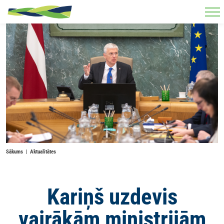
Skip to main content
Sākums
Aktualitātes
Kariņš uzdevis
vairākām ministrijām