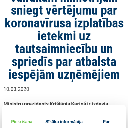
sniegt vērtējumu par
koronavīrusa izplatības
ietekmi uz
tautsaimniecību un
spriedīs par atbalsta
iespējām uzņēmējiem
10.03.2020
Ministru prezidents Krišjānis Kariņš ir izdevis
rezolūciju, atbilstoši kurai finanšu, ekonomikas,
satiksmes un zemkopības ministriem steidzami, 5
Piekrišana
Sīkāka informācija
Par
darba dienu laikā, ir jāiesniedz vērtējums par