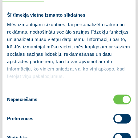
koronavīrusa izplatības ietekmi uz Latvijas
tautsaimniecību. Tāpat Kariņš ar Latvijas Bankas
Šī tīmekļa vietne izmanto sīkdatnes
prezidentu un ministriem spriedīs par atbalsta
Mēs izmantojam sīkdatnes, lai personalizētu saturu un
iespējām uzņēmējiem.
reklāmas, nodrošinātu sociālo saziņas līdzekļu funkcijas
un analizētu mūsu vietņu datplūsmu. Informāciju par to,
Ministru prezidents ir lūdzis iesniegt arī iespējamos
kā Jūs izmantojat mūsu vietni, mēs kopīgojam ar saviem
attīstības scenārijus koronavīrusa izplatības ietekmei
sociālās saziņas līdzekļu, reklamēšanas un datu
uz Latvijas ekonomiku. Līdzīgu lūgumu K. Kariņš ir
apstrādes partneriem, kuri to var apvienot ar citu
nosūtījis arī Latvijas Bankas prezidentam Mārtiņam
informāciju, ko viņiem sniedzat vai ko viņi apkopo, kad
Kazākam.
lietojat viņu pakalpojumus.
Vienlaikus Ministru prezidents ceturtdien, 12.martā,
Piekrišanas
plkst. 16:00, Ministru kabineta telpās ar Latvijas
Nepieciešams
izvēle
Bankas prezidentu un atbildīgajiem ministriem
izvērtēs koronavīrusa izplatības radītās sekas uz
ekonomiku un konkrētu rīcību Latvijas uzņēmēju
Preferences
atbalstam.
Statistika