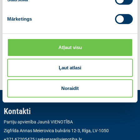
Sandris Sabajevs
Ministru prezidenta preses sekretārs
Tālr.: 67082865
Mārketings
E-pasts:
Sandris.Sabajevs@mk.gov.lv
Dalies ar ziņu
Atļaut visu
Iepriekšējā
Atgriezties
Nākamā
Ļaut atlasi
Noraidīt
Kontakti
Partiju apvienība Jaunā VIENOTĪBA
Zigfrīda Annas Meierovica bulvāris 12-3, Rīga, LV-1050
+371 67205475
|
sekretare@vienotiba.lv