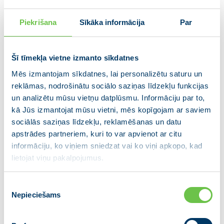
Piekrišana
Sīkāka informācija
Par
Ministru prezidents, runājot par Latvijas attīstību,
akcentēja, ka pašlaik atrodamies viedās
reindustrializācijas jeb ražošanas atdzimšanas
Šī tīmekļa vietne izmanto sīkdatnes
posmā.
Mēs izmantojam sīkdatnes, lai personalizētu saturu un
reklāmas, nodrošinātu sociālo saziņas līdzekļu funkcijas
“
To raksturo ne tikai ekonomikas izaugsme, bet arī
un analizētu mūsu vietņu datplūsmu. Informāciju par to,
izglītības, veselības, reģionālās attīstības, tieslietu un
kā Jūs izmantojat mūsu vietni, mēs kopīgojam ar saviem
iekšlietu jomu sakārtošana. Viedā reindustrializācija ir
sociālās saziņas līdzekļu, reklamēšanas un datu
apstrādes partneriem, kuri to var apvienot ar citu
līdzeklis, lai sasniegtu augstāku sabiedrības
informāciju, ko viņiem sniedzat vai ko viņi apkopo, kad
,”
labklājības līmeni. Tas ir mūsu mērķis un uzdevums
lietojat viņu pakalpojumus.
sacīja premjerministrs.
Piekrišanas
Uzrunas noslēgumā Krišjānis Kariņš uzsvēra:
Nepieciešams
izvēle
“
Veidosim stipru partiju stiprā Latvijā! Attīstīsimies
par politisko spēku, kura durvis arī turpmāk ir atvērtas