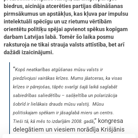
biedrus, aicināja atcerēties partijas dibināšanas
pirmsākumus un apstākļus, kas kļuva par impulsu
intelektuāli spēcīgu un uz rietumu vērtībām
orientētu politiķu spējai apvienot spēkus kopīgam
darbam Latvijas labā. Tomēr šo laika posmu
raksturoja ne tikai strauja valsts attīstība, bet arī
dažādi izaicinājumi.
“
Kopš neatkarības atgūšanas mūsu valsts ir
piedzīvojusi vairākas krīzes. Mums jāatceras, ka visas
krīzes ir pārejošas, tāpēc svarīgi šajā laikā saglabāt
sabiedrības saliedētību – sašķeltība un polarizācija
šobrīd ir lielākais drauds mūsu valstij. Mūsu
politiskajam spēkam ir jāsaglabā miers un centrs.
,” kongresa
Tieši tā, kā mēs to izdarījām 2008. gadā
delegātiem un viesiem norādīja Krišjānis
Kariņš.