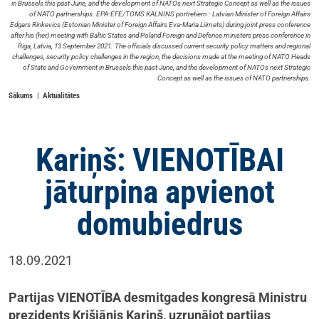
in Brussels this past June, and the development of NATOs next Strategic Concept as well as the issues
of NATO partnerships. EPA-EFE/TOMS KALNINS portretiem - Latvian Minister of Foreign Affairs
Edgars Rinkevics (Estonian Minister of Foreign Affairs Eva-Maria Liimets) during joint press conference
after his (her) meeting with Baltic States and Poland Foreign and Defence ministers press conference in
Riga, Latvia, 13 September 2021. The officials discussed current security policy matters and regional
challenges, security policy challenges in the region, the decisions made at the meeting of NATO Heads
of State and Government in Brussels this past June, and the development of NATOs next Strategic
Concept as well as the issues of NATO partnerships.
Sākums
Aktualitātes
Kariņš: VIENOTĪBAI
jāturpina apvienot
domubiedrus
18.09.2021
Partijas VIENOTĪBA desmitgades kongresā Ministru
prezidents Krišjānis Kariņš, uzrunājot partijas