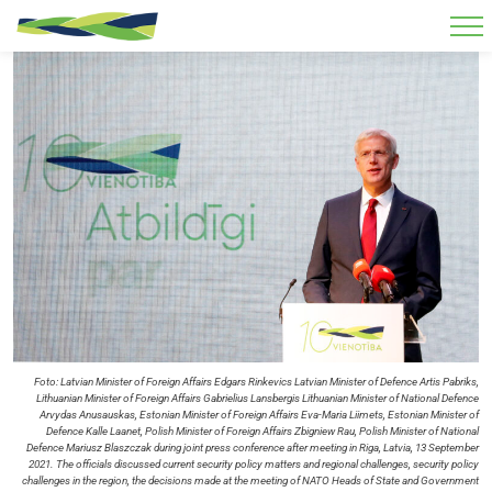
Skip to main content
Foto: Latvian Minister of Foreign Affairs Edgars Rinkevics Latvian Minister of Defence Artis Pabriks,
Lithuanian Minister of Foreign Affairs Gabrielius Lansbergis Lithuanian Minister of National Defence
Arvydas Anusauskas, Estonian Minister of Foreign Affairs Eva-Maria Liimets, Estonian Minister of
Defence Kalle Laanet, Polish Minister of Foreign Affairs Zbigniew Rau, Polish Minister of National
Defence Mariusz Blaszczak during joint press conference after meeting in Riga, Latvia, 13 September
2021. The officials discussed current security policy matters and regional challenges, security policy
challenges in the region, the decisions made at the meeting of NATO Heads of State and Government