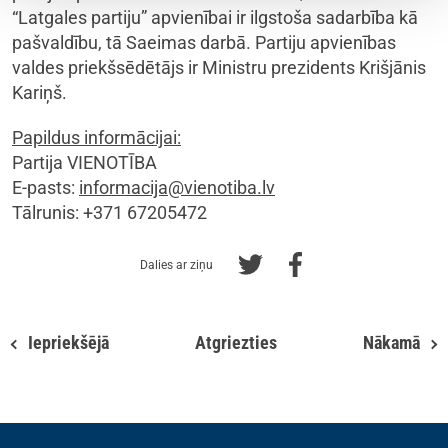
“Latgales partiju” apvienībai ir ilgstoša sadarbība kā
pašvaldību, tā Saeimas darbā. Partiju apvienības
valdes priekšsēdētājs ir Ministru prezidents Krišjānis
Kariņš.
Papildus informācijai:
Partija VIENOTĪBA
E-pasts:
informacija@vienotiba.lv
Tālrunis: +371 67205472
Dalies ar ziņu
Iepriekšējā
Atgriezties
Nākamā