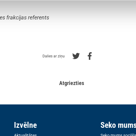
s frakcijas referents
Dalies ar ziņu
Atgriezties
Izvēlne
Seko mum
Aktualitātes
Seko mums sociālaj