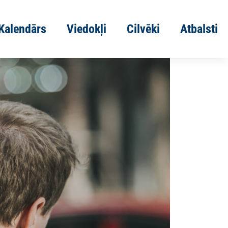
Kalendārs
Viedokļi
Cilvēki
Atbalsti