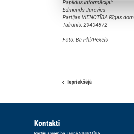
Papildus informācijai:
Edmunds Jurēvic
s
Partijas VIENOTĪBA Rīgas dome
Tālrunis: 29404872
Foto: Ba Phi/Pexels
Iepriekšējā
Kontakti
Partiju apvienība Jaunā VIENOTĪBA