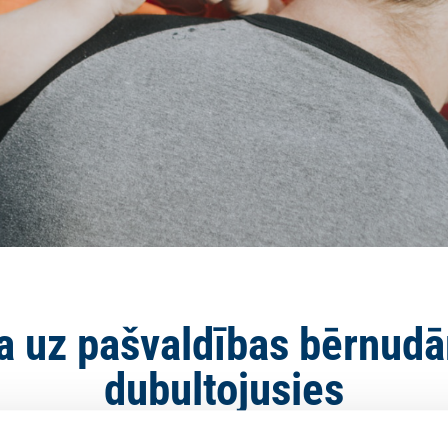
da uz pašvaldības bērnud
dubultojusies