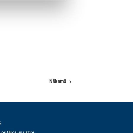
Nākamā
s
os tīklos un uzzini