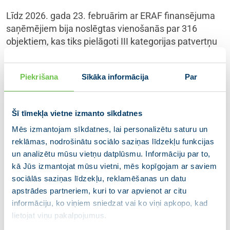
Līdz 2026. gada 23. februārim ar ERAF finansējuma
saņēmējiem bija noslēgtas vienošanās par 316
objektiem, kas tiks pielāgoti III kategorijas patvertņu
ierīkošanai, savukārt vērtēšanā ir iesniegumi par vēl
193 objektiem.
Piekrišana
Sīkāka informācija
Par
Iekšlietu ministrija prognozē, ka atsevišķas
pašvaldības, valsts pārvaldes iestādes un valsts
Šī tīmekļa vietne izmanto sīkdatnes
kapitālsabiedrības nesasniegs paredzēto ERAF
finansējuma mērķi – izveidoto vai pielāgojamo
Mēs izmantojam sīkdatnes, lai personalizētu saturu un
patvertņu skaitu, neizlietojot ERAF finansējumu
reklāmas, nodrošinātu sociālo saziņas līdzekļu funkcijas
aptuveni 1,2 miljonu eiro apmērā. Lai finansējumu
un analizētu mūsu vietņu datplūsmu. Informāciju par to,
kā Jūs izmantojat mūsu vietni, mēs kopīgojam ar saviem
izmantotu mērķtiecīgi civilās aizsardzības
sociālās saziņas līdzekļu, reklamēšanas un datu
stiprināšanai, Iekšlietu ministrija aktualizēs patvertņu
apstrādes partneriem, kuri to var apvienot ar citu
pielāgošanai un aprīkošanai paredzēto objektu
informāciju, ko viņiem sniedzat vai ko viņi apkopo, kad
sarakstu un piedāvās pārdalīt ERAF finansējumu.
lietojat viņu pakalpojumus.
Plānots, ka projektu iesniegumu atlases otrais