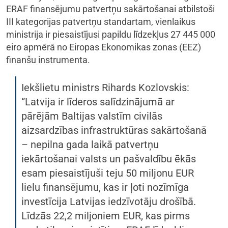
ERAF finansējumu patvertņu sakārtošanai atbilstoši
III kategorijas patvertņu standartam, vienlaikus
ministrija ir piesaistījusi papildu līdzekļus 27 445 000
eiro apmērā no Eiropas Ekonomikas zonas (EEZ)
finanšu instrumenta.
Iekšlietu ministrs Rihards Kozlovskis:
“Latvija ir līderos salīdzinājumā ar
pārējām Baltijas valstīm civilās
aizsardzības infrastruktūras sakārtošanā
– nepilna gada laikā patvertņu
iekārtošanai valsts un pašvaldību ēkās
esam piesaistījuši teju 50 miljonu EUR
lielu finansējumu, kas ir ļoti nozīmīga
investīcija Latvijas iedzīvotāju drošībā.
Līdzās 22,2 miljoniem EUR, kas pirms