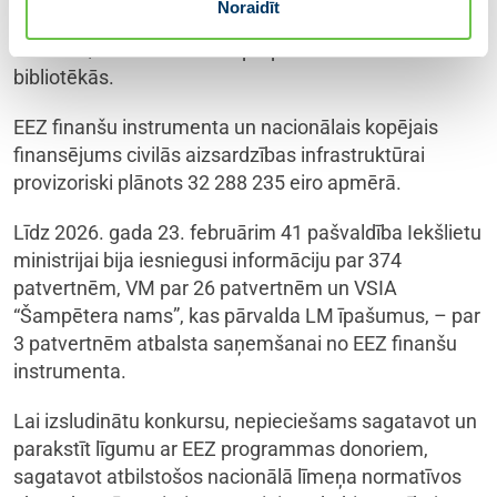
Noraidīt
pārvietojamu ģeneratoru nodrošināšanai ārstniecības
iestādēs, valsts sociālās aprūpes centros un
bibliotēkās.
EEZ finanšu instrumenta un nacionālais kopējais
finansējums civilās aizsardzības infrastruktūrai
provizoriski plānots 32 288 235 eiro apmērā.
Līdz 2026. gada 23. februārim 41 pašvaldība Iekšlietu
ministrijai bija iesniegusi informāciju par 374
patvertnēm, VM par 26 patvertnēm un VSIA
“Šampētera nams”, kas pārvalda LM īpašumus, – par
3 patvertnēm atbalsta saņemšanai no EEZ finanšu
instrumenta.
Lai izsludinātu konkursu, nepieciešams sagatavot un
parakstīt līgumu ar EEZ programmas donoriem,
sagatavot atbilstošos nacionālā līmeņa normatīvos