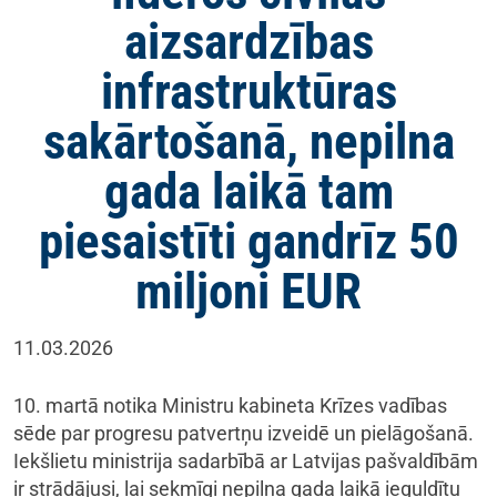
aizsardzības
infrastruktūras
sakārtošanā, nepilna
gada laikā tam
piesaistīti gandrīz 50
miljoni EUR
11.03.2026
10. martā notika Ministru kabineta Krīzes vadības
sēde par progresu patvertņu izveidē un pielāgošanā.
Iekšlietu ministrija sadarbībā ar Latvijas pašvaldībām
ir strādājusi, lai sekmīgi nepilna gada laikā ieguldītu