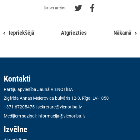
Dalies ar ziņu
Iepriekšējā
Atgriezties
Nākamā
Kontakti
Partiju apvienība Jaunā VIENOTĪBA
Zigfrīda Annas Meierovica bulvāris 12-3, Rīga, LV-1050
+371 67205475
|
sekretare@vienotiba.lv
Medijiem saziņai:
informacija@vienotiba.lv
Izvēlne
Aktualitātes