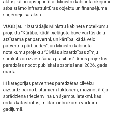
aktus, kā arī apstiprināt ar Ministru kabineta rīkojumu
atbalstāmo infrastruktūras objektu un finansējuma
saņēmēju sarakstu.
VUGD jau ir izstrādājis Ministru kabineta noteikumu
projektu “Kārtība, kādā pielāgota būve vai tās daļa
atzīstama par patvertni, un kārtība, kādā veic
patvertņu pārbaudes”, un Ministru kabineta
noteikumu projektu “Civilās aizsardzības zīmju
saraksts un izvietošanas prasības”. Abus projektus
paredzēts nodot publiskai apspriešanai 2026. gada
martā.
III kategorijas patvertnes paredzētas cilvēku
aizsardzībai no bīstamiem faktoriem, mazinot ārēja
sprādziena triecienviļņa un šķembu ietekmi, kas
rodas katastrofas, militāra iebrukuma vai kara
gadījumā.