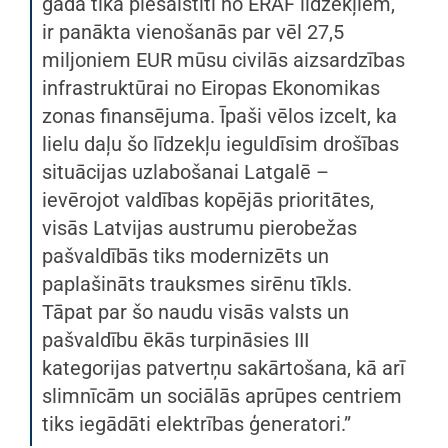
gada tika piesaistīti no ERAF līdzekļiem,
ir panākta vienošanās par vēl 27,5
miljoniem EUR mūsu civilās aizsardzības
infrastruktūrai no Eiropas Ekonomikas
zonas finansējuma. Īpaši vēlos izcelt, ka
lielu daļu šo līdzekļu ieguldīsim drošības
situācijas uzlabošanai Latgalē –
ievērojot valdības kopējās prioritātes,
visās Latvijas austrumu pierobežas
pašvaldībās tiks modernizēts un
paplašināts trauksmes sirēnu tīkls.
Tāpat par šo naudu visās valsts un
pašvaldību ēkās turpināsies III
kategorijas patvertņu sakārtošana, kā arī
slimnīcām un sociālās aprūpes centriem
tiks iegādāti elektrības ģeneratori.”