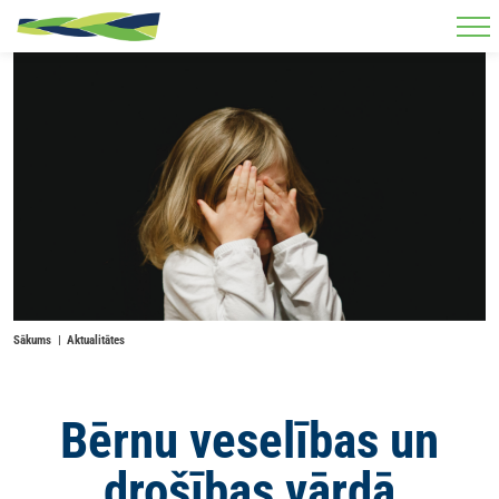
Skip to main content
Sākums
Aktualitātes
Bērnu veselības un
drošības vārdā