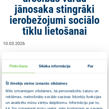
jānosaka stingrāki
ierobežojumi sociālo
tīklu lietošanai
10.03.2026
Rosinām valdībā un Saeimā sākt darbu pie
regulējuma, lai ierobežotu bērnu piekļuvi sociālo tīklu
Piekrišana
Sīkāka informācija
Par
platformām un bērniem kaitīgam saturam internetā.
Pētījumi rāda – pārmērīga sociālo tīklu lietošana
Šī tīmekļa vietne izmanto sīkdatnes
agrīnā vecumā ir saistīta ar pieaugošiem mentālās
Mēs izmantojam sīkdatnes, lai personalizētu saturu un
veselības riskiem, kā arī palielina bērnu pakļautību
reklāmas, nodrošinātu sociālo saziņas līdzekļu funkcijas
kibermobingam, kaitīgam saturam un krāpniecībai.
un analizētu mūsu vietņu datplūsmu. Informāciju par to,
Latvija jau ieviesusi stingrākus ierobežojumus
kā Jūs izmantojat mūsu vietni, mēs kopīgojam ar saviem