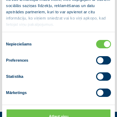
viedtālruņu lietošanai skolās. Nākamais solis – rast
sociālās saziņas līdzekļu, reklamēšanas un datu
apstrādes partneriem, kuri to var apvienot ar citu
risinājumus, kā bērnus pasargāt arī digitālajā vidē
informāciju, ko viņiem sniedzat vai ko viņi apkopo, kad
ārpus skolas.
lietojat viņu pakalpojumus.
Tā kā sociālajām platformām nav valstu robežu, JV
šo jautājumu aktualizēs arī Eiropas Savienības līmenī
Piekrišanas
– lai panāktu efektīvus vecuma verifikācijas
Nepieciešams
izvēle
risinājumus un lielāku platformu atbildību par bērnu
drošību internetā.
Preferences
Dalies ar ziņu
Statistika
Iepriekšējā
Atgriezties
Nākamā
Mārketings
Atļaut visu