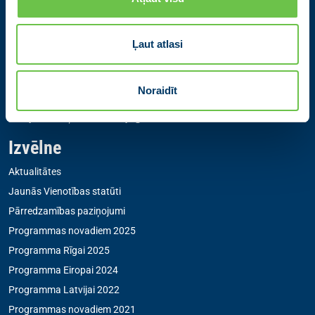
Kontakti
Ļaut atlasi
Partiju apvienība Jaunā VIENOTĪBA
Zigfrīda Annas Meierovica bulvāris 12-3, Rīga, LV-1050
Noraidīt
+371 67205475
|
sekretare@vienotiba.lv
Medijiem saziņai:
informacija@vienotiba.lv
Izvēlne
Aktualitātes
Jaunās Vienotības statūti
Pārredzamības paziņojumi
Programmas novadiem 2025
Programma Rīgai 2025
Programma Eiropai 2024
Programma Latvijai 2022
Programmas novadiem 2021