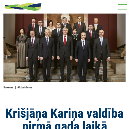
Skip to main content
Sākums
Aktualitātes
Krišjāņa Kariņa valdība
pirmā gada laikā