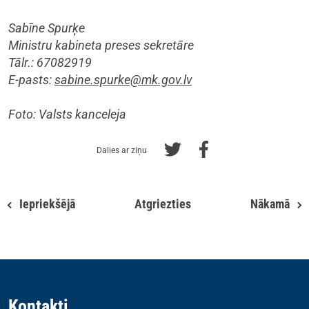
Sabīne Spurķe
Ministru kabineta preses sekretāre
Tālr.: 67082919
E-pasts:
sabine.spurke@mk.gov.lv
Foto: Valsts kanceleja
Dalies ar ziņu
Iepriekšējā
Atgriezties
Nākamā
Kontakti