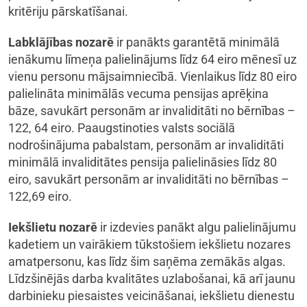
kritēriju pārskatīšanai.
Labklājības nozarē
ir panākts garantētā minimālā
ienākumu līmeņa palielinājums līdz 64 eiro mēnesī uz
vienu personu mājsaimniecībā. Vienlaikus līdz 80 eiro
palielināta minimālās vecuma pensijas aprēķina
bāze, savukārt personām ar invaliditāti no bērnības –
122, 64 eiro. Paaugstinoties valsts sociālā
nodrošinājuma pabalstam, personām ar invaliditāti
minimālā invaliditātes pensija palielināsies līdz 80
eiro, savukārt personām ar invaliditāti no bērnības –
122,69 eiro.
Iekšlietu nozarē
ir izdevies panākt algu palielinājumu
kadetiem un vairākiem tūkstošiem iekšlietu nozares
amatpersonu, kas līdz šim saņēma zemākās algas.
Līdzšinējās darba kvalitātes uzlabošanai, kā arī jaunu
darbinieku piesaistes veicināšanai, iekšlietu dienestu