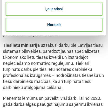
nodrošinās ar vilcienu, savukārt autobusi pasažierus
Ļaut atlasi
pievedīs līdz vilcienam, kā arī kursēs vietās, kur nav
pieejams vilciens. Tāpat ir parakstīts nozīmīgs līgums
par 32 jaunu elektrovilcienu piegādi, kas nākotnē
Noraidīt
nodrošinās savienotus reisus, modernus vilcienus un
jaunu vienotu biļešu sistēmu.
Tieslietu ministrija
uzsākusi darbu pie Latvijas tiesu
sistēmas pilnveides, paredzot jaunas specializētas
Ekonomisko lietu tiesas izveidi un izstrādājot
nepieciešamo normatīvo regulējumu. Tiek arī
turpināts darbs pie tieslietu nozares darbinieku
profesionālās izaugsmes – nodrošinātas tiesnešu un
tiesu darbinieku mācības, kā arī turpināta tiesu
darbinieku atalgojuma celšana.
Pieņemts lēmums un paveikti visi darbi, lai no 2020.
gada darba algas paaugstinājumu saņemtu ikvienas