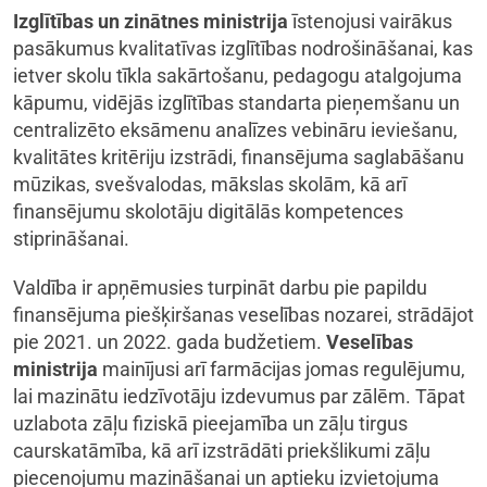
Izglītības un zinātnes ministrija
īstenojusi vairākus
pasākumus kvalitatīvas izglītības nodrošināšanai, kas
ietver skolu tīkla sakārtošanu, pedagogu atalgojuma
kāpumu, vidējās izglītības standarta pieņemšanu un
centralizēto eksāmenu analīzes vebināru ieviešanu,
kvalitātes kritēriju izstrādi, finansējuma saglabāšanu
mūzikas, svešvalodas, mākslas skolām, kā arī
finansējumu skolotāju digitālās kompetences
stiprināšanai.
Valdība ir apņēmusies turpināt darbu pie papildu
finansējuma piešķiršanas veselības nozarei, strādājot
pie 2021. un 2022. gada budžetiem.
Veselības
ministrija
mainījusi arī farmācijas jomas regulējumu,
lai mazinātu iedzīvotāju izdevumus par zālēm. Tāpat
uzlabota zāļu fiziskā pieejamība un zāļu tirgus
caurskatāmība, kā arī izstrādāti priekšlikumi zāļu
piecenojumu mazināšanai un aptieku izvietojuma