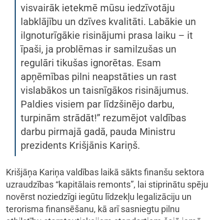
visvairāk ietekmē mūsu iedzīvotāju
labklājību un dzīves kvalitāti. Labākie un
ilgnoturīgākie risinājumi prasa laiku – it
īpaši, ja problēmas ir samilzušas un
regulāri tikušas ignorētas. Esam
apņēmības pilni neapstāties un rast
vislabākos un taisnīgākos risinājumus.
Paldies visiem par līdzšinējo darbu,
turpinām strādāt!” rezumējot valdības
darbu pirmajā gadā, pauda Ministru
prezidents Krišjānis Kariņš.
Krišjāņa Kariņa valdības laikā sākts finanšu sektora
uzraudzības “kapitālais remonts”, lai stiprinātu spēju
novērst noziedzīgi iegūtu līdzekļu legalizāciju un
terorisma finansēšanu, kā arī sasniegtu pilnu