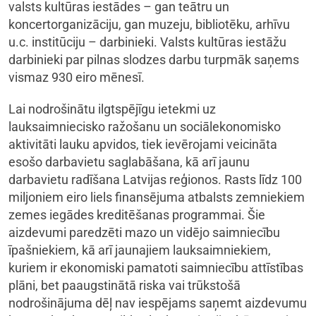
valsts kultūras iestādes – gan teātru un
koncertorganizāciju, gan muzeju, bibliotēku, arhīvu
u.c. institūciju – darbinieki. Valsts kultūras iestāžu
darbinieki par pilnas slodzes darbu turpmāk saņems
vismaz 930 eiro mēnesī.
Lai nodrošinātu ilgtspējīgu ietekmi uz
lauksaimniecisko ražošanu un sociālekonomisko
aktivitāti lauku apvidos, tiek ievērojami veicināta
esošo darbavietu saglabāšana, kā arī jaunu
darbavietu radīšana Latvijas reģionos. Rasts līdz 100
miljoniem eiro liels finansējuma atbalsts zemniekiem
zemes iegādes kreditēšanas programmai. Šie
aizdevumi paredzēti mazo un vidējo saimniecību
īpašniekiem, kā arī jaunajiem lauksaimniekiem,
kuriem ir ekonomiski pamatoti saimniecību attīstības
plāni, bet paaugstinātā riska vai trūkstošā
nodrošinājuma dēļ nav iespējams saņemt aizdevumu