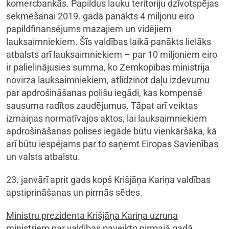
komercbankās. Papildus lauku teritoriju dzīvotspējas
sekmēšanai 2019. gadā panākts 4 miljonu eiro
papildfinansējums mazajiem un vidējiem
lauksaimniekiem. Šīs valdības laikā panākts lielāks
atbalsts arī lauksaimniekiem – par 10 miljoniem eiro
ir palielinājusies summa, ko Zemkopības ministrija
novirza lauksaimniekiem, atlīdzinot daļu izdevumu
par apdrošināšanas polišu iegādi, kas kompensē
sausuma radītos zaudējumus. Tāpat arī veiktas
izmaiņas normatīvajos aktos, lai lauksaimniekiem
apdrošināšanas polises iegāde būtu vienkāršāka, kā
arī būtu iespējams par to saņemt Eiropas Savienības
un valsts atbalstu.
23. janvārī aprit gads kopš Krišjāņa Kariņa valdības
apstiprināšanas un pirmās sēdes.
Ministru prezidenta Krišjāņa Kariņa uzruna
ministriem par valdības paveikto pirmajā gadā.