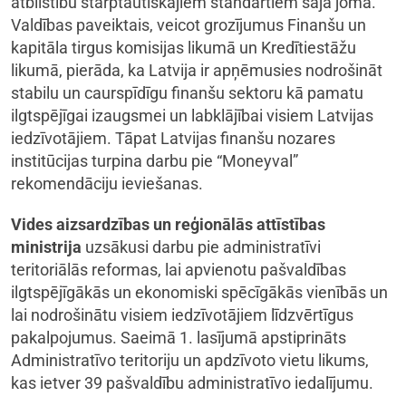
atbilstību starptautiskajiem standartiem šajā jomā.
Valdības paveiktais, veicot grozījumus Finanšu un
kapitāla tirgus komisijas likumā un Kredītiestāžu
likumā, pierāda, ka Latvija ir apņēmusies nodrošināt
stabilu un caurspīdīgu finanšu sektoru kā pamatu
ilgtspējīgai izaugsmei un labklājībai visiem Latvijas
iedzīvotājiem. Tāpat Latvijas finanšu nozares
institūcijas turpina darbu pie “Moneyval”
rekomendāciju ieviešanas.
Vides aizsardzības un reģionālās attīstības
ministrija
uzsākusi darbu pie administratīvi
teritoriālās reformas, lai apvienotu pašvaldības
ilgtspējīgākās un ekonomiski spēcīgākās vienībās un
lai nodrošinātu visiem iedzīvotājiem līdzvērtīgus
pakalpojumus. Saeimā 1. lasījumā apstiprināts
Administratīvo teritoriju un apdzīvoto vietu likums,
kas ietver 39 pašvaldību administratīvo iedalījumu.