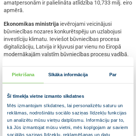
amatpersonām ir palielināta atlīdzība 10,733 milj. eiro
apmērā.
Ekonomikas ministrija
ievērojami veicinājusi
būvniecības nozares konkurētspēju un uzlabojusi
investīciju klimatu. Ieviešot būvniecības procesa
digitalizāciju, Latvija ir kļuvusi par vienu no Eiropā
modernākajām valstīm būvniecības procesu vadībā.
Nozares uzņēmumiem tas paātrina būvniecības
saskaņošanas procesus, palielina procesu
Piekrišana
Sīkāka informācija
Par
caurskatāmību, kā arī optimizē izmaksas.
Aizsardzības ministrija
strādājusi pie visaptverošas
Šī tīmekļa vietne izmanto sīkdatnes
valsts aizsardzības sistēmas ieviešanas. Sistēma
skaidri noteiks atbildību un rīcību gan valsts un
Mēs izmantojam sīkdatnes, lai personalizētu saturu un
reklāmas, nodrošinātu sociālo saziņas līdzekļu funkcijas
pašvaldību, gan uzņēmēju un iedzīvotāju līmenī
un analizētu mūsu vietņu datplūsmu. Informāciju par to,
jebkurā krīzes situācijā, tādējādi nodrošinot būtisku
kā Jūs izmantojat mūsu vietni, mēs kopīgojam ar saviem
atbalstu Nacionālajiem bruņotajiem spēkiem valsts
sociālās saziņas līdzekļu, reklamēšanas un datu