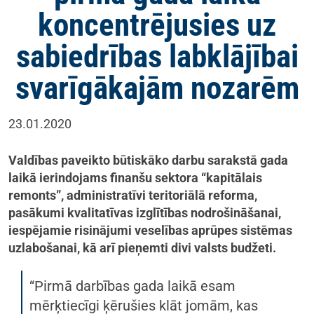
koncentrējusies uz
sabiedrības labklājībai
svarīgākajām nozarēm
23.01.2020
Valdības paveikto būtiskāko darbu sarakstā gada
laikā ierindojams finanšu sektora “kapitālais
remonts”, administratīvi teritoriālā reforma,
pasākumi kvalitatīvas izglītības nodrošināšanai,
iespējamie risinājumi veselības aprūpes sistēmas
uzlabošanai, kā arī pieņemti divi valsts budžeti.
“Pirmā darbības gada laikā esam
mērķtiecīgi ķērušies klāt jomām, kas