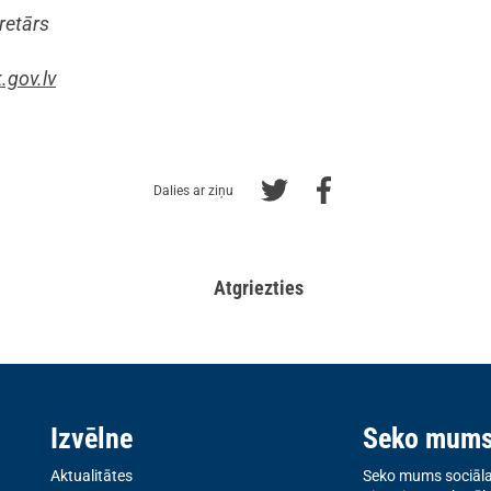
retārs
gov.lv
Dalies ar ziņu
Atgriezties
Izvēlne
Seko mum
Aktualitātes
Seko mums sociālaj