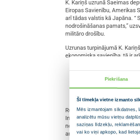
K. Kariņš uzrunā Saeimas depu
Eiropas Savienību, Amerikas S
arī tādas valstis kā Japāna. “ 
nodrošināšanas pamats,” uzsvē
militāro drošību.
Uzrunas turpinājumā K. Kariņš u
ekonomiska savienība, tā ir arī
“Mūsu valstij ir īpaša 
Piekrišana
partnerības valstīm. Mē
Krievijai kā varas cent
Šī tīmekļa vietne izmanto sī
Mēs izmantojam sīkdatnes, la
Runājot par ārpolitikas lomu L
analizētu mūsu vietņu datplū
Investīciju un attīstības aģent
saziņas līdzekļu, reklamēšana
no mūs Rietumu sabiedrotajiem
vai ko viņi apkopo, kad lieto
ar augstas pievienotās vērtī