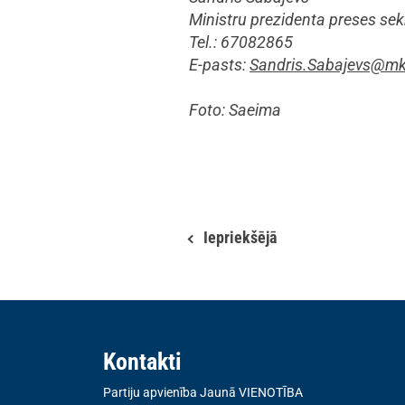
Ministru prezidenta preses sek
Tel.: 67082865
E-pasts:
Sandris.Sabajevs@mk.
Foto: Saeima
Iepriekšējā
Kontakti
Partiju apvienība Jaunā VIENOTĪBA