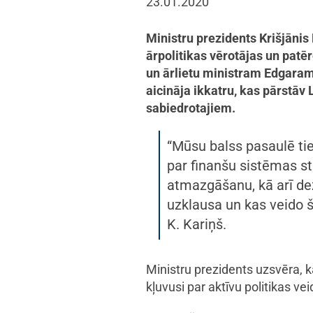
23.01.2020
Ministru prezidents Krišjānis 
ārpolitikas vērotājas un patēr
un ārlietu ministram Edgaram 
aicināja ikkatru, kas pārstāv 
sabiedrotajiem.
“Mūsu balss pasaulē tie
par finanšu sistēmas st
atmazgāšanu, kā arī dez
uzklausa un kas veido šo
K. Kariņš.
Ministru prezidents uzsvēra, k
kļuvusi par aktīvu politikas ve