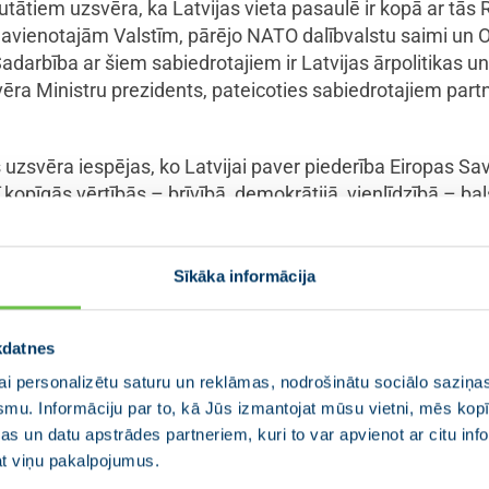
tātiem uzsvēra, ka Latvijas vieta pasaulē ir kopā ar tās
avienotajām Valstīm, pārējo NATO dalībvalstu saimi un O
Sadarbība ar šiem sabiedrotajiem ir Latvijas ārpolitikas u
ra Ministru prezidents, pateicoties sabiedrotajiem partn
zsvēra iespējas, ko Latvijai paver piederība Eiropas Savie
 kopīgās vērtībās – brīvībā, demokrātijā, vienlīdzībā – bal
interese un loma stiprināt Eiropas Savienības labās
Sīkāka informācija
s esam ieinteresēti sniegt draudzīgu roku šīm vals
ram pastāv alternatīva – Eiropas Savienība,” pauda 
kdatnes
i personalizētu saturu un reklāmas, nodrošinātu sociālo saziņas
atvijas ekonomikas attīstības stiprināšanā, K. Kariņš uzs
smu. Informāciju par to, kā Jūs izmantojat mūsu vietni, mēs ko
ūras pārstāvniecību lomu Latvijas eksporta un investīciju 
s un datu apstrādes partneriem, kuri to var apvienot ar citu inf
. Ministru prezidents arī uzsvēra milzu iespējas Latvi
jat viņu pakalpojumus.
bas produktiem un pakalpojumiem energoefektivitātes un