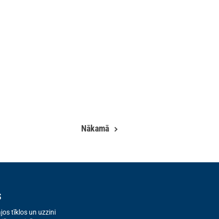
Nākamā
s
os tīklos un uzzini