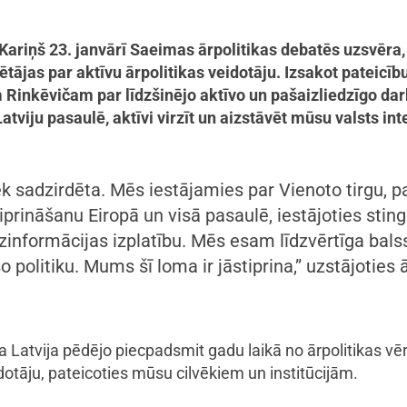
Kariņš 23. janvārī Saeimas ārpolitikas debatēs uzsvēra, 
ētājas par aktīvu ārpolitikas veidotāju. Izsakot pateicīb
Rinkēvičam par līdzšinējo aktīvo un pašaizliedzīgo dar
Latviju pasaulē, aktīvi virzīt un aizstāvēt mūsu valsts in
k sadzirdēta. Mēs iestājamies par Vienoto tirgu, p
iprināšanu Eiropā un visā pasaulē, iestājoties sting
informācijas izplatību. Mēs esam līdzvērtīga bals
 politiku. Mums šī loma ir jāstiprina,” uzstājoties 
a Latvija pēdējo piecpadsmit gadu laikā no ārpolitikas vēr
idotāju, pateicoties mūsu cilvēkiem un institūcijām.