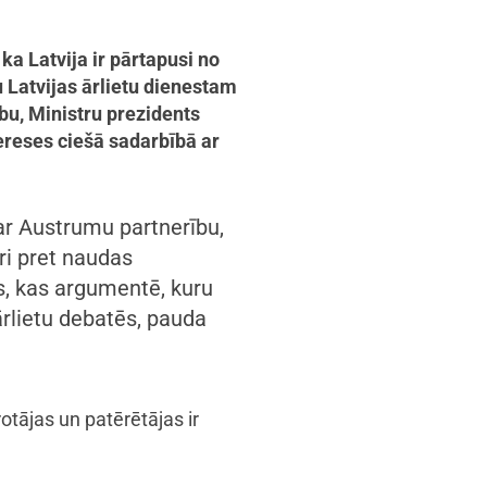
ka Latvija ir pārtapusi no
u Latvijas ārlietu dienestam
bu, Ministru prezidents
tereses ciešā sadarbībā ar
ar Austrumu partnerību,
ri pret naudas
s, kas argumentē, kuru
ārlietu debatēs, pauda
otājas un patērētājas ir