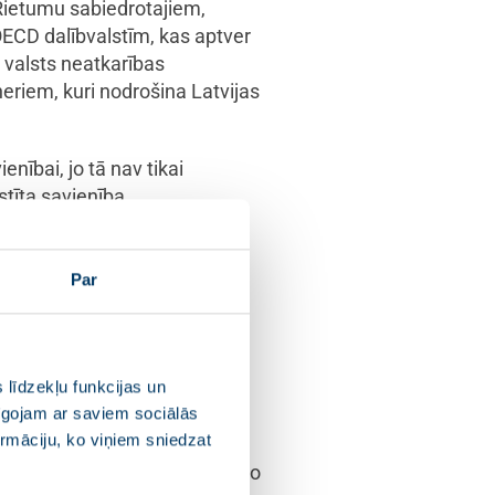
 Rietumu sabiedrotajiem,
ECD dalībvalstīm, kas aptver
n valsts neatkarības
eriem, kuri nodrošina Latvijas
nībai, jo tā nav tikai
stīta savienība.
 attiecības ar Austrumu
Par
tīm, parādot, ka
K. Kariņš.
 līdzekļu funkcijas un
vēra vēstniecību un Latvijas
pīgojam ar saviem sociālās
piesaistes veicināšanā, īpaši
ormāciju, ko viņiem sniedzat
jas uzņēmējiem eksporta jomā
 SEG emisiju samazināšanā, ko