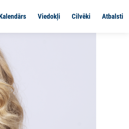
Kalendārs
Viedokļi
Cilvēki
Atbalsti