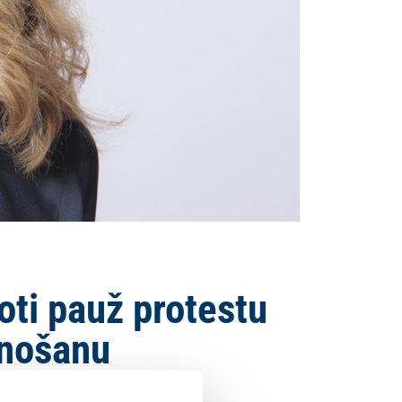
oti pauž protestu
unošanu