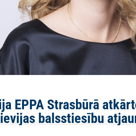
ija EPPA Strasbūrā atkārt
rievijas balsstiesību atja