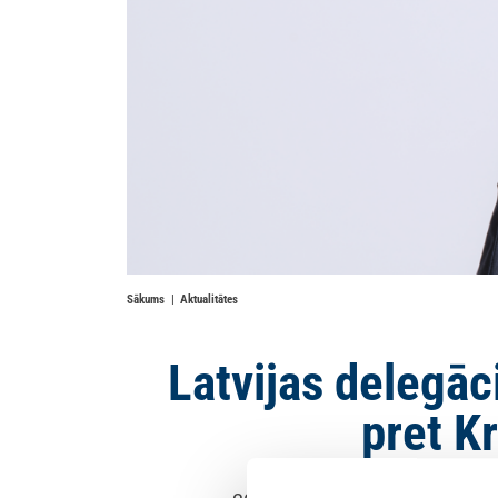
Sākums
Aktualitātes
Latvijas delegāc
pret K