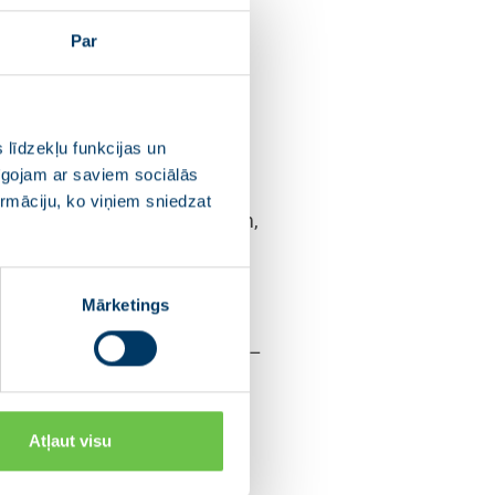
Par
zīgi domājošo valstu
adomes Ministru komitejas
toti pauda protestu pret
adomes principi, standarti un
 līdzekļu funkcijas un
pīgojam ar saviem sociālās
ormāciju, ko viņiem sniedzat
s uz dalībvalstu pārkāpumiem,
sinājums. Tas neparedz EPPA
āpumiem, kādi bija Krievijas
Mārketings
Lietuvas, Ukrainas un Gruzijas –
gadadienai veltītos svinīgos
vaspilsētā Kijevā, lai
s diskutēts par Krievijas
Atļaut visu