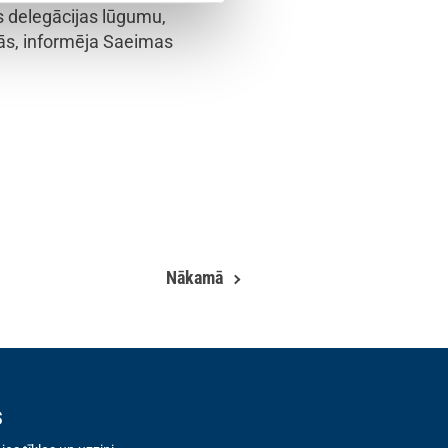
as delegācijas lūgumu,
jās, informēja Saeimas
Nākamā
s