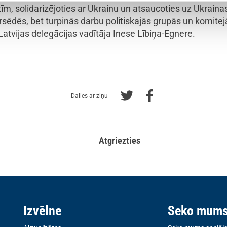
stīm, solidarizējoties ar Ukrainu un atsaucoties uz Ukrain
ārsēdēs, bet turpinās darbu politiskajās grupās un komite
atvijas delegācijas vadītāja Inese Lībiņa-Egnere.
Dalies ar ziņu
Atgriezties
Izvēlne
Seko mum