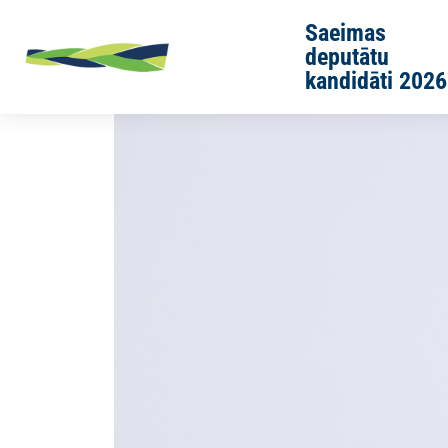
Skip to main content
Saeimas
deputātu
kandidāti 2026