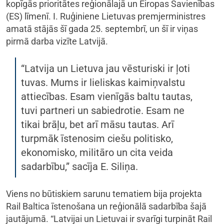
kopīgās prioritātes reģionālajā un Eiropas Savienības
(ES) līmenī. I. Ruģiniene Lietuvas premjerministres
amatā stājās šī gada 25. septembrī, un šī ir viņas
pirmā darba vizīte Latvijā.
“Latvija un Lietuva jau vēsturiski ir ļoti
tuvas. Mums ir lieliskas kaimiņvalstu
attiecības. Esam vienīgās baltu tautas,
tuvi partneri un sabiedrotie. Esam ne
tikai brāļu, bet arī māsu tautas. Arī
turpmāk īstenosim ciešu politisko,
ekonomisko, militāro un cita veida
sadarbību,” sacīja E. Siliņa.
Viens no būtiskiem sarunu tematiem bija projekta
Rail Baltica īstenošana un reģionālā sadarbība šajā
jautājumā. “Latvijai un Lietuvai ir svarīgi turpināt Rail