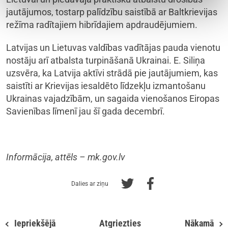
jautājumos, tostarp palīdzību saistībā ar Baltkrievijas
režīma radītajiem hibrīdajiem apdraudējumiem.
Latvijas un Lietuvas valdības vadītājas pauda vienotu
nostāju arī atbalsta turpināšanā Ukrainai. E. Siliņa
uzsvēra, ka Latvija aktīvi strādā pie jautājumiem, kas
saistīti ar Krievijas iesaldēto līdzekļu izmantošanu
Ukrainas vajadzībām, un sagaida vienošanos Eiropas
Savienības līmenī jau šī gada decembrī.
Informācija, attēls – mk.gov.lv
Dalies ar ziņu
Iepriekšējā
Atgriezties
Nākamā