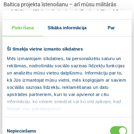
Baltica projekta īstenošanu – arī mūsu militārās
mobilitātes dēļ. Latvija ir piesaistījusi vairāk nekā
pusmiljardu eiro Eiropas Savienības finansējuma
pamattrases būvniecībai, darbi notiek pilnā sparā,”
Piekrišana
Sīkāka informācija
Par
uzsvēra Latvijas Ministru prezidente.
Latvijas un Lietuvas valdību vadītājas pēcpusdienā
Šī tīmekļa vietne izmanto sīkdatnes
tiksies ar Latvijas Tirdzniecības un rūpniecības
Mēs izmantojam sīkdatnes, lai personalizētu saturu un
kameras prezidentu Aigaru Rostovski un Lietuvas
reklāmas, nodrošinātu sociālo saziņas līdzekļu funkcijas
Tirdzniecības, rūpniecības un amatniecības kameru
un analizētu mūsu vietņu datplūsmu. Informāciju par to,
asociācijas prezidentu Siģitu Gaiļūnu (Sigitas
kā Jūs izmantojat mūsu vietni, mēs kopīgojam ar saviem
Gailiūnas). Sarunā piedalīsies arī citi abu valstu
sociālās saziņas līdzekļu, reklamēšanas un datu
uzņēmēju biedrību pārstāvji, kā arī Latvijas un
apstrādes partneriem, kuri to var apvienot ar citu
Lietuvas uzņēmēji, un tā būs pirmā reize, kad sarunas
informāciju, ko viņiem sniedzat vai ko viņi apkopo, kad
par abu valstu ekonomiku notiek tik augstā līmenī,
lietojat viņu pakalpojumus.
klātesot gan valdību vadītājām, gan uzņēmējus
pārstāvošo biedrību vadītājiem, gan arī pašiem
Piekrišanas
uzņēmējiem.
Nepieciešams
izvēle