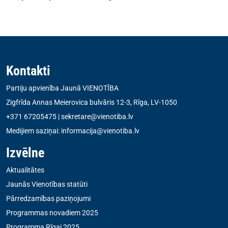
Kontakti
Partiju apvienība Jaunā VIENOTĪBA
Zigfrīda Annas Meierovica bulvāris 12-3, Rīga, LV-1050
+371 67205475
|
sekretare@vienotiba.lv
Medijiem saziņai:
informacija@vienotiba.lv
Izvēlne
Aktualitātes
Jaunās Vienotības statūti
Pārredzamības paziņojumi
Programmas novadiem 2025
Programma Rīgai 2025