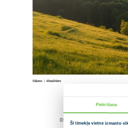
Sākums
Aktualitātes
Saeimā 
Piekrišana
05.11.2025
Šī tīmekļa vietne izmanto sī