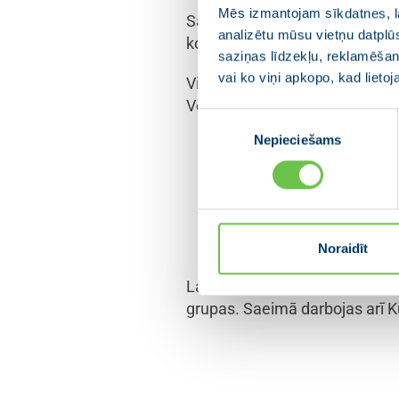
Mēs izmantojam sīkdatnes, la
Saeimā pirmo reizi dibināta Vi
analizētu mūsu vietņu datplū
kopīgi aktualizētu un risināt
saziņas līdzekļu, reklamēšana
vai ko viņi apkopo, kad lieto
Vidzemes deputātu grupas vadī
Vergina (“Jaunā VIENOTĪBA”).
Piekrišanas
Nepieciešams
izvēle
“Katram Latvijas reģion
ievēlētos deputātus, la
Latvijas kopējo attīstī
uzsver Jānis Zariņš.
Noraidīt
Lai veicinātu sadarbību un īst
grupas. Saeimā darbojas arī 