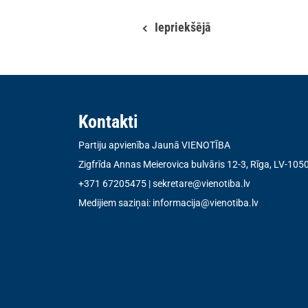
Iepriekšējā
Kontakti
Partiju apvienība Jaunā VIENOTĪBA
Zigfrīda Annas Meierovica bulvāris 12-3, Rīga, LV-105
+371 67205475
|
sekretare@vienotiba.lv
Medijiem saziņai:
informacija@vienotiba.lv