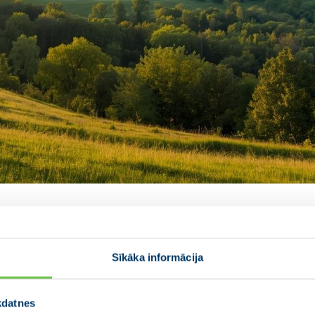
dibināta Vidzemes deputā
Sīkāka informācija
kdatnes