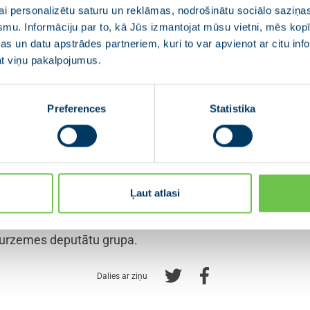
i personalizētu saturu un reklāmas, nodrošinātu sociālo saziņas
dzemes deputātu grupa, kuras mērķis ir apvienot dažādu p
smu. Informāciju par to, kā Jūs izmantojat mūsu vietni, mēs ko
u tieši Vidzemes reģionam nozīmīgus jautājumus.
s un datu apstrādes partneriem, kuri to var apvienot ar citu inf
jat viņu pakalpojumus.
tājs būs Jānis Zariņš (“Jaunā VIENOTĪBA”), savukārt vie
 Kopumā grupai pievienojušies 12 deputāti no dažādām 
Preferences
Statistika
am ir savas prioritātes un izaicinājumi. Šī grupa 
i Saeimā aktualizētu tieši Vidzemes cilvēku vajad
bu. Svarīgi mazināt plaisu starp iedzīvotājiem un 
Ļaut atlasi
enotu ar deputātu darbu saistītas iniciatīvas, Saeimas dep
Kurzemes deputātu grupa.
Dalies ar ziņu