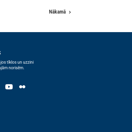
Nākamā
s
os tīklos un uzzini
ajām norisēm.