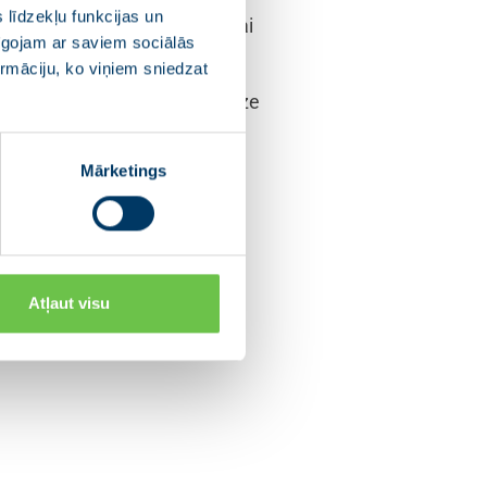
 līdzekļu funkcijas un
olitisko spēku pārstāvjus, lai
pīgojam ar saviem sociālās
ormāciju, ko viņiem sniedzat
tnieces pienākumus pildīs Ilze
Saeimas frakcijām.
Mārketings
apvieno no Vidzemes
zības un redzējumu par
lēmumu pieņēmējiem,”
Atļaut visu
utāti var veidot deputātu