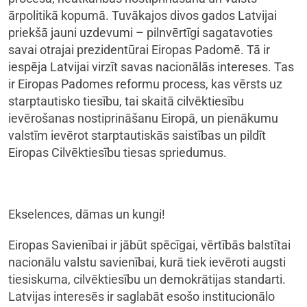
ārpolitikā kopumā. Tuvākajos divos gados Latvijai
priekšā jauni uzdevumi – pilnvērtīgi sagatavoties
savai otrajai prezidentūrai Eiropas Padomē. Tā ir
iespēja Latvijai virzīt savas nacionālās intereses. Tas
ir Eiropas Padomes reformu process, kas vērsts uz
starptautisko tiesību, tai skaitā cilvēktiesību
ievērošanas nostiprināšanu Eiropā, un pienākumu
valstīm ievērot starptautiskās saistības un pildīt
Eiropas Cilvēktiesību tiesas spriedumus.
Ekselences, dāmas un kungi!
Eiropas Savienībai ir jābūt spēcīgai, vērtībās balstītai
nacionālu valstu savienībai, kurā tiek ievēroti augsti
tiesiskuma, cilvēktiesību un demokrātijas standarti.
Latvijas interesēs ir saglabāt esošo institucionālo