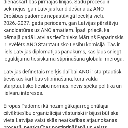
dienaskārtības pirmajās līnijās. Šādu procesu ir
sekmējusi gan Latvijas kandidēšana uz ANO
Drošības padomes nepastāvīgā locekļa vietu
2026.-2027. gada periodam, gan Latvijas pārstāvju
kandidatūras uz ANO amatiem. Īpaši priecē, ka
pērnajā gadā Latvijas tiesībnieks Mārtiņš Paparinskis
ir ievēlēts ANO Starptautisko tiesību komisijā. Tas ir
liels Latvijas diplomātijas panākums, kas ļaus sniegt
ieguldījumu tiesiskuma stiprināšanā globālā mērogā.
Latvijas definētais mērķis dalībai ANO ir starptautiski
tiesiskās kārtības stiprināšana, kurā valda
starptautisko tiesību normas, nevis spēka politika un
lielvaru intereses.
Eiropas Padomei kā nozīmīgākajai reģionālajai
cilvēktiesību organizācijai vēsturiski ir bijusi būtiska
vieta Latvijas valstiskās neatkarības atjaunošanas
procesā, neatkarības nostiprināšanā un valsts