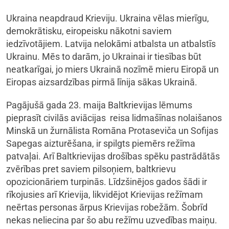
Ukraina neapdraud Krieviju. Ukraina vēlas mierīgu,
demokrātisku, eiropeisku nākotni saviem
iedzīvotājiem. Latvija nelokāmi atbalsta un atbalstīs
Ukrainu. Mēs to darām, jo Ukrainai ir tiesības būt
neatkarīgai, jo miers Ukrainā nozīmē mieru Eiropā un
Eiropas aizsardzības pirmā līnija sākas Ukrainā.
Pagājušā gada 23. maija Baltkrievijas lēmums
pieprasīt civilās aviācijas reisa lidmašīnas nolaišanos
Minskā un žurnālista Romāna Protaseviča un Sofijas
Sapegas aizturēšana, ir spilgts piemērs režīma
patvaļai. Arī Baltkrievijas drošības spēku pastrādātās
zvērības pret saviem pilsoņiem, baltkrievu
opozicionāriem turpinās. Līdzšinējos gados šādi ir
rīkojusies arī Krievija, likvidējot Krievijas režīmam
neērtas personas ārpus Krievijas robežām. Šobrīd
nekas neliecina par šo abu režīmu uzvedības maiņu.