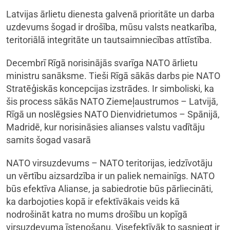
Latvijas ārlietu dienesta galvenā prioritāte un darba
uzdevums šogad ir drošība, mūsu valsts neatkarība,
teritoriālā integritāte un tautsaimniecības attīstība.
Decembrī Rīgā norisinājās svarīga NATO ārlietu
ministru sanāksme. Tieši Rīgā sākās darbs pie NATO
Stratēģiskās koncepcijas izstrādes. Ir simboliski, ka
šis process sākās NATO Ziemeļaustrumos – Latvijā,
Rīgā un noslēgsies NATO Dienvidrietumos – Spānijā,
Madridē, kur norisināsies alianses valstu vadītāju
samits šogad vasarā
NATO virsuzdevums – NATO teritorijas, iedzīvotāju
un vērtību aizsardzība ir un paliek nemainīgs. NATO
būs efektīva Alianse, ja sabiedrotie būs pārliecināti,
ka darbojoties kopā ir efektīvākais veids kā
nodrošināt katra no mums drošību un kopīgā
virsuzdevuma īstenošanu. Visefektīvāk to sasniegt ir