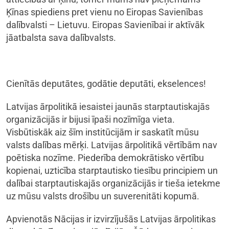
Ķīnas spiediens pret vienu no Eiropas Savienības
dalībvalsti – Lietuvu. Eiropas Savienībai ir aktīvāk
jāatbalsta sava dalībvalsts.
Cienītās deputātes, godātie deputāti, ekselences!
Latvijas ārpolitikā iesaistei jaunās starptautiskajās
organizācijās ir bijusi īpaši nozīmīga vieta.
Visbūtiskāk aiz šīm institūcijām ir saskatīt mūsu
valsts dalības mērķi. Latvijas ārpolitikā vērtībām nav
poētiska nozīme. Piederība demokrātisko vērtību
kopienai, uzticība starptautisko tiesību principiem un
dalībai starptautiskajās organizācijās ir tieša ietekme
uz mūsu valsts drošību un suverenitāti kopumā.
Apvienotās Nācijas ir izvirzījušās Latvijas ārpolitikas