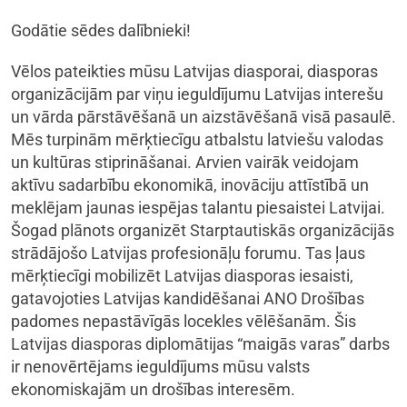
Godātie sēdes dalībnieki!
Vēlos pateikties mūsu Latvijas diasporai, diasporas
organizācijām par viņu ieguldījumu Latvijas interešu
un vārda pārstāvēšanā un aizstāvēšanā visā pasaulē.
Mēs turpinām mērķtiecīgu atbalstu latviešu valodas
un kultūras stiprināšanai. Arvien vairāk veidojam
aktīvu sadarbību ekonomikā, inovāciju attīstībā un
meklējam jaunas iespējas talantu piesaistei Latvijai.
Šogad plānots organizēt Starptautiskās organizācijās
strādājošo Latvijas profesionāļu forumu. Tas ļaus
mērķtiecīgi mobilizēt Latvijas diasporas iesaisti,
gatavojoties Latvijas kandidēšanai ANO Drošības
padomes nepastāvīgās locekles vēlēšanām. Šis
Latvijas diasporas diplomātijas “maigās varas” darbs
ir nenovērtējams ieguldījums mūsu valsts
ekonomiskajām un drošības interesēm.