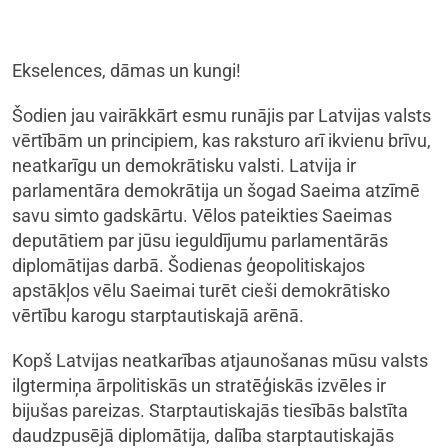
Ekselences, dāmas un kungi!
Šodien jau vairākkārt esmu runājis par Latvijas valsts
vērtībām un principiem, kas raksturo arī ikvienu brīvu,
neatkarīgu un demokrātisku valsti. Latvija ir
parlamentāra demokrātija un šogad Saeima atzīmē
savu simto gadskārtu. Vēlos pateikties Saeimas
deputātiem par jūsu ieguldījumu parlamentārās
diplomātijas darbā. Šodienas ģeopolitiskajos
apstākļos vēlu Saeimai turēt cieši demokrātisko
vērtību karogu starptautiskajā arēnā.
Kopš Latvijas neatkarības atjaunošanas mūsu valsts
ilgtermiņa ārpolitiskās un stratēģiskās izvēles ir
bijušas pareizas. Starptautiskajās tiesībās balstīta
daudzpusējā diplomātija, dalība starptautiskajās