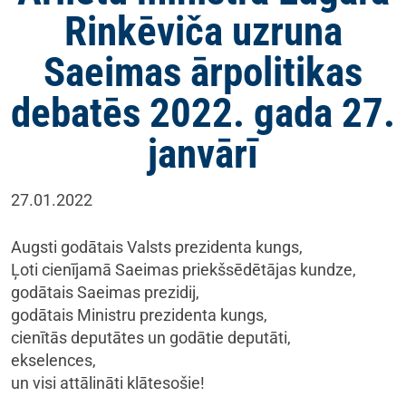
Rinkēviča uzruna
Saeimas ārpolitikas
debatēs 2022. gada 27.
janvārī
27.01.2022
Augsti godātais Valsts prezidenta kungs,
Ļoti cienījamā Saeimas priekšsēdētājas kundze,
godātais Saeimas prezidij,
godātais Ministru prezidenta kungs,
cienītās deputātes un godātie deputāti,
ekselences,
un visi attālināti klātesošie!