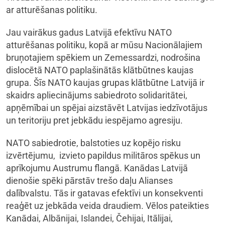
ar atturēšanas politiku.
Jau vairākus gadus Latvijā efektīvu NATO
atturēšanas politiku, kopā ar mūsu Nacionālajiem
bruņotajiem spēkiem un Zemessardzi, nodrošina
dislocētā NATO paplašinātās klātbūtnes kaujas
grupa. Šīs NATO kaujas grupas klātbūtne Latvijā ir
skaidrs apliecinājums sabiedroto solidaritātei,
apņēmībai un spējai aizstāvēt Latvijas iedzīvotājus
un teritoriju pret jebkādu iespējamo agresiju.
NATO sabiedrotie, balstoties uz kopējo risku
izvērtējumu, izvieto papildus militāros spēkus un
aprīkojumu Austrumu flangā. Kanādas Latvijā
dienošie spēki pārstāv trešo daļu Alianses
dalībvalstu. Tās ir gatavas efektīvi un konsekventi
reaģēt uz jebkāda veida draudiem. Vēlos pateikties
Kanādai, Albānijai, Islandei, Čehijai, Itālijai,