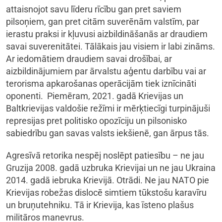
attaisnojot savu līderu rīcību gan pret saviem
pilsoņiem, gan pret citām suverēnām valstīm, par
ierastu praksi ir kļuvusi aizbildināšanās ar draudiem
savai suverenitātei. Tālākais jau visiem ir labi zināms.
Ar iedomātiem draudiem savai drošībai, ar
aizbildinājumiem par ārvalstu aģentu darbību vai ar
terorisma apkarošanas operācijām tiek iznīcināti
oponenti. Piemēram, 2021. gadā Krievijas un
Baltkrievijas valdošie režīmi ir mērķtiecīgi turpinājuši
represijas pret politisko opozīciju un pilsonisko
sabiedrību gan savas valsts iekšienē, gan ārpus tās.
Agresīvā retorika nespēj noslēpt patiesību – ne jau
Gruzija 2008. gadā uzbruka Krievijai un ne jau Ukraina
2014. gadā iebruka Krievijā. Otrādi. Ne jau NATO pie
Krievijas robežas dislocē simtiem tūkstošu karavīru
un bruņutehniku. Tā ir Krievija, kas īsteno plašus
militāros manevrus.