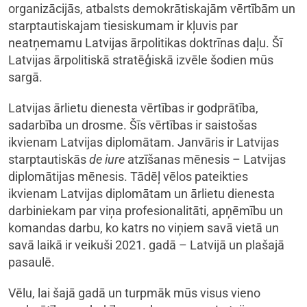
organizācijās, atbalsts demokrātiskajām vērtībām un
starptautiskajam tiesiskumam ir kļuvis par
neatņemamu Latvijas ārpolitikas doktrīnas daļu. Šī
Latvijas ārpolitiskā stratēģiskā izvēle šodien mūs
sargā.
Latvijas ārlietu dienesta vērtības ir godprātība,
sadarbība un drosme. Šīs vērtības ir saistošas
ikvienam Latvijas diplomātam. Janvāris ir Latvijas
starptautiskās
de iure
atzīšanas mēnesis – Latvijas
diplomātijas mēnesis. Tādēļ vēlos pateikties
ikvienam Latvijas diplomātam un ārlietu dienesta
darbiniekam par viņa profesionalitāti, apņēmību un
komandas darbu, ko katrs no viņiem savā vietā un
savā laikā ir veikuši 2021. gadā – Latvijā un plašajā
pasaulē.
Vēlu, lai šajā gadā un turpmāk mūs visus vieno