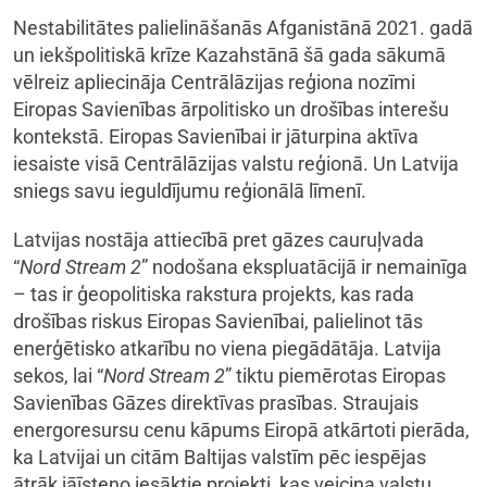
Nestabilitātes palielināšanās Afganistānā 2021. gadā
un iekšpolitiskā krīze Kazahstānā šā gada sākumā
vēlreiz apliecināja Centrālāzijas reģiona nozīmi
Eiropas Savienības ārpolitisko un drošības interešu
kontekstā. Eiropas Savienībai ir jāturpina aktīva
iesaiste visā Centrālāzijas valstu reģionā. Un Latvija
sniegs savu ieguldījumu reģionālā līmenī.
Latvijas nostāja attiecībā pret gāzes cauruļvada
“
Nord Stream 2
” nodošana ekspluatācijā ir nemainīga
– tas ir ģeopolitiska rakstura projekts, kas rada
drošības riskus Eiropas Savienībai, palielinot tās
enerģētisko atkarību no viena piegādātāja. Latvija
sekos, lai “
Nord Stream 2
” tiktu piemērotas Eiropas
Savienības Gāzes direktīvas prasības. Straujais
energoresursu cenu kāpums Eiropā atkārtoti pierāda,
ka Latvijai un citām Baltijas valstīm pēc iespējas
ātrāk jāīsteno iesāktie projekti, kas veicina valstu