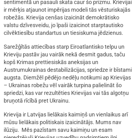
sentimentā un pasauli skata caur šo prizmu. Krievijai
ir mērķis atjaunot impērijas modeli tās vēsturiskajās
robežās. Krievija cenšas izaicināt demokrātisko
valstu dzīvesveidu, jo īpaši izaicinot starptautisko
cilvēktiesību standartus un tiesiskuma jēdzienus.
Sarežģītās attiecības starp Eiroatlantisko telpu un
Krieviju pastāv jau vairāk nekā desmit gadus, taču
kopš Krimas prettiesiskās aneksijas un
Austrumukrainas destabilizācijas, spriedze ir bīstami
augsta. Diemžēl pēdējo nedēļu notikumi ap Krievijas
– Ukrainas robežu vēl vairāk turpina palielināt šo
spriedzi, kas var rezultēties Krievijas vai tās algotņu
bruņotā rīcībā pret Ukrainu.
Krievija ir Latvijas lielākais kaimiņš un vienlaikus arī
mūsu lielākais politiskais izaicinātājs. Mums nav
ilūziju. Mēs pazīstam savu kaimiņu un esam
pieredzējuši Krievijas uzvedību gadsimtiem ilgi.