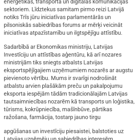
enerģētikas, transporta un digitālās komunikācijas
sektoriem. Līdztekus samitam pirmo reizi Latvijā
notiks Trīs jūru iniciatīvas parlamentārās un
pilsoniskās sabiedrības forums ar mērķi veicināt
iniciatīvas atpazīstamību un ilgtspējīgu attīstību.
Sadarbībā ar Ekonomikas ministriju, Latvijas
Investīciju un attīstības aģentūru, kā arī nozares
ministrijām tiks sniegts atbalsts Latvijas
eksportspējīgajiem uzņēmumiem nozarēs ar augstu
pievienoto vērtību. Mums ir svarīgi nodrošināt
atbalstu arvien plašākām preču un pakalpojumu
eksporta iespējām tādām tradicionālajām Latvijas
tautsaimniecības nozarēm kā transports un loģistika,
tūrisms, kokrūpniecība, mašīnbūve, pārtikas
ražošana, farmācija, tostarp jauno tirgu
apgūšanas un investīciju piesaistei, balstoties uz
Latvijas uzņēmēju un sabiedrības interesēm.