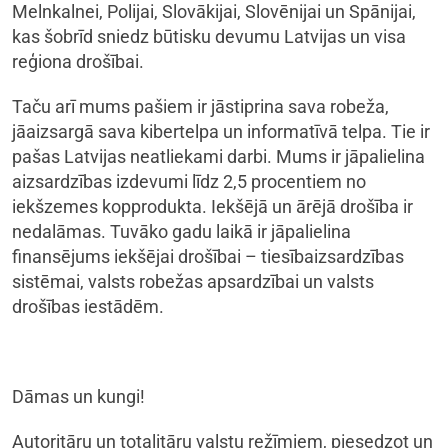
Melnkalnei, Polijai, Slovākijai, Slovēnijai un Spānijai,
kas šobrīd sniedz būtisku devumu Latvijas un visa
reģiona drošībai.
Taču arī mums pašiem ir jāstiprina sava robeža,
jāaizsargā sava kibertelpa un informatīvā telpa. Tie ir
pašas Latvijas neatliekami darbi. Mums ir jāpalielina
aizsardzības izdevumi līdz 2,5 procentiem no
iekšzemes kopprodukta. Iekšējā un ārējā drošība ir
nedalāmas. Tuvāko gadu laikā ir jāpalielina
finansējums iekšējai drošībai – tiesībaizsardzības
sistēmai, valsts robežas apsardzībai un valsts
drošības iestādēm.
Dāmas un kungi!
Autoritāru un totalitāru valstu režīmiem, piesedzot un