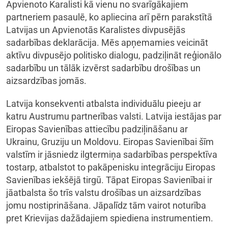
Apvienoto Karalisti kā vienu no svarīgākajiem
partneriem pasaulē, ko apliecina arī pērn parakstītā
Latvijas un Apvienotās Karalistes divpusējās
sadarbības deklarācija. Mēs apņemamies veicināt
aktīvu divpusējo politisko dialogu, padziļināt reģionālo
sadarbību un tālāk izvērst sadarbību drošības un
aizsardzības jomās.
Latvija konsekventi atbalsta individuālu pieeju ar
katru Austrumu partnerības valsti. Latvija iestājas par
Eiropas Savienības attiecību padziļināšanu ar
Ukrainu, Gruziju un Moldovu. Eiropas Savienībai šīm
valstīm ir jāsniedz ilgtermiņa sadarbības perspektīva
tostarp, atbalstot to pakāpenisku integrāciju Eiropas
Savienības iekšējā tirgū. Tāpat Eiropas Savienībai ir
jāatbalsta šo trīs valstu drošības un aizsardzības
jomu nostiprināšana. Jāpalīdz tām vairot noturība
pret Krievijas dažādajiem spiediena instrumentiem.