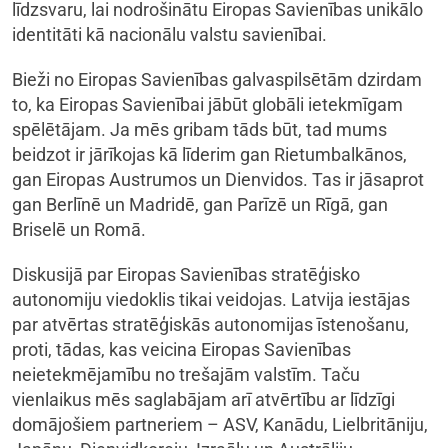
līdzsvaru, lai nodrošinātu Eiropas Savienības unikālo
identitāti kā nacionālu valstu savienībai.
Bieži no Eiropas Savienības galvaspilsētām dzirdam
to, ka Eiropas Savienībai jābūt globāli ietekmīgam
spēlētājam. Ja mēs gribam tāds būt, tad mums
beidzot ir jārīkojas kā līderim gan Rietumbalkānos,
gan Eiropas Austrumos un Dienvidos. Tas ir jāsaprot
gan Berlīnē un Madridē, gan Parīzē un Rīgā, gan
Briselē un Romā.
Diskusijā par Eiropas Savienības stratēģisko
autonomiju viedoklis tikai veidojas. Latvija iestājas
par atvērtas stratēģiskās autonomijas īstenošanu,
proti, tādas, kas veicina Eiropas Savienības
neietekmējamību no trešajām valstīm. Taču
vienlaikus mēs saglabājam arī atvērtību ar līdzīgi
domājošiem partneriem – ASV, Kanādu, Lielbritāniju,