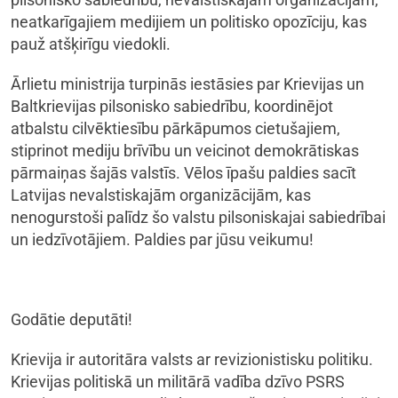
neatkarīgajiem medijiem un politisko opozīciju, kas
pauž atšķirīgu viedokli.
Ārlietu ministrija turpinās iestāsies par Krievijas un
Baltkrievijas pilsonisko sabiedrību, koordinējot
atbalstu cilvēktiesību pārkāpumos cietušajiem,
stiprinot mediju brīvību un veicinot demokrātiskas
pārmaiņas šajās valstīs. Vēlos īpašu paldies sacīt
Latvijas nevalstiskajām organizācijām, kas
nenogurstoši palīdz šo valstu pilsoniskajai sabiedrībai
un iedzīvotājiem. Paldies par jūsu veikumu!
Godātie deputāti!
Krievija ir autoritāra valsts ar revizionistisku politiku.
Krievijas politiskā un militārā vadība dzīvo PSRS