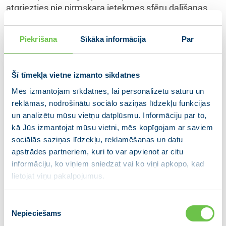
atgriezties pie pirmskara ietekmes sfēru dalīšanas
principiem. Vēsturiskās analoģijas tiek liktas par
pamatu mūsdienu ambīciju pamatošanai.
Piekrišana
Sīkāka informācija
Par
Latvijas gadījumā mēģinājumi no Kremļa puses
pārrakstīt mūsu vēsturi lielākoties ir ne kas cits kā
Šī tīmekļa vietne izmanto sīkdatnes
mēģinājumi apšaubīt Latvijas tautas suverēno izvēli
Mēs izmantojam sīkdatnes, lai personalizētu saturu un
un Latvijas esamību Eiropas, kā arī transatlantiskajā
reklāmas, nodrošinātu sociālo saziņas līdzekļu funkcijas
kopienā.
un analizētu mūsu vietņu datplūsmu. Informāciju par to,
kā Jūs izmantojat mūsu vietni, mēs kopīgojam ar saviem
Ārlietu ministrija ir daudz darījusi gan skaidrojot mūsu
sociālās saziņas līdzekļu, reklamēšanas un datu
vēsturi un pagātni mūsu sabiedrotajiem, gan arī
apstrādes partneriem, kuri to var apvienot ar citu
mūsu diasporā, kam kopīga vēsturiskā apziņa un
informāciju, ko viņiem sniedzat vai ko viņi apkopo, kad
identitātes izjūta ir ļoti būtiska saiknes uzturēšanai ar
lietojat viņu pakalpojumus.
Latviju. Un arī turpmāk Ārlietu ministrija pievērsīs
pienācīgu uzmanību mūsu pagātnes, vēstures
Piekrišanas
skaidrošanai ārpus Latvijas, kam ir ne vien liela
Nepieciešams
izvēle
kultūrvēsturiska vai intelektuāla, bet arī reālpolitiska