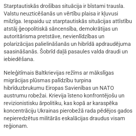
Starptautiskās drošības situācija ir bīstami trausla.
Valstu neuzticēšanās un vērtību plaisa ir kļuvusi
milzīga. Iespaidu uz starptautiskās situācijas attīstību
atstāj ģeopolitiskā sāncensība, demokrātijas un
autoritārisma pretstāve, nevienlīdzības un
polarizācijas palielināšanās un hibrīdā apdraudējuma
saasināšanās. Šobrīd daļā pasaules valda draudi un
iebiedēšana.
Neleģitīmais Baltkrievijas režīms ar mākslīgas
migrācijas plūsmas palīdzību turpina
hibrīduzbrukumu Eiropas Savienības un NATO
austrumu robežai. Krievija īsteno konfrontējošu un
revizionistisku ārpolitiku, kas kopā ar karaspēka
koncentrāciju Ukrainas pierobežā rada pēdējos gados
nepieredzētus militārās eskalācijas draudus visam
reģionam.