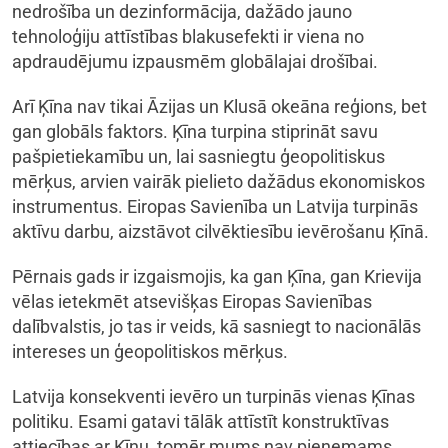
nedrošība un dezinformācija, dažādo jauno
tehnoloģiju attīstības blakusefekti ir viena no
apdraudējumu izpausmēm globālajai drošībai.
Arī Ķīna nav tikai Āzijas un Klusā okeāna reģions, bet
gan globāls faktors. Ķīna turpina stiprināt savu
pašpietiekamību un, lai sasniegtu ģeopolitiskus
mērķus, arvien vairāk pielieto dažādus ekonomiskos
instrumentus. Eiropas Savienība un Latvija turpinās
aktīvu darbu, aizstāvot cilvēktiesību ievērošanu Ķīnā.
Pērnais gads ir izgaismojis, ka gan Ķīna, gan Krievija
vēlas ietekmēt atsevišķas Eiropas Savienības
dalībvalstis, jo tas ir veids, kā sasniegt to nacionālās
intereses un ģeopolitiskos mērķus.
Latvija konsekventi ievēro un turpinās vienas Ķīnas
politiku. Esami gatavi tālāk attīstīt konstruktīvas
attiecības ar Ķīnu, tomēr mums nav pieņemams