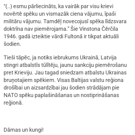
“(..) esmu pārliecināts, ka vairāk par visu krievi
novērtē spēku un vismazāk ciena vājumu, īpaši
militāru vājumu. Tamdēļ novecojusī spēka līdzsvara
doktrīna nav piemērojama.” Šie Vinstona Čērčila
1946. gadā izteiktie vārdi Fultonā ir tikpat aktuāli
šodien.
Tieši tāpēc, ja notiks iebrukums Ukrainā, Latvija
stingri atbalstīs tūlītēju, jaunu sankciju piemērošanu
pret Krieviju. Jau tagad sniedzam atbalstu Ukrainas
bruņotajiem spēkiem. Visas Baltijas valstu reģiona
drošībai un aizsardzībai jau šodien strādājam pie
NATO spēku paplašināšanas un nostiprināšanas
reģionā.
Dāmas un kungi!