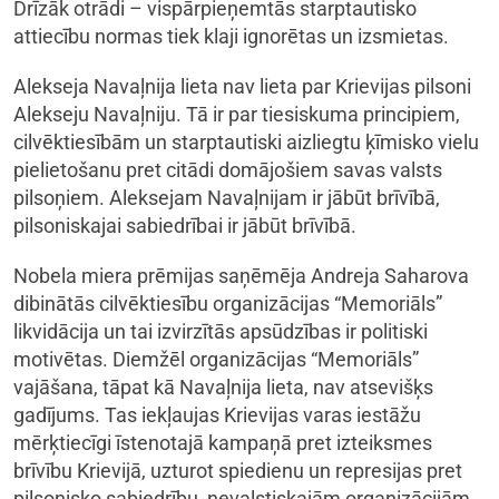
Drīzāk otrādi – vispārpieņemtās starptautisko
attiecību normas tiek klaji ignorētas un izsmietas.
Alekseja Navaļnija lieta nav lieta par Krievijas pilsoni
Alekseju Navaļniju. Tā ir par tiesiskuma principiem,
cilvēktiesībām un starptautiski aizliegtu ķīmisko vielu
pielietošanu pret citādi domājošiem savas valsts
pilsoņiem. Aleksejam Navaļnijam ir jābūt brīvībā,
pilsoniskajai sabiedrībai ir jābūt brīvībā.
Nobela miera prēmijas saņēmēja Andreja Saharova
dibinātās cilvēktiesību organizācijas “Memoriāls”
likvidācija un tai izvirzītās apsūdzības ir politiski
motivētas. Diemžēl organizācijas “Memoriāls”
vajāšana, tāpat kā Navaļnija lieta, nav atsevišķs
gadījums. Tas iekļaujas Krievijas varas iestāžu
mērķtiecīgi īstenotajā kampaņā pret izteiksmes
brīvību Krievijā, uzturot spiedienu un represijas pret
pilsonisko sabiedrību, nevalstiskajām organizācijām,