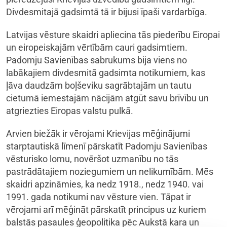
Divdesmitajā gadsimtā tā ir bijusi īpaši vardarbīga.
Latvijas vēsture skaidri apliecina tās piederību Eiropai
un eiropeiskajām vērtībām cauri gadsimtiem.
Padomju Savienības sabrukums bija viens no
labākajiem divdesmitā gadsimta notikumiem, kas
ļāva daudzām boļševiku sagrābtajām un tautu
cietumā iemestajām nācijām atgūt savu brīvību un
atgriezties Eiropas valstu pulkā.
Arvien biežāk ir vērojami Krievijas mēģinājumi
starptautiskā līmenī pārskatīt Padomju Savienības
vēsturisko lomu, novēršot uzmanību no tās
pastrādātajiem noziegumiem un nelikumībām. Mēs
skaidri apzināmies, ka nedz 1918., nedz 1940. vai
1991. gada notikumi nav vēsture vien. Tāpat ir
vērojami arī mēģināt pārskatīt principus uz kuriem
balstās pasaules ģeopolitika pēc Aukstā kara un