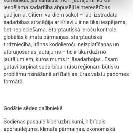
iespējama sadarbība abpusēji ieinteresētības
gadījumā. Citiem vārdiem sakot – labi izstrādāta
sadarbības stratēģija ar Krieviju ir ne tikai iespējama,
bet nepieciešama. Starptautiskā ieroču kontrole,
globālās klimata pārmaiņas, starptautiskā
tirdzniecība, Irānas kodolieroču neizplatīšanas un
atbruņošanās jautājums – tie ir tikai daži no
jautājumiem, kuros mums ir jāsadarbojas . Esam
gatavi turpināt sadarbību mūsu reģionam būtisku
problēmu risināšanā arī Baltijas jūras valstu padomes
formātā.
Godātie sēdes dalībnieki!
Šodienas pasaulē kiberuzbrukumi, hibrīdais
apdraudējums, klimata pārmaiņas, ekonomiskā