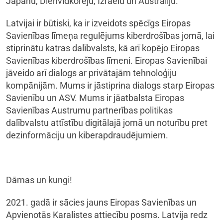
Japānu, Dienvidkoreju, Izraēlu un Austrāliju.
Latvijai ir būtiski, ka ir izveidots spēcīgs Eiropas
Savienības līmeņa regulējums kiberdrošības jomā, lai
stiprinātu katras dalībvalsts, kā arī kopējo Eiropas
Savienības kiberdrošības līmeni. Eiropas Savienībai
jāveido arī dialogs ar privātajām tehnoloģiju
kompānijām. Mums ir jāstiprina dialogs starp Eiropas
Savienību un ASV. Mums ir jāatbalsta Eiropas
Savienības Austrumu partnerības politikas
dalībvalstu attīstību digitālajā jomā un noturību pret
dezinformāciju un kiberapdraudējumiem.
Dāmas un kungi!
2021. gadā ir sācies jauns Eiropas Savienības un
Apvienotās Karalistes attiecību posms. Latvija redz