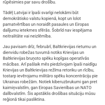
rūpēsimies par savu drošību.
Tādēļ Latvijai ir īpaši svarīgi nelokāmi būt
demokrātisko valstu kopienā, kopt un lolot
pamatvērtības un noraidīt pasaules un Eiropas
dalījumu ietekmes sfērās. Šobrīd nav iespējama
neitralitāte vai neizlēmība.
Jau pavisam drīz, februārī, Baltkrievijas rietumu un
dienvidu robežas tuvumā notiks Krievijas un
Baltkrievijas bruņoto spēku kopīgas operatīvās
mācības. Arī pašlaik mēs piedzīvojam īpaši naidīgu
Krievijas un Baltkrievijas režīma retoriku un rīcību,
tostarp ievērojamu militāro spēku koncentrāciju pie
Ukrainas robežām. Notiek kiberuzbrukumi gan pret
kaimiņvalstīm, gan Eiropas Savienības un NATO
dalībvalstīm. Šis apstāklis drošības situāciju mūsu
reģionā tikai pasliktina.