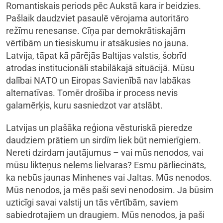
Romantiskais periods pēc Aukstā kara ir beidzies.
Pašlaik daudzviet pasaulē vērojama autoritāro
režīmu renesanse. Cīņa par demokrātiskajām
vērtībām un tiesiskumu ir atsākusies no jauna.
Latvija, tāpat kā pārējās Baltijas valstis, šobrīd
atrodas institucionāli stabilākajā situācijā. Mūsu
dalībai NATO un Eiropas Savienībā nav labākas
alternatīvas. Tomēr drošība ir process nevis
galamērķis, kuru sasniedzot var atslābt.
Latvijas un plašāka reģiona vēsturiskā pieredze
daudziem prātiem un sirdīm liek būt nemierīgiem.
Nereti dzirdam jautājumus – vai mūs nenodos, vai
mūsu likteņus nelems lielvaras? Esmu pārliecināts,
ka nebūs jaunas Minhenes vai Jaltas. Mūs nenodos.
Mūs nenodos, ja mēs paši sevi nenodosim. Ja būsim
uzticīgi savai valstij un tās vērtībām, saviem
sabiedrotajiem un draugiem. Mūs nenodos, ja paši