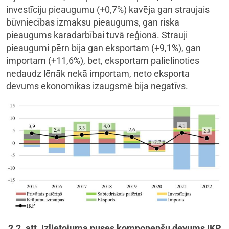
investīciju pieaugumu (+0,7%) kavēja gan straujais
būvniecības izmaksu pieaugums, gan riska
pieaugums karadarbībai tuvā reģionā. Strauji
pieaugumi pērn bija gan eksportam (+9,1%), gan
importam (+11,6%), bet, eksportam palielinoties
nedaudz lēnāk nekā importam, neto eksporta
devums ekonomikas izaugsmē bija negatīvs.
2.2. att. Izlietojuma puses komponenšu devums IKP