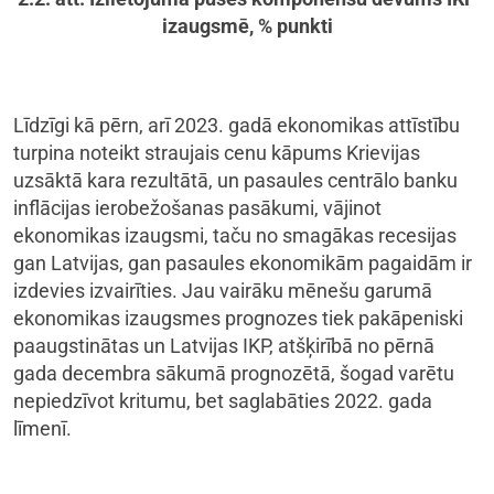
izaugsmē, % punkti
Līdzīgi kā pērn, arī 2023. gadā ekonomikas attīstību
turpina noteikt straujais cenu kāpums Krievijas
uzsāktā kara rezultātā, un pasaules centrālo banku
inflācijas ierobežošanas pasākumi, vājinot
ekonomikas izaugsmi, taču no smagākas recesijas
gan Latvijas, gan pasaules ekonomikām pagaidām ir
izdevies izvairīties. Jau vairāku mēnešu garumā
ekonomikas izaugsmes prognozes tiek pakāpeniski
paaugstinātas un Latvijas IKP, atšķirībā no pērnā
gada decembra sākumā prognozētā, šogad varētu
nepiedzīvot kritumu, bet saglabāties 2022. gada
līmenī.