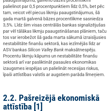
paaugstinājumu, galveno bāzes procentlikmi
palielinot par 0,5 procentpunktiem līdz 0,5%, bet pēc
tam, veicot vēl piecus likmju paaugstinājumus, šā
gada martā galvenā bāzes procentlikme sasniedza
3,5%. Līdz šim visas centrālās bankas signalizējušas
par vēl tālākas likmju paaugstināšanas plāniem, taču
tos var ierobežot šā gada marta sākumā izraisījusies
nestabilitāte finanšu sektorā, kas iezīmējās līdz ar
ASV bankas
Silicon Valley
Bank
maksātnespēju.
Procentu likmju kāpums un nestabilitāte finanšu
sektorā arī var pasliktināt pasaules ekonomikas
izaugsmes iespējas un palielināt recesijas riskus,
īpaši attīstības valstīs ar augstiem parāda līmeņiem.
2.2. Pašreizējā ekonomiskā
attīstība
[1]