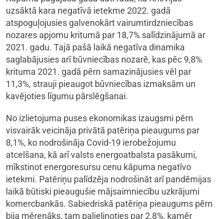
uzsāktā kara negatīvā ietekme 2022. gadā
atspoguļojusies galvenokārt vairumtirdzniecības
nozares apjomu kritumā par 18,7% salīdzinājumā ar
2021. gadu. Tajā pašā laikā negatīva dinamika
saglabājusies arī būvniecības nozarē, kas pēc 9,8%
krituma 2021. gadā pērn samazinājusies vēl par
11,3%, strauji pieaugot būvniecības izmaksām un
kavējoties līgumu pārslēgšanai.
No izlietojuma puses ekonomikas izaugsmi pērn
visvairāk veicināja privātā patēriņa pieaugums par
8,1%, ko nodrošināja Covid-19 ierobežojumu
atcelšana, kā arī valsts energoatbalsta pasākumi,
mīkstinot energoresursu cenu kāpuma negatīvo
ietekmi. Patēriņu palīdzēja nodrošināt arī pandēmijas
laikā būtiski pieaugušie mājsaimniecību uzkrājumi
komercbankās. Sabiedriskā patēriņa pieaugums pērn
bija mērenāks, tam palielinoties par 2,8%, kamēr