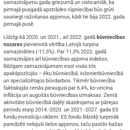
samazinājumu gada griezumā un visticamāk, ka
pirmajā pusgadā apstrādes rūpniecībai būs grūti
sasniegt ražošanas apjomus, kādi tie bija 2022. gada
pirmajā pusē.
Līdzīgi kā 2020. un 2021., arī 2022. gadā
būvniecības
nozares
pievienotā vērtība Latvijā turpina
samazināties (-11,3%). Par 11,3% 2022. gadā
samazinājies arī būvniecības apjoma indekss,
līdzīgam samazinājumam esot visās trīs
apakšpozīcijās – ēku būvniecībā, inženierbūvniecībā
un specializētajos būvdarbos. Tikmēr būvniecība
faktiskajās cenās pieaugusi par 6,4%, ko veicina
inflācija un augošās būvniecības izmaksas. Zemā
aktivitāte būvniecībā daļēji skaidrojama ar pārejas
periodu starp 2014.-2020. un 2021.-2027. gada ES
fondu investīciju cikliem. ES fondu līdzekļi turpmāk
paredzēti nebijuši lielos apjomos, taču pastāv bažas