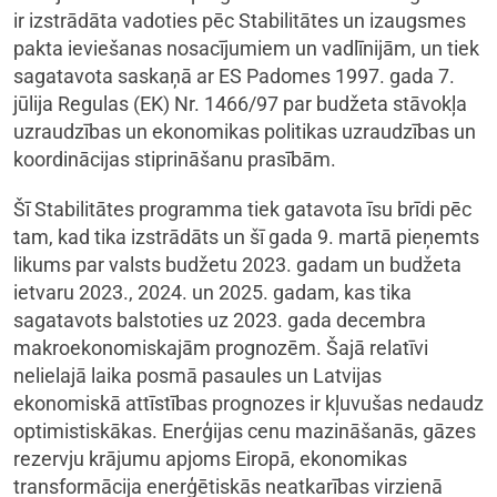
ir izstrādāta vadoties pēc Stabilitātes un izaugsmes
pakta ieviešanas nosacījumiem un vadlīnijām, un tiek
sagatavota saskaņā ar ES Padomes 1997. gada 7.
jūlija Regulas (EK) Nr. 1466/97 par budžeta stāvokļa
uzraudzības un ekonomikas politikas uzraudzības un
koordinācijas stiprināšanu prasībām.
Šī Stabilitātes programma tiek gatavota īsu brīdi pēc
tam, kad tika izstrādāts un šī gada 9. martā pieņemts
likums par valsts budžetu 2023. gadam un budžeta
ietvaru 2023., 2024. un 2025. gadam, kas tika
sagatavots balstoties uz 2023. gada decembra
makroekonomiskajām prognozēm. Šajā relatīvi
nelielajā laika posmā pasaules un Latvijas
ekonomiskā attīstības prognozes ir kļuvušas nedaudz
optimistiskākas. Enerģijas cenu mazināšanās, gāzes
rezervju krājumu apjoms Eiropā, ekonomikas
transformācija enerģētiskās neatkarības virzienā