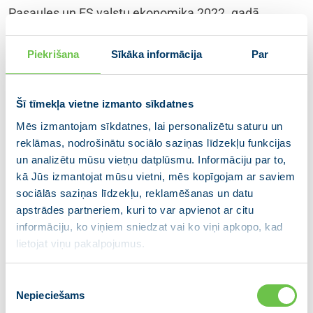
Pasaules un ES valstu ekonomika 2022. gadā
turpināja atgūties no Covid-19 izraisītās krīzes, bet
kopš pagājušā gada februāra situāciju jau pilnībā
Piekrišana
Sīkāka informācija
Par
noteica Krievijas iesāktais karš Ukrainā un tā
veicinātā energokrīze, ievērojami paaugstinot
energoresursu cenas, ceļot kopējo inflācijas līmeni un
Šī tīmekļa vietne izmanto sīkdatnes
būtiski palēninot ekonomikas attīstību. Lai ierobežotu
Mēs izmantojam sīkdatnes, lai personalizētu saturu un
inflāciju, pasaules valstu centrālās bankas 2022.
reklāmas, nodrošinātu sociālo saziņas līdzekļu funkcijas
gadā uzsāka procentu likmju paaugstināšanas ciklu,
un analizētu mūsu vietņu datplūsmu. Informāciju par to,
kam tāpat bija bremzējoša ietekme uz ekonomikas
kā Jūs izmantojat mūsu vietni, mēs kopīgojam ar saviem
izaugsmi.
sociālās saziņas līdzekļu, reklamēšanas un datu
apstrādes partneriem, kuri to var apvienot ar citu
Pēc Starptautiskā Valūtas fonda (SVF) aplēsēm,
informāciju, ko viņiem sniedzat vai ko viņi apkopo, kad
pasaules ekonomika pērn ir augusi par 3,4%,
lietojat viņu pakalpojumus.
izaugsmei palēninoties no 2021. gadā sasniegtajiem
6,2%. Līdzīgi ES valstīs kopumā izaugsme noslīdējusi
Piekrišanas
līdz 3,5%, kamēr 2021. gadā ES ekonomika bija
Nepieciešams
izvēle
augusi par 5,4%. Izaugsmes palēnināšanās