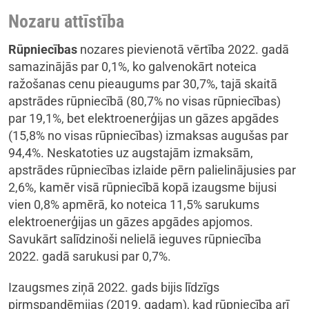
Nozaru attīstība
Rūpniecības
nozares pievienotā vērtība 2022. gadā
samazinājās par 0,1%, ko galvenokārt noteica
ražošanas cenu pieaugums par 30,7%, tajā skaitā
apstrādes rūpniecībā (80,7% no visas rūpniecības)
par 19,1%, bet elektroenerģijas un gāzes apgādes
(15,8% no visas rūpniecības) izmaksas augušas par
94,4%. Neskatoties uz augstajām izmaksām,
apstrādes rūpniecības izlaide pērn palielinājusies par
2,6%, kamēr visā rūpniecībā kopā izaugsme bijusi
vien 0,8% apmērā, ko noteica 11,5% sarukums
elektroenerģijas un gāzes apgādes apjomos.
Savukārt salīdzinoši nelielā ieguves rūpniecība
2022. gadā sarukusi par 0,7%.
Izaugsmes ziņā 2022. gads bijis līdzīgs
pirmspandēmijas (2019. gadam), kad rūpniecība arī