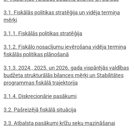
3.1. Fiskālās politikas stratēģija un vidēja termiņa
mērķi
3.1.1. Fiskālās politikas stratēģija
3.1.2. Fiskālo nosacījumu ievērošana vidēja termiņa
fiskālās politikas plānošanā
3.1.3. 2024., 2025. un 2026. gada vispārējās valdības
budžeta strukturālās bilances mērķi un Stabilitātes
programmas fiskālā trajektorija
3.1.4. Diskrecionārie pasākumi
3.2. Pašreizējā fiskālā situācija
3.3. Atbalsta pasākumi krīžu seku mazināšanai