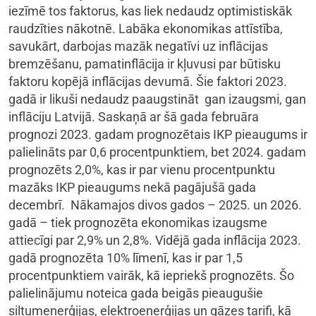
iezīmē tos faktorus, kas liek nedaudz optimistiskāk
raudzīties nākotnē. Labāka ekonomikas attīstība,
savukārt, darbojas mazāk negatīvi uz inflācijas
bremzēšanu, pamatinflācija ir kļuvusi par būtisku
faktoru kopējā inflācijas devumā. Šie faktori 2023.
gadā ir likuši nedaudz paaugstināt gan izaugsmi, gan
inflāciju Latvijā. Saskaņā ar šā gada februāra
prognozi 2023. gadam prognozētais IKP pieaugums ir
palielināts par 0,6 procentpunktiem, bet 2024. gadam
prognozēts 2,0%, kas ir par vienu procentpunktu
mazāks IKP pieaugums nekā pagājušā gada
decembrī. Nākamajos divos gados – 2025. un 2026.
gadā – tiek prognozēta ekonomikas izaugsme
attiecīgi par 2,9% un 2,8%. Vidējā gada inflācija 2023.
gadā prognozēta 10% līmenī, kas ir par 1,5
procentpunktiem vairāk, kā iepriekš prognozēts. Šo
palielinājumu noteica gada beigās pieaugušie
siltumenerģijas, elektroenerģijas un gāzes tarifi, kā