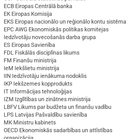
ECB Eiropas Centrālā banka
EK Eiropas Komisija
EKS Eiropas nacionālo un reģionālo kontu sistēma
EPC AWG Ekonomiskās politikas komitejas
Iedzīvotāju novecošanās darba grupa
ES Eiropas Savienība
FDL Fiskālās disciplīnas likums
FM Finanšu ministrija
IeM Iekšlietu ministrija
IIN Iedzīvotāju ienākuma nodoklis
IKP Iekšzemes kopprodukts
IT Informācijas tehnoloģijas
IZM Izglītības un zinātnes ministrija
LBFV Likums par budžeta un finanšu vadību
LPS Latvijas Pašvaldību savienība
MK Ministru kabinets
OECD Ekonomiskās sadarbības un attīstības
organizācija