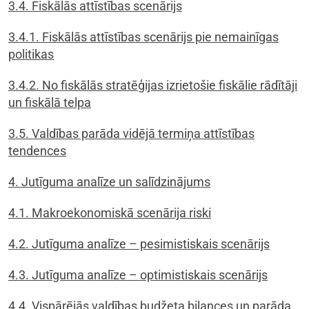
3.4. Fiskālās attīstības scenārijs
3.4.1. Fiskālās attīstības scenārijs pie nemainīgas
politikas
3.4.2. No fiskālās stratēģijas izrietošie fiskālie rādītāji
un fiskālā telpa
3.5. Valdības parāda vidējā termiņa attīstības
tendences
4. Jutīguma analīze un salīdzinājums
4.1. Makroekonomiskā scenārija riski
4.2. Jutīguma analīze – pesimistiskais scenārijs
4.3. Jutīguma analīze – optimistiskais scenārijs
4.4. Vispārējās valdības budžeta bilances un parāda