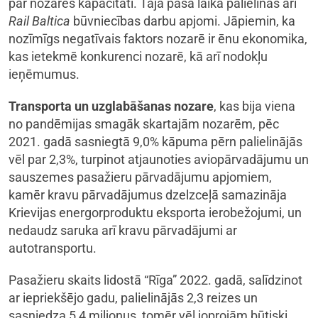
par nozares kapacitāti. Tajā pašā laikā palielinās arī
Rail Baltica
būvniecības darbu apjomi. Jāpiemin, ka
nozīmīgs negatīvais faktors nozarē ir ēnu ekonomika,
kas ietekmē konkurenci nozarē, kā arī nodokļu
ieņēmumus.
Transporta un uzglabāšanas nozare
, kas bija viena
no pandēmijas smagāk skartajām nozarēm, pēc
2021. gadā sasniegtā 9,0% kāpuma pērn palielinājās
vēl par 2,3%, turpinot atjaunoties aviopārvadājumu un
sauszemes pasažieru pārvadājumu apjomiem,
kamēr kravu pārvadājumus dzelzceļā samazināja
Krievijas energorproduktu eksporta ierobežojumi, un
nedaudz saruka arī kravu pārvadājumi ar
autotransportu.
Pasažieru skaits lidostā “Rīga” 2022. gadā, salīdzinot
ar iepriekšējo gadu, palielinājās 2,3 reizes un
sasniedza 5,4 miljonus, tomēr vēl joprojām būtiski