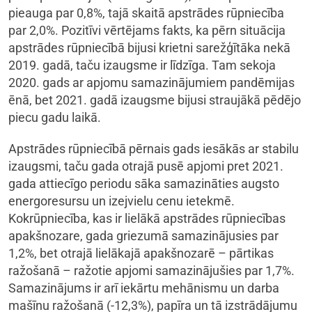
pieauga par 0,8%, tajā skaitā apstrādes rūpniecība
par 2,0%. Pozitīvi vērtējams fakts, ka pērn situācija
apstrādes rūpniecībā bijusi krietni sarežģītāka nekā
2019. gadā, taču izaugsme ir līdzīga. Tam sekoja
2020. gads ar apjomu samazinājumiem pandēmijas
ēnā, bet 2021. gadā izaugsme bijusi straujākā pēdējo
piecu gadu laikā.
Apstrādes rūpniecībā pērnais gads iesākās ar stabilu
izaugsmi, taču gada otrajā pusē apjomi pret 2021.
gada attiecīgo periodu sāka samazināties augsto
energoresursu un izejvielu cenu ietekmē.
Kokrūpniecība, kas ir lielākā apstrādes rūpniecības
apakšnozare, gada griezumā samazinājusies par
1,2%, bet otrajā lielākajā apakšnozarē – pārtikas
ražošanā – ražotie apjomi samazinājušies par 1,7%.
Samazinājums ir arī iekārtu mehānismu un darba
mašīnu ražošanā (-12,3%), papīra un tā izstrādājumu