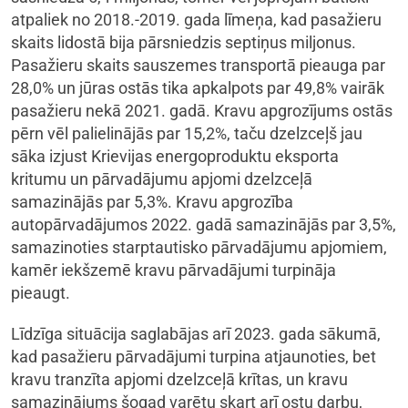
atpaliek no 2018.-2019. gada līmeņa, kad pasažieru
skaits lidostā bija pārsniedzis septiņus miljonus.
Pasažieru skaits sauszemes transportā pieauga par
28,0% un jūras ostās tika apkalpots par 49,8% vairāk
pasažieru nekā 2021. gadā. Kravu apgrozījums ostās
pērn vēl palielinājās par 15,2%, taču dzelzceļš jau
sāka izjust Krievijas energoproduktu eksporta
kritumu un pārvadājumu apjomi dzelzceļā
samazinājās par 5,3%. Kravu apgrozība
autopārvadājumos 2022. gadā samazinājās par 3,5%,
samazinoties starptautisko pārvadājumu apjomiem,
kamēr iekšzemē kravu pārvadājumi turpināja
pieaugt.
Līdzīga situācija saglabājas arī 2023. gada sākumā,
kad pasažieru pārvadājumi turpina atjaunoties, bet
kravu tranzīta apjomi dzelzceļā krītas, un kravu
samazinājums šogad varētu skart arī ostu darbu,