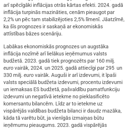
arī spēcīgāki inflācijas otrās kārtas efekti. 2024. gadā
inflācija turpinās mazināties, cenām pieaugot par
2,2% un pēc tam stabilizējoties 2,5% līmenī. Jāatzīmē,
ka šīs prognozes ir saskaņā ar ekonomiskās
attīstības bāzes scenāriju.
Labākas ekonomiskās prognozes un augstāka
inflācija nozīmē arī lielākus ieņēmumus valsts
budžetā. 2023. gadā tiek prognozēts par 160 milj.
euro
vairāk, 2024. un 2025. gadā attiecīgi par 295 un
330 milj.
euro
vairāk. Auguši ir arī izdevumi, it īpaši
valsts speciālā budžeta izdevumi, procentu izdevumi
un iemaksas ES budžetā, pašvaldību pamatfunkciju
izdevumi un negatīvā ietekme no pieklasificēto
komersantu bilancēm. Līdz ar to ietekme uz
vispārējās valdības budžeta bilanci ir daudz mazāka,
kāda tā varētu būt, ja vienīgās izmaiņas būtu
ieņēmumu pieaugums. 2023. gadā vispārējās