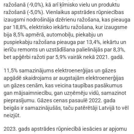
ražošanā (-9,0%), kā arī ķīmisko vielu un produktu
ražošanā (-5,0%). Vienlaikus apstrādes rūpniecības
izaugsmi nodrošināja dzērienu ražošana, kas pieauga
par 18,8%, elektrisko iekārtu ražošana, kur izaugsme
bija 8,5% apmērā, automobiļu, piekabju un
puspiekabju ražošana pieauga par 13,4%, iekārtu un
ierīču remonts un uzstādīšana palielinājās par 8,3%,
bet apģērbi ražoti par 5,9% vairāk nekā 2021. gadā.
11,5% samazinājums elektroenerģijas un gāzes
apgādē skaidrojams ar augstajām elektroenerģijas
un gāzes cenām, kas veicina taupības pasākumus
gan mājsaimniecību, gan uzņēmēju vidū, samazinot
pieprasījumu. Gāzes cenas pasaulē 2022. gada
beigās ir samazinājušās, taču patērētāji Latvijā to vēl
neizjūt.
2023. gads apstrādes rūpniecībā iesācies ar apjomu