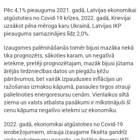
Pēc 4,1% pieauguma 2021. gadā, Latvijas ekonomikai
atgūstoties no Covid-19 krīzes, 2022. gadā, Krievijai
uzsākot pilna mēroga karu Ukrainā, Latvijas IKP
pieaugums samazinājies līdz 2,0%.
Izaugsmes palēnināšanās tomēr bijusi mazāka nekā
tika prognozēts, sākoties karam, un negatīvā
ietekme, pretēji prognozētajam, mazāk bijusi jūtama
ārējās tirdzniecības datos un piegāžu ķēžu
pārrāvumos, bet vairāk izpaudusies inflācijas un
ražošanas izmaksu kāpumā, pasaules tirgos strauji
palielinoties energoresursu cenām. Vienlaikus siltā
ziema un valsts atbalsta pasākumi ir mīkstinājuši šī
cenu kāpuma negatīvo ietekmi uz ekonomiku.
2022. gadā, ekonomikai atgūstoties no Covid-19
ierobežojumiem, strauja izaugsme fiksēta gandrīz
visās pakalpojumu nozarēs, un lielāko devumu IKP