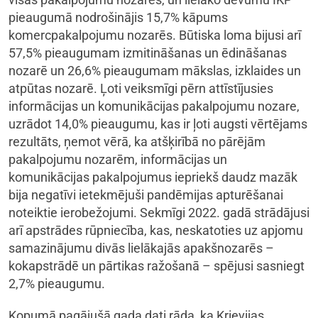
pieaugumā nodrošinājis 15,7% kāpums
komercpakalpojumu nozarēs. Būtiska loma bijusi arī
57,5% pieaugumam izmitināšanas un ēdināšanas
nozarē un 26,6% pieaugumam mākslas, izklaides un
atpūtas nozarē. Ļoti veiksmīgi pērn attīstījusies
informācijas un komunikācijas pakalpojumu nozare,
uzrādot 14,0% pieaugumu, kas ir ļoti augsti vērtējams
rezultāts, ņemot vērā, ka atšķirībā no pārējām
pakalpojumu nozarēm, informācijas un
komunikācijas pakalpojumus iepriekš daudz mazāk
bija negatīvi ietekmējuši pandēmijas apturēšanai
noteiktie ierobežojumi. Sekmīgi 2022. gadā strādājusi
arī apstrādes rūpniecība, kas, neskatoties uz apjomu
samazinājumu divās lielākajās apakšnozarēs –
kokapstrādē un pārtikas ražošanā – spējusi sasniegt
2,7% pieaugumu.
Kopumā pagājušā gada dati rāda, ka Krievijas