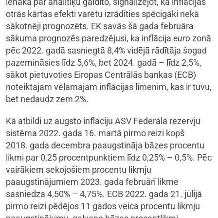
lēnāka par analītiķu gaidīto, signalizējot, ka inflācijas
otrās kārtas efekti varētu izrādīties spēcīgāki nekā
sākotnēji prognozēts. EK savās šā gada februāra
sākuma prognozēs paredzējusi, ka inflācija
euro
zonā
pēc 2022. gadā sasniegtā 8,4% vidējā rādītāja šogad
pazemināsies līdz 5,6%, bet 2024. gadā – līdz 2,5%,
sākot pietuvoties Eiropas Centrālās bankas (ECB)
noteiktajam vēlamajam inflācijas līmenim, kas ir tuvu,
bet nedaudz zem 2%.
Kā atbildi uz augsto inflāciju ASV Federālā rezervju
sistēma 2022. gada 16. martā pirmo reizi kopš
2018. gada decembra paaugstināja bāzes procentu
likmi par 0,25 procentpunktiem līdz 0,25% – 0,5%. Pēc
vairākiem sekojošiem procentu likmju
paaugstinājumiem 2023. gada februārī likme
sasniedza 4,50% – 4,75%. ECB 2022. gada 21. jūlijā
pirmo reizi pēdējos 11 gados veica procentu likmju