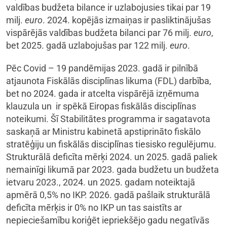
valdības budžeta bilance ir uzlabojusies tikai par 19
milj.
euro
. 2024. kopējās izmaiņas ir pasliktinājušas
vispārējās valdības budžeta bilanci par 76 milj.
euro
,
bet 2025. gadā uzlabojušas par 122 milj.
euro
.
Pēc Covid – 19 pandēmijas 2023. gadā ir pilnībā
atjaunota Fiskālās disciplīnas likuma (FDL) darbība,
bet no 2024. gada ir atcelta vispārējā izņēmuma
klauzula un ir spēkā Eiropas fiskālās disciplīnas
noteikumi. Šī Stabilitātes programma ir sagatavota
saskaņā ar Ministru kabinetā apstiprināto fiskālo
stratēģiju un fiskālās disciplīnas tiesisko regulējumu.
Strukturālā deficīta mērķi 2024. un 2025. gadā paliek
nemainīgi likumā par 2023. gada budžetu un budžeta
ietvaru 2023., 2024. un 2025. gadam noteiktajā
apmērā 0,5% no IKP. 2026. gadā pašlaik strukturālā
deficīta mērķis ir 0% no IKP un tas saistīts ar
nepieciešamību koriģēt iepriekšējo gadu negatīvās