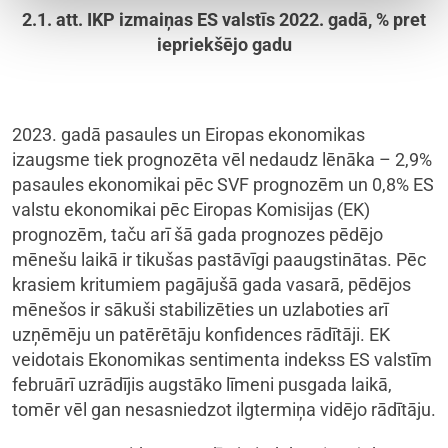
2.1. att. IKP izmaiņas ES valstīs 2022. gadā, % pret
iepriekšējo gadu
2023. gadā pasaules un Eiropas ekonomikas
izaugsme tiek prognozēta vēl nedaudz lēnāka – 2,9%
pasaules ekonomikai pēc SVF prognozēm un 0,8% ES
valstu ekonomikai pēc Eiropas Komisijas (EK)
prognozēm, taču arī šā gada prognozes pēdējo
mēnešu laikā ir tikušas pastāvīgi paaugstinātas. Pēc
krasiem kritumiem pagājušā gada vasarā, pēdējos
mēnešos ir sākuši stabilizēties un uzlaboties arī
uzņēmēju un patērētāju konfidences rādītāji. EK
veidotais Ekonomikas sentimenta indekss ES valstīm
februārī uzrādījis augstāko līmeni pusgada laikā,
tomēr vēl gan nesasniedzot ilgtermiņa vidējo rādītāju.