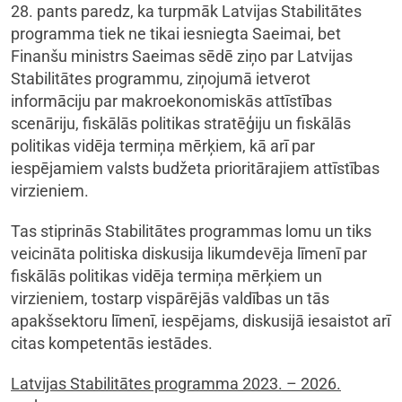
28. pants paredz, ka turpmāk Latvijas Stabilitātes
programma tiek ne tikai iesniegta Saeimai, bet
Finanšu ministrs Saeimas sēdē ziņo par Latvijas
Stabilitātes programmu, ziņojumā ietverot
informāciju par makroekonomiskās attīstības
scenāriju, fiskālās politikas stratēģiju un fiskālās
politikas vidēja termiņa mērķiem, kā arī par
iespējamiem valsts budžeta prioritārajiem attīstības
virzieniem.
Tas stiprinās Stabilitātes programmas lomu un tiks
veicināta politiska diskusija likumdevēja līmenī par
fiskālās politikas vidēja termiņa mērķiem un
virzieniem, tostarp vispārējās valdības un tās
apakšsektoru līmenī, iespējams, diskusijā iesaistot arī
citas kompetentās iestādes.
Latvijas Stabilitātes programma 2023. – 2026.