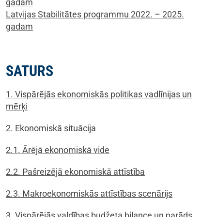
gadam
Latvijas Stabilitātes programmu 2022. – 2025.
gadam
SATURS
1. Vispārējās ekonomiskās politikas vadlīnijas un
mērķi
2. Ekonomiskā situācija
2.1. Ārējā ekonomiskā vide
2.2. Pašreizējā ekonomiskā attīstība
2.3. Makroekonomiskās attīstības scenārijs
3. Vispārējās valdības budžeta bilance un parāds