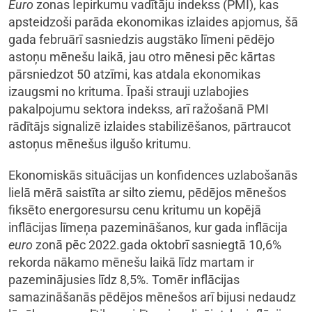
Euro
zonas Iepirkumu vadītāju indekss (PMI), kas
apsteidzoši parāda ekonomikas izlaides apjomus, šā
gada februārī sasniedzis augstāko līmeni pēdējo
astoņu mēnešu laikā, jau otro mēnesi pēc kārtas
pārsniedzot 50 atzīmi, kas atdala ekonomikas
izaugsmi no krituma. Īpaši strauji uzlabojies
pakalpojumu sektora indekss, arī ražošanā PMI
rādītājs signalizē izlaides stabilizēšanos, pārtraucot
astoņus mēnešus ilgušo kritumu.
Ekonomiskās situācijas un konfidences uzlabošanās
lielā mērā saistīta ar silto ziemu, pēdējos mēnešos
fiksēto energoresursu cenu kritumu un kopējā
inflācijas līmeņa pazemināšanos, kur gada inflācija
euro
zonā pēc 2022.gada oktobrī sasniegtā 10,6%
rekorda nākamo mēnešu laikā līdz martam ir
pazeminājusies līdz 8,5%. Tomēr inflācijas
samazināšanās pēdējos mēnešos arī bijusi nedaudz