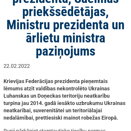
priekšsēdētājas,
Ministru prezidenta un
ārlietu ministra
paziņojums
22.02.2022
Krievijas Federācijas prezidenta pieņemtais
lēmums atzīt valdības nekontrolēto Ukrainas
Luhanskas un Doņeckas teritoriju neatkarību
turpina jau 2014. gadā iesākto uzbrukumu Ukrainas
neatkarībai, suverenitātei un teritoriālajai
nedalāmībai, prettiesiski mainot robežas Eiropā.
Rupji pārkāpjot starptautisko tiesību normas,