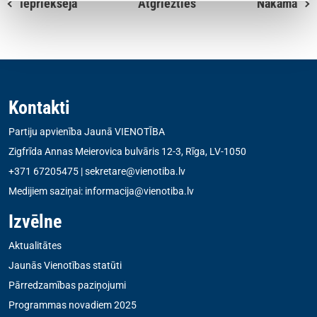
Iepriekšējā
Atgriezties
Nākamā
Kontakti
Partiju apvienība Jaunā VIENOTĪBA
Zigfrīda Annas Meierovica bulvāris 12-3, Rīga, LV-1050
+371 67205475
|
sekretare@vienotiba.lv
Medijiem saziņai:
informacija@vienotiba.lv
Izvēlne
Aktualitātes
Jaunās Vienotības statūti
Pārredzamības paziņojumi
Programmas novadiem 2025