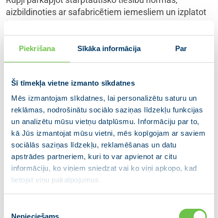
aizbildinoties ar safabricētiem iemesliem un izplatot
klaji nepatiesu informāciju, Krievija ar vardarbīgiem
līdzekļiem cenšas panākt Ukrainas politiskās vadības
un ārpolitiskā kursa maiņu.
Piekrišana
Sīkāka informācija
Par
Kategoriski nosodot Krievijas rīcību, Latvija mudina
starptautisko sabiedrību spert maksimāli spēcīgus
Šī tīmekļa vietne izmanto sīkdatnes
soļus Krievijas agresijas pārtraukšanai un palīdzības
Mēs izmantojam sīkdatnes, lai personalizētu saturu un
sniegšanai Ukrainai.
reklāmas, nodrošinātu sociālo saziņas līdzekļu funkcijas
un analizētu mūsu vietņu datplūsmu. Informāciju par to,
Aicinām starptautisko sabiedrību uz saliedētu rīcību,
kā Jūs izmantojat mūsu vietni, mēs kopīgojam ar saviem
ieviešot spēcīgas ekonomiskās sankcijas pret
sociālās saziņas līdzekļu, reklamēšanas un datu
Krievijas Federāciju un personām, kuras nes atbildību
apstrādes partneriem, kuri to var apvienot ar citu
par uzbrukuma Ukrainas valstiskumam īstenošanu.
informāciju, ko viņiem sniedzat vai ko viņi apkopo, kad
lietojat viņu pakalpojumus.
Krievijas agresīvā rīcība pret Ukrainu un tās bruņoto
spēku klātbūtnes palielināšana Baltkrievijā atstās
Piekrišanas
ilgstošu negatīvu ietekmi uz kopējo drošības situāciju
Nepieciešams