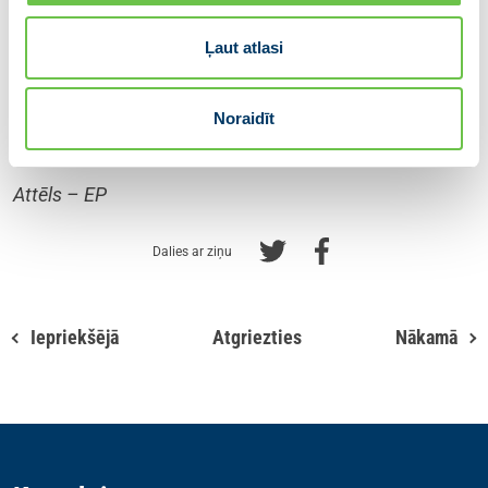
piešķiršanas procedūras, jo pārmērīgās prasības
sadārdzina un paildzina projektus.
Ļaut atlasi
Noraidīt
Inese Vaidere, Eiropas Parlamenta deputāte
Attēls – EP
Dalies ar ziņu
Iepriekšējā
Atgriezties
Nākamā