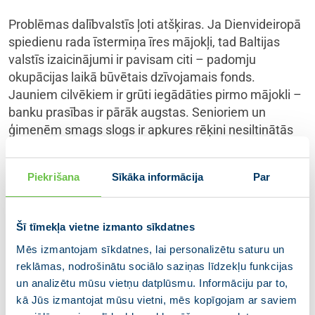
Problēmas dalībvalstīs ļoti atšķiras. Ja Dienvideiropā
spiedienu rada īstermiņa īres mājokļi, tad Baltijas
valstīs izaicinājumi ir pavisam citi – padomju
okupācijas laikā būvētais dzīvojamais fonds.
Jauniem cilvēkiem ir grūti iegādāties pirmo mājokli –
banku prasības ir pārāk augstas. Senioriem un
ģimenēm smags slogs ir apkures rēķini nesiltinātās
ēkās.
Piekrišana
Sīkāka informācija
Par
Plenārsēdes debatēs pirms balsojuma uzsvēru, ka
mājokļi ir dalībvalstu pārziņā, un vienots risinājums
visai Eiropai nedarbosies. Skaidrs, ka Eiropas
Šī tīmekļa vietne izmanto sīkdatnes
Savienība nevar pati būvēt mājas, bet tā var,
piemēram, atvieglot būvniecības prasības – galvenie
Mēs izmantojam sīkdatnes, lai personalizētu saturu un
darbības virzieni, uz ko aicinām Eiropas Komisiju un
reklāmas, nodrošinātu sociālo saziņas līdzekļu funkcijas
un analizētu mūsu vietņu datplūsmu. Informāciju par to,
dalībvalstis ir skaidri.
kā Jūs izmantojat mūsu vietni, mēs kopīgojam ar saviem