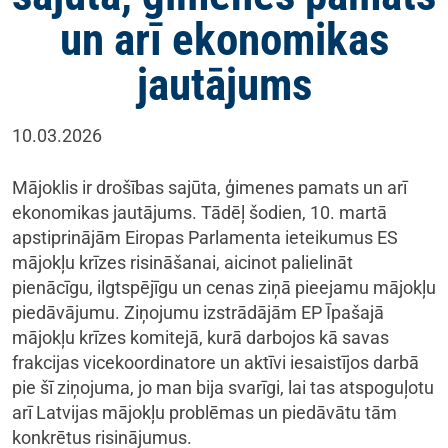
un arī ekonomikas
jautājums
10.03.2026
Mājoklis ir drošības sajūta, ģimenes pamats un arī
ekonomikas jautājums. Tādēļ šodien, 10. martā
apstiprinājām Eiropas Parlamenta ieteikumus ES
mājokļu krīzes risināšanai, aicinot palielināt
pienācīgu, ilgtspējīgu un cenas ziņā pieejamu mājokļu
piedāvājumu. Ziņojumu izstrādājām EP Īpašajā
mājokļu krīzes komitejā, kurā darbojos kā savas
frakcijas vicekoordinatore un aktīvi iesaistījos darbā
pie šī ziņojuma, jo man bija svarīgi, lai tas atspoguļotu
arī Latvijas mājokļu problēmas un piedāvātu tām
konkrētus risinājumus.