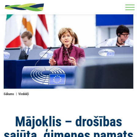
Skip to main content
Sākums
Viedokļi
Mājoklis – drošības
sajūta, ģimenes pamats