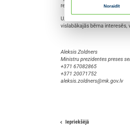
rezolūcijā.
Noraidīt
Uzdots arī uzlabot sabiedrības
vislabākajās bērna interesēs, 
Aleksis Zoldners
Ministru prezidentes preses se
+371 67082865
+371 20071752
aleksis.zoldners@mk.gov.lv
Iepriekšējā