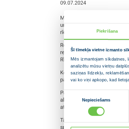
09.07.2024
Ministru prezidente Evika Siliņ
un narkomānijas ierobežošana
Piekrišana
rīcību narkotisko vielu atkarīb
Rezolūcija adresēta Veselības mi
Šī tīmekļa vietne izmanto sī
reģionālās attīstības ministrija
Mēs izmantojam sīkdatnes, la
Rīgas un Jūrmalas pašvaldība
analizētu mūsu vietņu datplū
Kopsēdes laikā iestādes izskat
saziņas līdzekļu, reklamēšana
pasākumus, lai novērstu atkarī
vai ko viņi apkopo, kad lieto
Pasākumi veicami prevencijas, 
Piekrišanas
algoritmu gadījumos, ja nepiln
Nepieciešams
izvēle
atkarību izraisošo vielu lietoš
Tāpat nepieciešams mazinātu na
specifiskus pasākumus, lai m