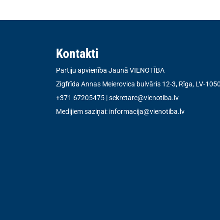
Kontakti
Partiju apvienība Jaunā VIENOTĪBA
Zigfrīda Annas Meierovica bulvāris 12-3, Rīga, LV-105
+371 67205475
|
sekretare@vienotiba.lv
Medijiem saziņai:
informacija@vienotiba.lv