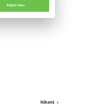
Atļaut visu
ākšanu atkarībā un kā rīkoties
Nākamā