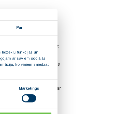
ā sasaukt Narkotiku kontroles
mes kopsēdi, lai piedāvātu
Par
an tās cēloņus.
iedās administrācijas un
Tāpat uzdots uz kopsēdi aicināt
 līdzekļu funkcijas un
pīgojam ar saviem sociālās
pumā, un izvērtēs nepieciešamos
ormāciju, ko viņiem sniedzat
anās risku jauniešu vidū.
osakot skaidru rīcības
titūciju redzeslokā saistībā ar
Mārketings
īgajiem, kā arī veikt
u problēmas, uzsvērts