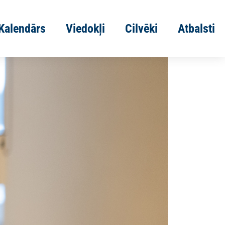
Kalendārs
Viedokļi
Cilvēki
Atbalsti