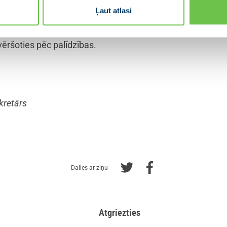
Ļaut atlasi
 informētību par to, kā identificēt bērnu vai jauniešu non
vēršoties pēc palīdzības.
kretārs
Dalies ar ziņu
Atgriezties