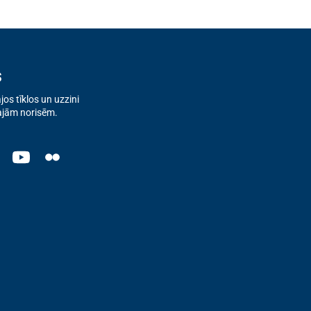
s
os tīklos un uzzini
ajām norisēm.