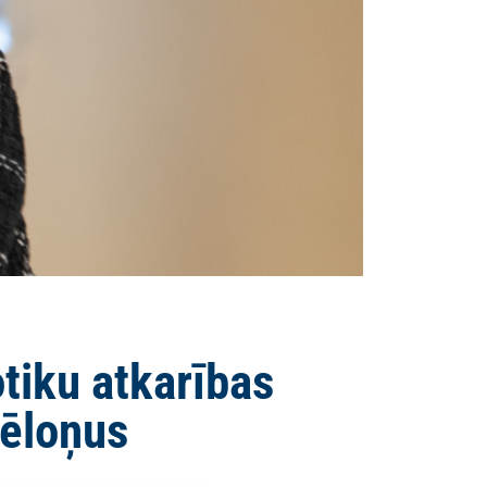
otiku atkarības
cēloņus