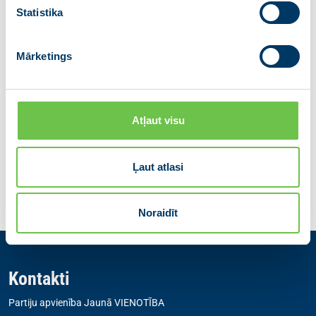
Informāciju sagatavoja:
Statistika
Iekšlietu ministrijas
Komunikācijas nodaļa
Mārketings
Tālr. +371 67219363
E-pasts:
kn@iem.gov.lv
Dalies ar ziņu
Atļaut visu
Ļaut atlasi
Iepriekšējā
Atgriezties
Nākamā
Noraidīt
Kontakti
Partiju apvienība Jaunā VIENOTĪBA