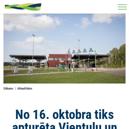
Skip to main content
Sākums
Aktualitātes
No 16. oktobra tiks
apturēta Vientuļu un