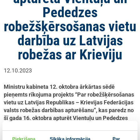
Pededzes
robežšķērsošanas vietu
darbība uz Latvijas
robežas ar Krieviju
12.10.2023
Ministru kabineta 12. oktobra ārkārtas sēdē
pieņemts rīkojuma projekts “Par robežšķērsošanas
vietu uz Latvijas Republikas – Krievijas Federācijas
valsts robežas darbības apturēšanu”, kas paredz no
šī gada 16. oktobra apturēt Vientuļu un Pededzes
robežšķērsošanas vietu darbību.
Piekrišana
Sīkāka informācija
Par
Rīkojums pieņemts saistībā ar Krievijas pieņemto