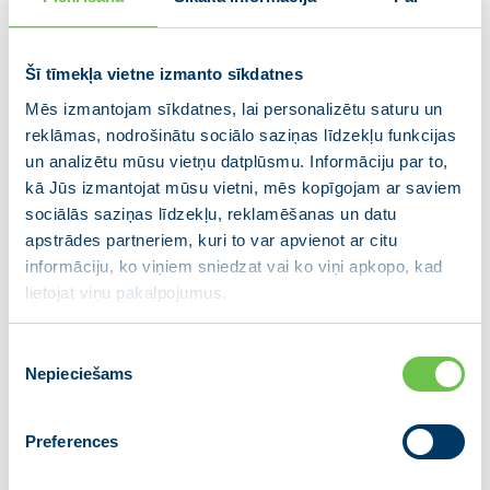
lēmumu no šī gada 16. oktobra Ukrainas pasu
turētājiem ļaut ieceļot Krievijā no trešajām valstīm
Šī tīmekļa vietne izmanto sīkdatnes
tikai divās robežšķērsošanas vietās – caur
Šeremetjevas starptautisko lidostu Maskavā, Krievijā
Mēs izmantojam sīkdatnes, lai personalizētu saturu un
un caur Vientuļu robežšķērsošanas vietu uz Latvijas
reklāmas, nodrošinātu sociālo saziņas līdzekļu funkcijas
un analizētu mūsu vietņu datplūsmu. Informāciju par to,
un Krievijas robežas.
kā Jūs izmantojat mūsu vietni, mēs kopīgojam ar saviem
Šāds Krievijas lēmums ir ne tikai mēģinājums šķelt
sociālās saziņas līdzekļu, reklamēšanas un datu
Eiropas Savienību un radīt spriedzi tās pierobežā, bet
apstrādes partneriem, kuri to var apvienot ar citu
arī radīt apstākļus uz Latvijas–Krievijas robežas, kas
informāciju, ko viņiem sniedzat vai ko viņi apkopo, kad
lietojat viņu pakalpojumus.
var būtiski ietekmēt sabiedrisko kārtību un radīt
valsts drošības apdraudējumu. Tādējādi, lai
nepieļautu iespējamu sabiedriskās kārtības, kā arī
Piekrišanas
Nepieciešams
valsts drošības apdraudējumu un izvairītos no radītās
izvēle
situācijas iespējamām nelabvēlīgām sekām,
nepieciešams apturēt Latvijas – Krievijas
Preferences
robežšķērsošanas vietu darbību.