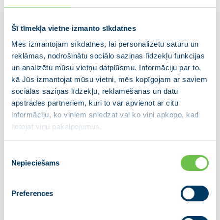
kvalitātes kontroles pārbaudi zvērinātu revidentu
komercsabiedrībā. Atbilstoši pašvaldības pārstāvju
sniegtajai informācijai, pašvaldībai ir ilglaicīga
Šī tīmekļa vietne izmanto sīkdatnes
sadarbība ar SIA “Auditorfirma Šķibele un partneri”.
Mēs izmantojam sīkdatnes, lai personalizētu saturu un
reklāmas, nodrošinātu sociālo saziņas līdzekļu funkcijas
Tāpat FM informēs valdību par ārkārtējo finanšu
un analizētu mūsu vietņu datplūsmu. Informāciju par to,
situāciju pašvaldībā un konstatētajiem pārkāpumiem
kā Jūs izmantojat mūsu vietni, mēs kopīgojam ar saviem
budžeta plānošanā. Vienlaikus, izprotot situācijas
sociālās saziņas līdzekļu, reklamēšanas un datu
nopietnību, no kuras nevar ciest pašvaldībā
apstrādes partneriem, kuri to var apvienot ar citu
strādājošie un Rēzeknes valstspilsētas iedzīvotāji,
informāciju, ko viņiem sniedzat vai ko viņi apkopo, kad
tiks piedāvāti risinājumi iespējamajām darbībām
lietojat viņu pakalpojumus.
finanšu situācijas normalizēšanai. Vienlaikus ir
būtisks Valsts kontroles veiktās revīzijas rezultāts,
Piekrišanas
kas ļaus labāk apzināt patieso finanšu situāciju
Nepieciešams
izvēle
Rēzeknes pašvaldībā.
Preferences
Ja pašvaldība nav gatava konstruktīvi sadarboties un
veikt pasākumus finanšu situācijas uzlabošanai,