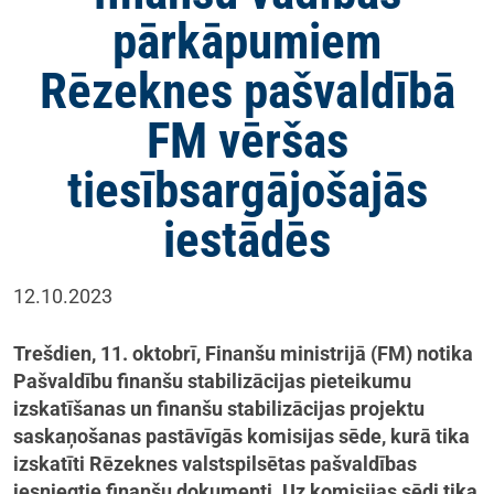
pārkāpumiem
Rēzeknes pašvaldībā
FM vēršas
tiesībsargājošajās
iestādēs
12.10.2023
Trešdien, 11. oktobrī, Finanšu ministrijā (FM) notika
Pašvaldību finanšu stabilizācijas pieteikumu
izskatīšanas un finanšu stabilizācijas projektu
saskaņošanas pastāvīgās komisijas sēde, kurā tika
izskatīti Rēzeknes valstspilsētas pašvaldības
iesniegtie finanšu dokumenti. Uz komisijas sēdi tika