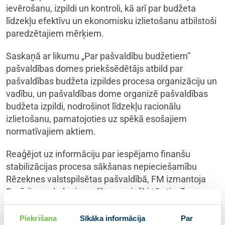
ievērošanu, izpildi un kontroli, kā arī par budžeta
līdzekļu efektīvu un ekonomisku izlietošanu atbilstoši
paredzētajiem mērķiem.
Saskaņā ar likumu „Par pašvaldību budžetiem”
pašvaldības domes priekšsēdētājs atbild par
pašvaldības budžeta izpildes procesa organizāciju un
vadību, un pašvaldības dome organizē pašvaldības
budžeta izpildi, nodrošinot līdzekļu racionālu
izlietošanu, pamatojoties uz spēkā esošajiem
normatīvajiem aktiem.
Reaģējot uz informāciju par iespējamo finanšu
stabilizācijas procesa sākšanas nepieciešamību
Rēzeknes valstspilsētas pašvaldībā, FM izmantoja
Revīzijas pakalpojuma likuma piešķirtās tiesības,
vēršoties Latvijas Zvērinātu revidentu asociācijā ar
lūgumu izvērtēt nepieciešamību veikt ārkārtas
Piekrišana
Sīkāka informācija
Par