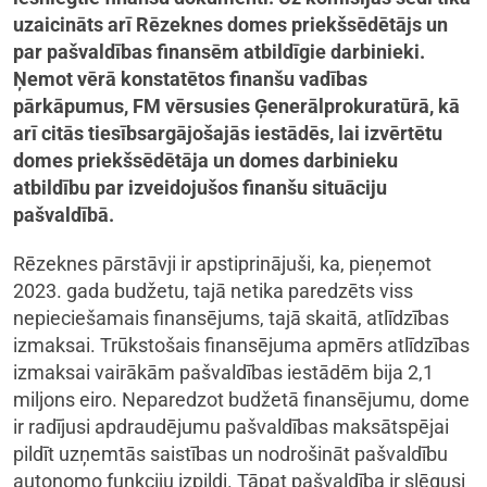
uzaicināts arī Rēzeknes domes priekšsēdētājs un
par pašvaldības finansēm atbildīgie darbinieki.
Ņemot vērā konstatētos finanšu vadības
pārkāpumus, FM vērsusies Ģenerālprokuratūrā, kā
arī citās tiesībsargājošajās iestādēs, lai izvērtētu
domes priekšsēdētāja un domes darbinieku
atbildību par izveidojušos finanšu situāciju
pašvaldībā.
Rēzeknes pārstāvji ir apstiprinājuši, ka, pieņemot
2023. gada budžetu, tajā netika paredzēts viss
nepieciešamais finansējums, tajā skaitā, atlīdzības
izmaksai. Trūkstošais finansējuma apmērs atlīdzības
izmaksai vairākām pašvaldības iestādēm bija 2,1
miljons eiro. Neparedzot budžetā finansējumu, dome
ir radījusi apdraudējumu pašvaldības maksātspējai
pildīt uzņemtās saistības un nodrošināt pašvaldību
autonomo funkciju izpildi. Tāpat pašvaldība ir slēgusi