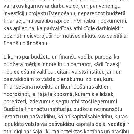
vairākus līgumus ar darbu veicējiem par vērienīgu
investīciju projektu īstenošanu, neparedzot budžetā
finansējumu saistību izpildei. FM rīcībā ir dokumenti,
kas apliecina, ka pašvaldības atbildīgie darbinieki ir
apzināti neievērojuši normatīvos aktus, kas saistīti ar
finanšu plānošanu.
Likums par budžetu un finanšu vadību paredz, ka
budžeta mērķis ir noteikt un pamatot, kādi līdzekļi
nepieciešami valdībai, citām valsts institūcijām un
pašvaldībām to valsts pienākumu izpildei, kuru
finansēšana noteikta ar likumdošanas aktiem,
nodrošinot, lai tajā laikposmā, kuram šie līdzekļi
paredzēti, izdevumus segtu atbilstoši ieņēmumi.
Budžeta finansētu institūciju, budžeta nefinansētu
iestāžu un pašvaldību, kā arī kapitālsabiedrību, kurās
ieguldīta valsts vai pašvaldību kapitāla daļa, vadītāji ir
atbildīgi par šajā likumā noteiktās kārtības un prasību