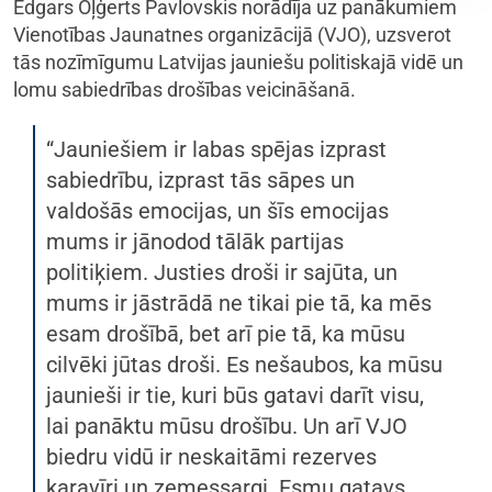
Edgars Oļģerts Pavlovskis norādīja uz panākumiem
Vienotības Jaunatnes organizācijā (VJO), uzsverot
tās nozīmīgumu Latvijas jauniešu politiskajā vidē un
lomu sabiedrības drošības veicināšanā.
“Jauniešiem ir labas spējas izprast
sabiedrību, izprast tās sāpes un
valdošās emocijas, un šīs emocijas
mums ir jānodod tālāk partijas
politiķiem. Justies droši ir sajūta, un
mums ir jāstrādā ne tikai pie tā, ka mēs
esam drošībā, bet arī pie tā, ka mūsu
cilvēki jūtas droši. Es nešaubos, ka mūsu
jaunieši ir tie, kuri būs gatavi darīt visu,
lai panāktu mūsu drošību. Un arī VJO
biedru vidū ir neskaitāmi rezerves
karavīri un zemessargi. Esmu gatavs