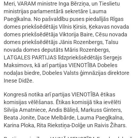
Meri, VARAM ministre Inga Bērziņa, un Tieslietu
ministrijas parlamentārā sekretāre Lauma
Paegļkalna. No pašvaldību puses piedalījās Rīgas
domes priekšsēdētājs Vilnis Ķirsis, Ķekavas novada
domes priekšsēdētāja Viktorija Baire, Cēsu novada
domes priekšsēdētājs Jānis Rozenbergs, Talsu
novada domes deputāts Māris Rozenbergs,
LATGALES PARTIJAS līdzpriekšsēdētājs Sergejs
Maksimovs, kā arī partijas VIENOTĪBA Dobeles
nodaļas biedre, Dobeles Valsts ģimnāzijas direktore
Inese Didže.
Kongresā notika arī partijas VIENOTĪBA ētikas
komisijas vēlēšanas. Ētikas komisijā tika ievēlēti
Silvija Amatniece, Andis Bāliņš, Markuss Ginters,
Beata Jonite, Dace Melbārde, Lauma Paegļkalna,
Karina Ploka, Rita Riekstiņa-Dolģe un Raivis Žihars.