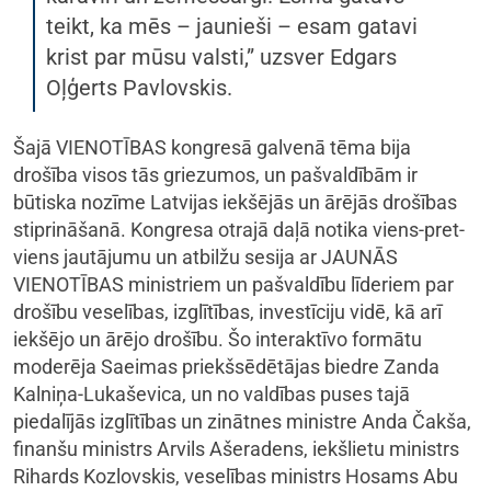
teikt, ka mēs – jaunieši – esam gatavi
krist par mūsu valsti,” uzsver Edgars
Oļģerts Pavlovskis.
Šajā VIENOTĪBAS kongresā galvenā tēma bija
drošība visos tās griezumos, un pašvaldībām ir
būtiska nozīme Latvijas iekšējās un ārējās drošības
stiprināšanā. Kongresa otrajā daļā notika viens-pret-
viens jautājumu un atbilžu sesija ar JAUNĀS
VIENOTĪBAS ministriem un pašvaldību līderiem par
drošību veselības, izglītības, investīciju vidē, kā arī
iekšējo un ārējo drošību. Šo interaktīvo formātu
moderēja Saeimas priekšsēdētājas biedre Zanda
Kalniņa-Lukaševica, un no valdības puses tajā
piedalījās izglītības un zinātnes ministre Anda Čakša,
finanšu ministrs Arvils Ašeradens, iekšlietu ministrs
Rihards Kozlovskis, veselības ministrs Hosams Abu