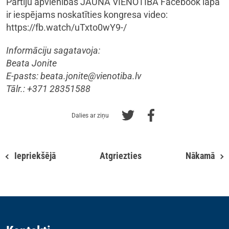
Partiju apvienības JAUNĀ VIENOTĪBA Facebook lapā
ir iespējams noskatīties kongresa video:
https://fb.watch/uTxto0wY9-/
Informāciju sagatavoja:
Beata Jonite
E-pasts:
beata.jonite@vienotiba.lv
Tālr.: +371 28351588
Dalies ar ziņu
Iepriekšējā
Atgriezties
Nākamā