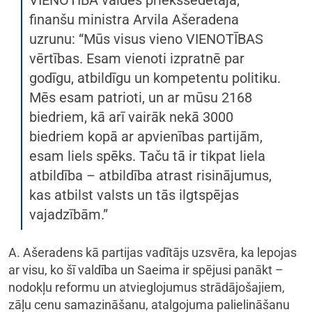
VIENOTĪBA valdes priekšsēdētāja,
finanšu ministra Arvila Ašeradena
uzrunu: “Mūs visus vieno VIENOTĪBAS
vērtības. Esam vienoti izpratnē par
godīgu, atbildīgu un kompetentu politiku.
Mēs esam patrioti, un ar mūsu 2168
biedriem, kā arī vairāk nekā 3000
biedriem kopā ar apvienības partijām,
esam liels spēks. Taču tā ir tikpat liela
atbildība – atbildība atrast risinājumus,
kas atbilst valsts un tās ilgtspējas
vajadzībām.”
A. Ašeradens kā partijas vadītājs uzsvēra, ka lepojas
ar visu, ko šī valdība un Saeima ir spējusi panākt –
nodokļu reformu un atvieglojumus strādājošajiem,
zāļu cenu samazināšanu, atalgojuma palielināšanu