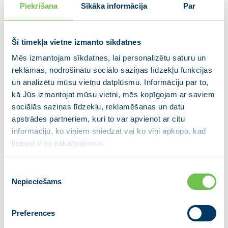
maksājumus 800 miljonu eiro apmērā,
Piekrišana
Sīkāka informācija
Par
un Finanšu ministrija strādā pie tā, lai
līdz gada beigām tiktu iesniegts
Šī tīmekļa vietne izmanto sīkdatnes
nākamais maksājuma pieprasījums.
Mēs izmantojam sīkdatnes, lai personalizētu saturu un
Vienlaikus ir svarīgi paātrināt darbu pie
reklāmas, nodrošinātu sociālo saziņas līdzekļu funkcijas
ES strukturālo un kohēzijas fondu
un analizētu mūsu vietņu datplūsmu. Informāciju par to,
apguves,” pauž Valdis Dombrovskis.
kā Jūs izmantojat mūsu vietni, mēs kopīgojam ar saviem
sociālās saziņas līdzekļu, reklamēšanas un datu
Partijas VIENOTĪBA valdes loceklis, partiju apvienības
apstrādes partneriem, kuri to var apvienot ar citu
JAUNĀ VIENOTĪBA Saeimas frakcijas vadītājs
informāciju, ko viņiem sniedzat vai ko viņi apkopo, kad
Edmunds Jurēvics uzsvēra, ka Latvija ir un būs
lietojat viņu pakalpojumus.
izdevusies valsts, un mūsu vērtības ir skaidras. Mēs
cīnāmies par latviešu valodu un lai tā tiktu lietota
Piekrišanas
visās dzīves sfērās. Mūsu pārliecība ir, ka dalība ES
Nepieciešams
izvēle
nav tikai ekonomisko interešu jautājums, bet atbilst
arī mūsu vērtībām, un NATO ir mūsu drošības
Preferences
stūrakmens.