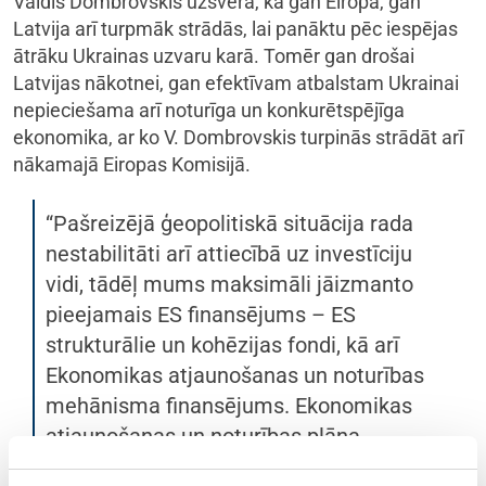
Valdis Dombrovskis uzsvēra, ka gan Eiropa, gan
Latvija arī turpmāk strādās, lai panāktu pēc iespējas
ātrāku Ukrainas uzvaru karā. Tomēr gan drošai
Latvijas nākotnei, gan efektīvam atbalstam Ukrainai
nepieciešama arī noturīga un konkurētspējīga
ekonomika, ar ko V. Dombrovskis turpinās strādāt arī
nākamajā Eiropas Komisijā.
“Pašreizējā ģeopolitiskā situācija rada
nestabilitāti arī attiecībā uz investīciju
vidi, tādēļ mums maksimāli jāizmanto
pieejamais ES finansējums – ES
strukturālie un kohēzijas fondi, kā arī
Ekonomikas atjaunošanas un noturības
mehānisma finansējums. Ekonomikas
atjaunošanas un noturības plāna
ietvaros Latvija jau ir saņēmusi divus