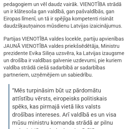
pedagogiem un vēl daudz vairāk. VIENOTĪBA strādā
un ir klātesoša gan valdībā, gan pašvaldībās, gan
Eiropas līmenī, un tā ir spējīga kompetenti risināt
daudzšķautņainos mūsdienu Latvijas izaicinājumus.
Partijas VIENOTĪBA valdes locekle, partiju apvienības
JAUNĀ VIENOTĪBA valdes priekšsēdētāja, Ministru
prezidente Evika Siliņa uzsvēra, ka Latvijas izaugsme
un drošība ir valdības galvenie uzdevumi, pie kuriem
valdība strādā ciešā sadarbībā ar sadarbības
partneriem, uzņēmējiem un sabiedrību.
“Mēs turpināsim būt uz pārdomātu
attīstību vērsts, eiropeisks politiskais
spēks, kas pirmajā vietā liks valsts
drošības intereses. Arī valdībā es un visa
mūsu ministru komanda strādā ar pilnu