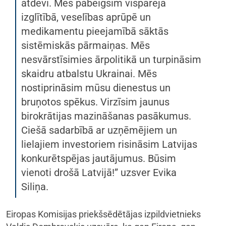
atdevi. Mēs pabeigsim vispārējā
izglītībā, veselības aprūpē un
medikamentu pieejamībā sāktās
sistēmiskās pārmaiņas. Mēs
nesvārstīsimies ārpolitikā un turpināsim
skaidru atbalstu Ukrainai. Mēs
nostiprināsim mūsu dienestus un
bruņotos spēkus. Virzīsim jaunus
birokrātijas mazināšanas pasākumus.
Ciešā sadarbībā ar uzņēmējiem un
lielajiem investoriem risināsim Latvijas
konkurētspējas jautājumus. Būsim
vienoti drošā Latvijā!” uzsver Evika
Siliņa.
Eiropas Komisijas priekšsēdētājas izpildvietnieks