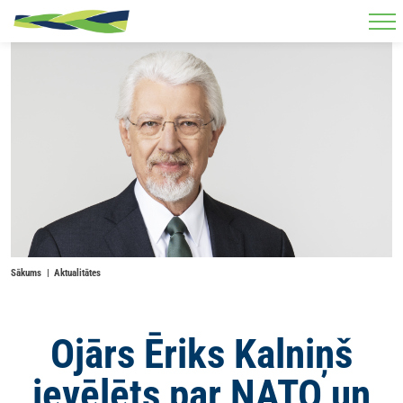
Skip to main content
Sākums
Aktualitātes
Ojārs Ēriks Kalniņš
ievēlēts par NATO un