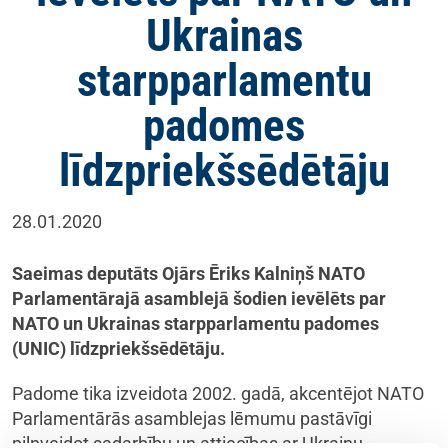
Ukrainas
starpparlamentu
padomes
līdzpriekšsēdētāju
28.01.2020
Saeimas deputāts Ojārs Ēriks Kalniņš NATO
Parlamentārajā asamblejā šodien ievēlēts par
NATO un Ukrainas starpparlamentu padomes
(UNIC) līdzpriekšsēdētāju.
Padome tika izveidota 2002. gadā, akcentējot NATO
Parlamentārās asamblejas lēmumu pastāvīgi
pilnveidot sadarbību un attiecības ar Ukrainu.