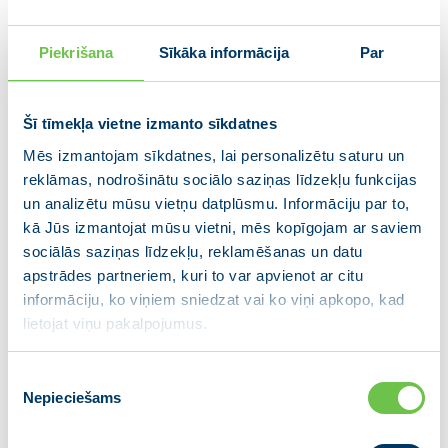
Ojārs Ēriks Kalniņš, 13. Saeimas
Piekrišana
Sīkāka informācija
Par
deputāts
: “
Esmu pateicīgs kolēģiem par uzticēto
pienākumu un atbildību. Drošas un demokrātiskas
Šī tīmekļa vietne izmanto sīkdatnes
Eiropas interesēs ir pastāvīga un arvien dziļāka
Mēs izmantojam sīkdatnes, lai personalizētu saturu un
Ukrainas eiroatlantiskā integrācija, kam jāiet kopsolī ar
reklāmas, nodrošinātu sociālo saziņas līdzekļu funkcijas
reformām, kas veido Ukrainu par tiesisku un eiropeisku
un analizētu mūsu vietņu datplūsmu. Informāciju par to,
.”
valsti
kā Jūs izmantojat mūsu vietni, mēs kopīgojam ar saviem
sociālās saziņas līdzekļu, reklamēšanas un datu
Ojārs Ēriks Kalniņš ir diplomāts un politiķis, bijušais
apstrādes partneriem, kuri to var apvienot ar citu
Latvijas vēstnieks ASV un Saeimas Ārlietu komisijas
informāciju, ko viņiem sniedzat vai ko viņi apkopo, kad
vadītājs, 13. Saeimā ir JAUNĀS VIENOTĪBAS frakcijas
lietojat viņu pakalpojumus.
biedrs.
Piekrišanas
JAUNĀ VIENOTĪBA ir partiju apvienība, ko veido
Nepieciešams
izvēle
sešas partijas – “VIENOTĪBA”, “Kuldīgas novadam”,
“Tukuma pilsētai un novadam”, “Valmierai un