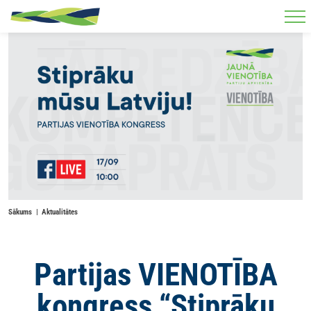
Skip to main content
Sākums
Aktualitātes
Partijas VIENOTĪBA
kongress “Stiprāku