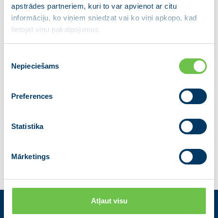
apstrādes partneriem, kuri to var apvienot ar citu
informāciju, ko viņiem sniedzat vai ko viņi apkopo, kad
lietojat viņu pakalpojumus.
Piekrišanas
Nepieciešams
izvēle
Preferences
Dalies ar ziņu
Statistika
Iepriekšējā
Atgriezties
Nākamā
Mārketings
Atļaut visu