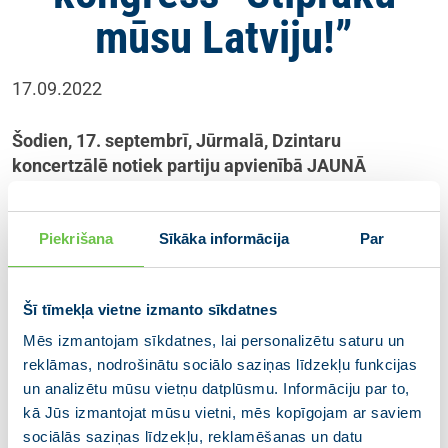
mūsu Latviju!”
17.09.2022
Šodien, 17. septembrī, Jūrmalā, Dzintaru
koncertzālē notiek partiju apvienībā JAUNĀ
VIENOTĪBA ietilpstošās partijas VIENOTĪBA
kongress “Stiprāku mūsu Latviju!”. Delegātus ar
Piekrišana
Sīkāka informācija
Par
ziņojumiem uzrunā Ministru prezidents, partiju
apvienības JAUNĀ VIENOTĪBA valdes
priekšsēdētājs Krišjānis Kariņš un partijas
Šī tīmekļa vietne izmanto sīkdatnes
VIENOTĪBA valdes priekšsēdētājs Arvils Ašeradens.
Seko līdzi kongresa tiešraidei!
Mēs izmantojam sīkdatnes, lai personalizētu saturu un
reklāmas, nodrošinātu sociālo saziņas līdzekļu funkcijas
un analizētu mūsu vietņu datplūsmu. Informāciju par to,
kā Jūs izmantojat mūsu vietni, mēs kopīgojam ar saviem
sociālās saziņas līdzekļu, reklamēšanas un datu