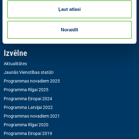
Kontakti
Ļaut atlasi
Partiju apvienība Jaunā VIENOTĪBA
Zigfrīda Annas Meierovica bulvāris 12-3, Rīga, LV-1050
Noraidīt
+371 67205475
|
sekretare@vienotiba.lv
Medijiem saziņai:
informacija@vienotiba.lv
Izvēlne
Aktualitātes
Jaunās Vienotības statūti
Programmas novadiem 2025
Programma Rīgai 2025
Programma Eiropai 2024
Programma Latvijai 2022
Programmas novadiem 2021
Programma Rīgai 2020
Programma Eiropai 2019