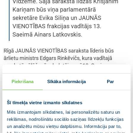
Vidzemē. Šajā sarakstā līdzās Krišjānim
Kariņam būs viņa parlamentārā
sekretāre Evika Siliņa un JAUNĀS
VIENOTĪBAS frakcijas vadītājs 13.
Saeimā Ainars Latkovskis.
Rīgā JAUNĀS VIENOTĪBAS saraksta līderis būs
ārlietu ministrs Edgars Rinkēvičs, kura vadītajā
sarakstā vēlēšanām balotējas arī 13. Saeimas
priekšsēdētājas biedre Inese Lībiņa-Egnere, ārlietu
ministrijas parlamentārā sekretāre Zanda Kalniņa-
Piekrišana
Sīkāka informācija
Par
Lukaševica.
Partijas VIENOTĪBA valdes priekšsēdētājs Arvils
Šī tīmekļa vietne izmanto sīkdatnes
Ašeradens būs apvienības vēlēšanu saraksta
Mēs izmantojam sīkdatnes, lai personalizētu saturu un
priekšgalā Kurzemes vēlēšanu apgabalā. Šajā
reklāmas, nodrošinātu sociālo saziņas līdzekļu funkcijas
apgabalā 14. Saeimas vēlēšanām balotēsies
un analizētu mūsu vietņu datplūsmu. Informāciju par to,
Kuldīgas novada domes priekšsēdētāja Inga Bērziņa.