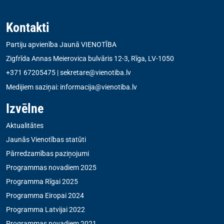
Kontakti
Partiju apvienība Jaunā VIENOTĪBA
Zigfrīda Annas Meierovica bulvāris 12-3, Rīga, LV-1050
+371 67205475
|
sekretare@vienotiba.lv
Medijiem saziņai:
informacija@vienotiba.lv
Izvēlne
Aktualitātes
Jaunās Vienotības statūti
Pārredzamības paziņojumi
Programmas novadiem 2025
Programma Rīgai 2025
Programma Eiropai 2024
Programma Latvijai 2022
Programmas novadiem 2021