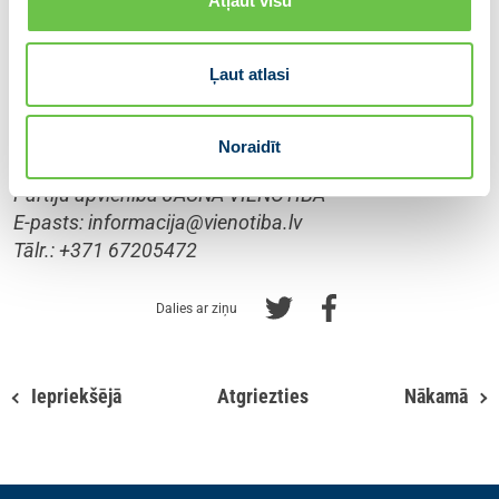
Atļaut visu
sešas partijas – “VIENOTĪBA”, “Kuldīgas novadam”,
“Tukuma pilsētai un novadam”, “Valmierai un
Vidzemei”, “Jēkabpils reģionālā partija” un “Latgales
Ļaut atlasi
partija”. Partiju apvienības valdes priekšsēdētājs ir
Ministru prezidents Krišjānis Kariņš.
Noraidīt
Papildus informācijai:
Partiju apvienība JAUNĀ VIENOTĪBA
E-pasts:
informacija@vienotiba.lv
Tālr.: +371 67205472
Dalies ar ziņu
Iepriekšējā
Atgriezties
Nākamā