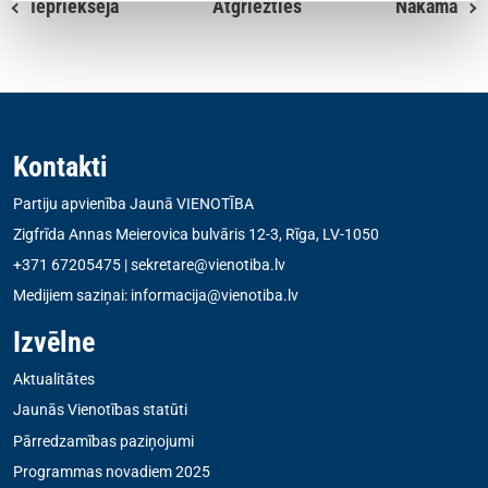
Iepriekšējā
Atgriezties
Nākamā
Kontakti
Partiju apvienība Jaunā VIENOTĪBA
Zigfrīda Annas Meierovica bulvāris 12-3, Rīga, LV-1050
+371 67205475
|
sekretare@vienotiba.lv
Medijiem saziņai:
informacija@vienotiba.lv
Izvēlne
Aktualitātes
Jaunās Vienotības statūti
Pārredzamības paziņojumi
Programmas novadiem 2025