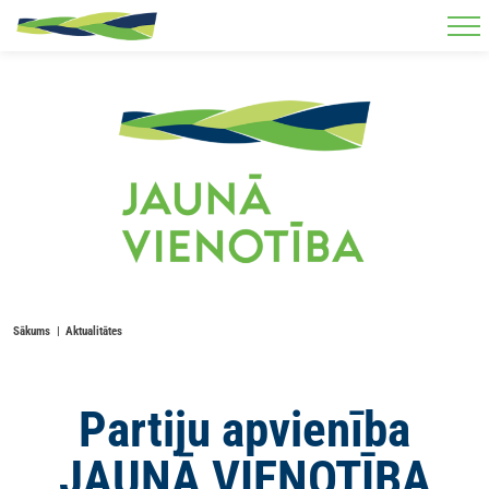
Skip to main content
Sākums
Aktualitātes
Partiju apvienība
JAUNĀ VIENOTĪBA