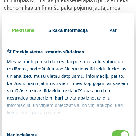
un Eiropas Komisijas priekšsēdētājas izpildvietnieks
ekonomikas un finanšu pakalpojumu jautājumos
Valdis Dombrovskis.
Ar partiju apvienības JAUNĀ VIENOTĪBA programmu
Piekrišana
Sīkāka informācija
Par
Rīgas izaugsmei un pašvaldības deputāta amata
kandidātu komandu klātesošos iepazīstinās Rīgas
mēra amata kandidāts, partijas VIENOTĪBA Rīgas
Šī tīmekļa vietne izmanto sīkdatnes
nodaļas vadītājs Vilnis Ķirsis.
Mēs izmantojam sīkdatnes, lai personalizētu saturu un
reklāmas, nodrošinātu sociālo saziņas līdzekļu funkcijas
Mediju ievērībai!
un analizētu mūsu vietņu datplūsmu. Informāciju par to,
kā Jūs izmantojat mūsu vietni, mēs kopīgojam ar saviem
JAUNĀS VIENOTĪBAS sanāksme notiks 7. martā, pl.
sociālās saziņas līdzekļu, reklamēšanas un datu
10:00 – 12:00, Latvijas Nacionālās bibliotēkas kores
apstrādes partneriem, kuri to var apvienot ar citu
stāva zālē (11. stāvā). Ņemot vērā, ka ir
informāciju, ko viņiem sniedzat vai ko viņi apkopo, kad
nepieciešams pieteikt ieejas kartes, lūdzam mediju
lietojat viņu pakalpojumus.
pārstāvjus iepriekš reģistrēt savu dalību, sūtot
informāciju e-pastā
informacija@vienotiba.lv
vai
Piekrišanas
zvanot pa tālruni +371 67205472.
Nepieciešams