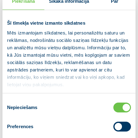
Piekrišana
Sīkāka informācija
Par
tuvākajos gados ir uzrunāt tieši jaunus,
sabiedriski aktīvus cilvēkus iesaistīties
partijā.”
Šī tīmekļa vietne izmanto sīkdatnes
Mēs izmantojam sīkdatnes, lai personalizētu saturu un
reklāmas, nodrošinātu sociālo saziņas līdzekļu funkcijas
Hosams Abu Meri, partijas VIENOTĪBA
un analizētu mūsu vietņu datplūsmu. Informāciju par to,
domes priekšsēdētājs
: “Esmu komandas
kā Jūs izmantojat mūsu vietni, mēs kopīgojam ar saviem
cilvēks un mana pārliecība ir, ka tikai
sociālās saziņas līdzekļu, reklamēšanas un datu
esot kopā varam būt stipri un jaudīgi.
apstrādes partneriem, kuri to var apvienot ar citu
Partijas dome ir mūsu politisko ideju
informāciju, ko viņiem sniedzat vai ko viņi apkopo, kad
kalve un es strādāšu tā, lai katrs biedrs
lietojat viņu pakalpojumus.
justos vajadzīgs un patiešām piederīgs
VIENOTĪBAI. Domes vadītāja amatā
Piekrišanas
Nepieciešams
izvēle
apņemos stiprināt partiju un strādāt, lai
dome būtu tribīne visiem biedriem.”
Preferences
Kongresā tika pārvēlēta partijas VIENOTĪBA valde,