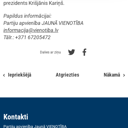
prezidents Krišjānis Kariņš.
Papildus informācijai:
Partiju apvienība JAUNĀ VIENOTĪBA
informacija@vienotiba.lv
Tālr.: +371 67205472
Dalies ar ziņu
Iepriekšējā
Atgriezties
Nākamā
Kontakti
Partiju apvienība Jaunā VIENOTĪBA