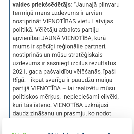
valdes priekšsēdētājs
: “Jaunajā pilnvaru
termiņā mans uzdevums ir arvien
nostiprināt VIENOTĪBAS vietu Latvijas
politikā. Vēlētāju atbalsts partiju
apvienībai JAUNĀ VIENOTĪBA, kurā
mums ir spēcīgi reģionālie partneri,
nostiprinās un mūsu stratēģiskais
uzdevums ir sasniegt izcilus rezultātus
2021. gada pašvaldību vēlēšanās, īpaši
Rīgā. Tikpat svarīga ir paaudžu maiņa
partijā VIENOTĪBA – lai realizētu mūsu
politiskos mērķus, nepieciešami cilvēki,
kuri tās īsteno. VIENOTĪBA uzkrājusi
daudz zināšanu un prasmju, ko nodot
nākotnes Latvijas veidotājiem. Tāpēc
viens no svarīgākajiem uzdevumiem