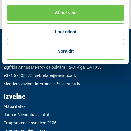
Iepriekšējā
Atgriezties
Nākamā
Atļaut visu
Ļaut atlasi
Kontakti
Noraidīt
Partiju apvienība Jaunā VIENOTĪBA
Zigfrīda Annas Meierovica bulvāris 12-3, Rīga, LV-1050
+371 67205475
|
sekretare@vienotiba.lv
Medijiem saziņai:
informacija@vienotiba.lv
Izvēlne
Aktualitātes
Jaunās Vienotības statūti
Programmas novadiem 2025
Programma Rīgai 2025