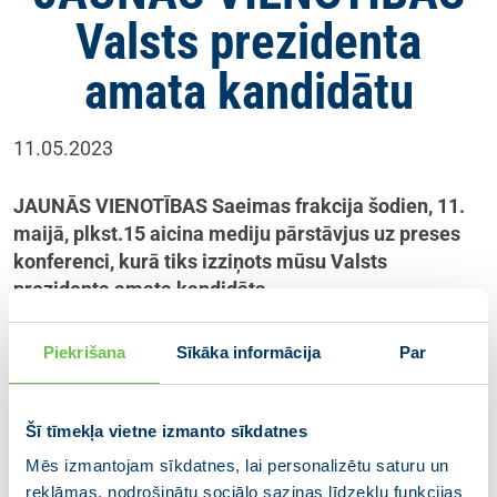
Valsts prezidenta
amata kandidātu
11.05.2023
JAUNĀS VIENOTĪBAS Saeimas frakcija šodien, 11.
maijā, plkst.15 aicina mediju pārstāvjus uz preses
konferenci, kurā tiks izziņots mūsu Valsts
prezidenta amata kandidāts.
Preses konference notiks JAUNĀS VIENOTĪBAS
Piekrišana
Sīkāka informācija
Par
Saeimas frakcijas telpās, Rīgā, Jēkaba ielā 16.
————–
Šī tīmekļa vietne izmanto sīkdatnes
JAUNĀ VIENOTĪBA ir partiju apvienība, ko veido
Mēs izmantojam sīkdatnes, lai personalizētu saturu un
reklāmas, nodrošinātu sociālo saziņas līdzekļu funkcijas
piecas partijas – “VIENOTĪBA”, “Kuldīgas novadam”,