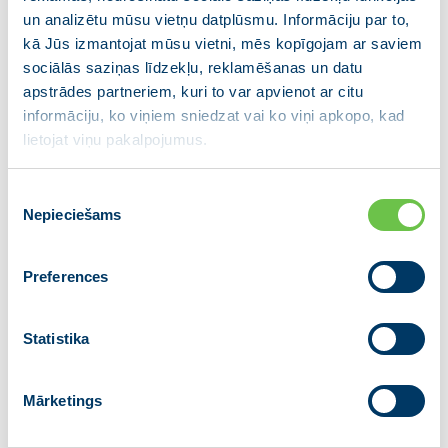
un analizētu mūsu vietņu datplūsmu. Informāciju par to,
“Tukuma pilsētai un novadam”, “Valmierai un
kā Jūs izmantojat mūsu vietni, mēs kopīgojam ar saviem
Vidzemei”, “Jēkabpils reģionālā partija” , savukārt ar
sociālās saziņas līdzekļu, reklamēšanas un datu
“Latgales partiju” apvienībai ir ilgstoša sadarbība kā
apstrādes partneriem, kuri to var apvienot ar citu
pašvaldību, tā Saeimas darbā. Partiju apvienības
informāciju, ko viņiem sniedzat vai ko viņi apkopo, kad
valdes priekšsēdētājs ir Ministru prezidents Krišjānis
lietojat viņu pakalpojumus.
Kariņš.
Piekrišanas
Nepieciešams
izvēle
Papildu informācijai:
Silvija Reinberga
Preferences
partiju apvienības JAUNĀ VIENOTĪBA preses sekretāre
E-pasts:
silvija.reinberga@vienotiba.lv
Tālr.: +371 25962348
Statistika
Dalies ar ziņu
Mārketings