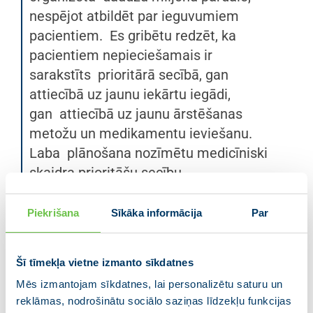
nespējot atbildēt par ieguvumiem
pacientiem. Es gribētu redzēt, ka
pacientiem nepieciešamais ir
sarakstīts prioritārā secībā, gan
attiecībā uz jaunu iekārtu iegādi,
gan attiecībā uz jaunu ārstēšanas
metožu un medikamentu ieviešanu.
Laba plānošana nozīmētu medicīniski
skaidra prioritāšu secību
dažādām pacientu grupām. Tieši šo
jautājumu es uzdevu sēdes laikā un
Piekrišana
Sīkāka informācija
Par
nesaņēmu nekādu jēgpilnu un skaidru
atbildi. Ir jāsecina, ka
Šī tīmekļa vietne izmanto sīkdatnes
Veselības ministrijai šobrīd nav nekādu
Mēs izmantojam sīkdatnes, lai personalizētu saturu un
medicīniski pamatojamu
reklāmas, nodrošinātu sociālo saziņas līdzekļu funkcijas
prioritāšu, saskaņā ar kurām pārdalīt