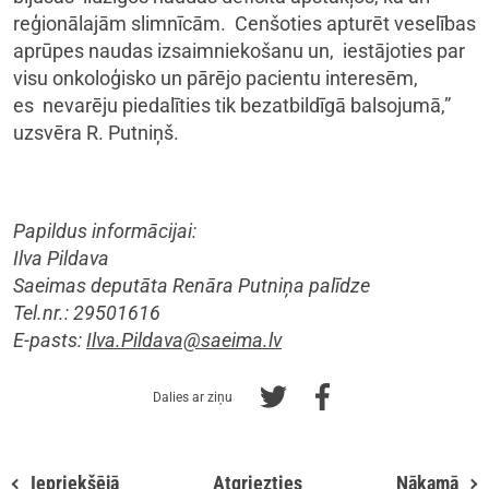
reģionālajām slimnīcām. Cenšoties apturēt veselības
aprūpes naudas izsaimniekošanu un, iestājoties par
visu onkoloģisko un pārējo pacientu interesēm,
es nevarēju piedalīties tik bezatbildīgā balsojumā,”
uzsvēra R. Putniņš.
Papildus informācijai:
Ilva Pildava
Saeimas deputāta Renāra Putniņa palīdze
Tel.nr.: 29501616
E-pasts:
Ilva.Pildava@saeima.lv
Dalies ar ziņu
Iepriekšējā
Atgriezties
Nākamā