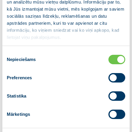
un analizētu mūsu vietņu datplūsmu. Informāciju par to,
līdzekļus, lai uzlabotu noteiktu
kā Jūs izmantojat mūsu vietni, mēs kopīgojam ar saviem
pacientu grupu ārstēšanu. Mēs skaidri
sociālās saziņas līdzekļu, reklamēšanas un datu
zinām, ka resursu deficīts ir ļoti daudzās
apstrādes partneriem, kuri to var apvienot ar citu
informāciju, ko viņiem sniedzat vai ko viņi apkopo, kad
diagnožu grupās, tāpēc vēl jo vairāk ir
lietojat viņu pakalpojumus.
svarīgi saprast, kur pārdalītais
finansējums nonāk.”
Piekrišanas
Nepieciešams
izvēle
“Par Veselības ministrijas budžeta līdzekļu izlietojuma
plānošanas katastrofālo kvalitāti liecina tāds
Preferences
kliedzošs fakts, ka 2017. gada beigās Veselības
ministrija pieprasīja un saņēma 10 miljonus
eiro hronisko pacientu ārstēšanai, bet vēlāk bija
Statistika
spiesta atzīt, ka nepilna gada laikā no 10 miljoniem
spējusi apgūt vien 1,5 miljonus eiro. Tas ir
Mārketings
pierādījums katastrofālai plānošanai. Tieši pret šādu
plānošanu es protestēju, komisiju kopīgajā sēdē
nepiekrītot piedāvātajai naudas pārdales metodei. Es