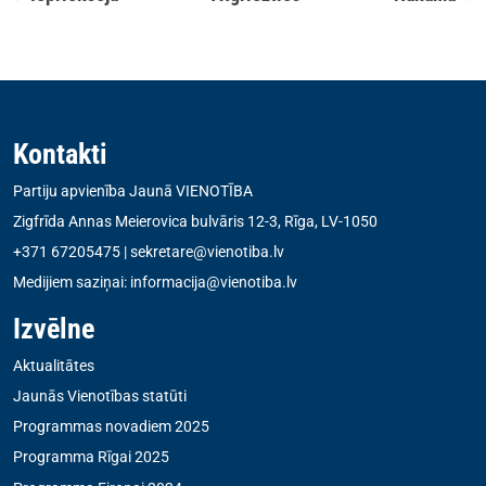
Kontakti
Partiju apvienība Jaunā VIENOTĪBA
Zigfrīda Annas Meierovica bulvāris 12-3, Rīga, LV-1050
+371 67205475
|
sekretare@vienotiba.lv
Medijiem saziņai:
informacija@vienotiba.lv
Izvēlne
Aktualitātes
Jaunās Vienotības statūti
Programmas novadiem 2025
Programma Rīgai 2025