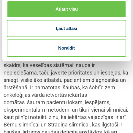
vēlos redzēt skaidru nepieciešamo
Atļaut visu
iepirkumu sarakstu, kas sarindots medicīniski
pamatotās prioritātēs. Šāda plānveida darbība
lielāko ieguvumu sniegtu pacientiem, jo
Ļaut atlasi
visātrāk papildu līdzekļus ārstēšanas uzlabošanai
saņemtu tieši tās pacientu grupas, kurām tas
Noraidīt
nepieciešams jau šodien. Tā arī būtu
visefektīvākā valsts budžeta naudas izlietošana. Ir
skaidrs, ka veselības sistēmai nauda ir
nepieciešama, taču jāvērtē prioritātes un iespējas, kā
sniegt vislielāko atbalstu pacientiem diagnostika un
ārstēšanā. Ir pamatotas šaubas, ka šobrīd zem
onkoloģijas vārda ietvertās iekārtas
domātas šauram pacientu lokam, iespējams,
eksperimentālām metodēm, un tikai vienai slimnīcai,
kaut pilnīgi noteikti zinu, ka iekārtas vajadzīgas ir arī
Bērnu slimnīcai un Stradiņa slimnīcai, kas ilgstoši ir
bijušas līdzīgos naudas deficīta apstākļos, kā arī