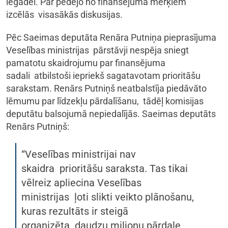
iegādei. Par pēdējo no finansējuma mērķiem
izcēlās visasākās diskusijas.
Pēc Saeimas deputāta Renāra Putniņa pieprasījuma
Veselības ministrijas pārstāvji nespēja sniegt
pamatotu skaidrojumu par finansējuma
sadali atbilstoši iepriekš sagatavotam prioritāšu
sarakstam. Renārs Putniņš neatbalstīja piedāvāto
lēmumu par līdzekļu pārdalīšanu, tādēļ komisijas
deputātu balsojumā nepiedalījās. Saeimas deputāts
Renārs Putniņš:
“Veselības ministrijai nav
skaidra prioritāšu saraksta. Tas tikai
vēlreiz apliecina Veselības
ministrijas ļoti slikti veikto plānošanu,
kuras rezultāts ir steigā
organizēta daudzu miljonu pārdale,