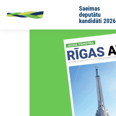
Skip to main content
Saeimas
deputātu
kandidāti 2026