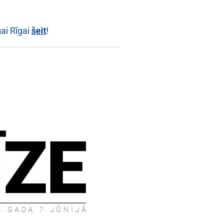
gai Rīgai
šeit
!