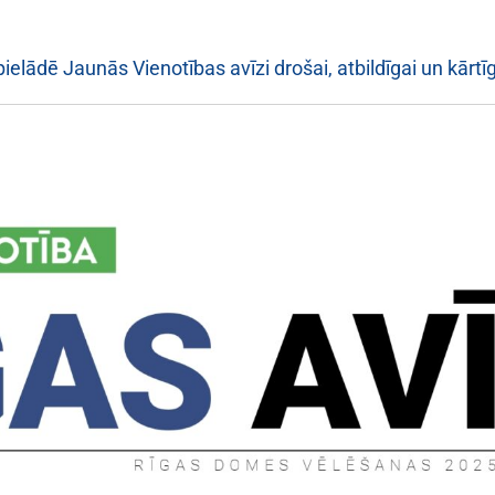
upielādē Jaunās Vienotības avīzi drošai, atbildīgai un kārtī