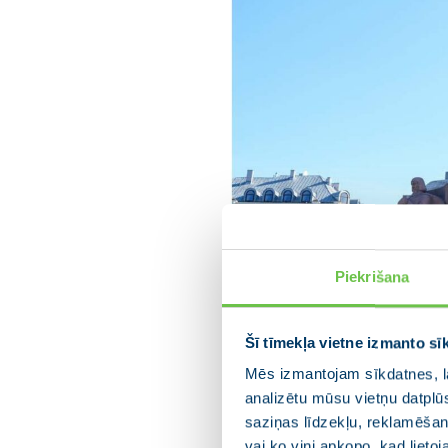
Piekrišana
Šī tīmekļa vietne izmanto sī
Mēs izmantojam sīkdatnes, la
analizētu mūsu vietņu datplū
saziņas līdzekļu, reklamēšana
vai ko viņi apkopo, kad lieto