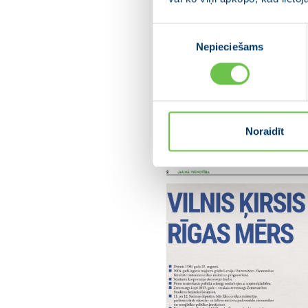
Piekrišanas
Nepieciešams
izvēle
Noraidīt