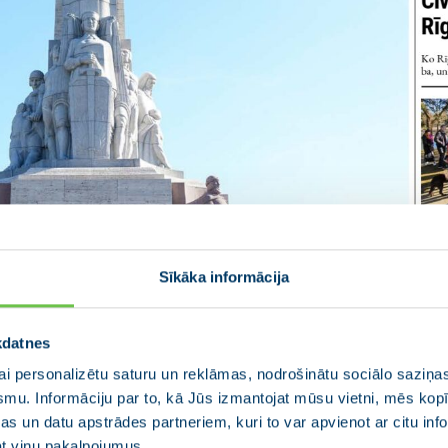
Sīkāka informācija
kdatnes
i personalizētu saturu un reklāmas, nodrošinātu sociālo saziņas
smu. Informāciju par to, kā Jūs izmantojat mūsu vietni, mēs ko
s un datu apstrādes partneriem, kuri to var apvienot ar citu inf
jat viņu pakalpojumus.