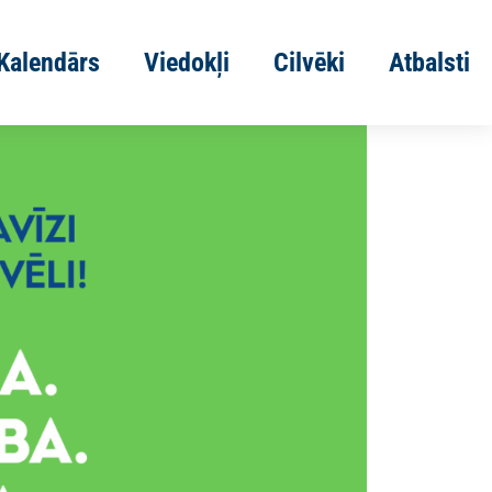
Kalendārs
Viedokļi
Cilvēki
Atbalsti