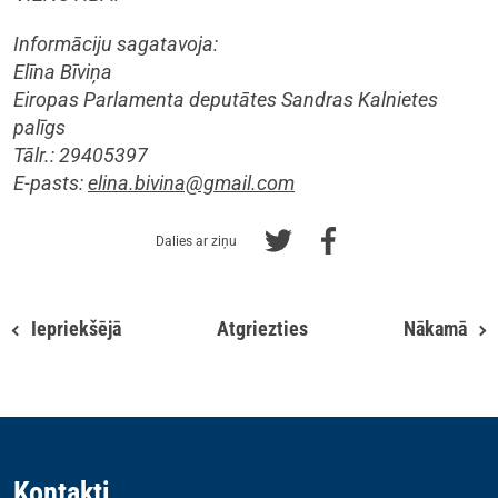
Informāciju sagatavoja:
Elīna Bīviņa
Eiropas Parlamenta deputātes Sandras Kalnietes
palīgs
Tālr.: 29405397
E-pasts:
elina.bivina@gmail.com
Dalies ar ziņu
Iepriekšējā
Atgriezties
Nākamā
Kontakti