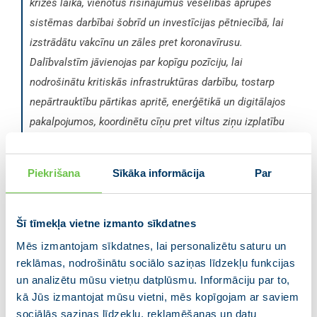
krīzes laikā, vienotus risinājumus veselības aprūpes
sistēmas darbībai šobrīd un investīcijas pētniecībā, lai
izstrādātu vakcīnu un zāles pret koronavīrusu.
Dalībvalstīm jāvienojas par kopīgu pozīciju, lai
nodrošinātu kritiskās infrastruktūras darbību, tostarp
nepārtrauktību pārtikas apritē, enerģētikā un digitālajos
pakalpojumos, koordinētu cīņu pret viltus ziņu izplatību
un profesionālo mediju stiprināšanu sabiedrībai
,” akcentējot
uzticamas informācijas nodrošināšanā
Piekrišana
Sīkāka informācija
Par
Eiropas Tautas partijas grupas
piedāvājumu, norāda S. Kalniete.
Šī tīmekļa vietne izmanto sīkdatnes
Viņa uzsver, ka krīzes akūtajā periodā svarīga ir
Mēs izmantojam sīkdatnes, lai personalizētu saturu un
palīdzība vīrusa vissmagāk skartajiem cilvēkiem un
reklāmas, nodrošinātu sociālo saziņas līdzekļu funkcijas
reģioniem – Vienošanās par Eiropas solidaritāti aicina
un analizētu mūsu vietņu datplūsmu. Informāciju par to,
dalībvalstis izstrādāt konkrētus finanšu instrumentus
kā Jūs izmantojat mūsu vietni, mēs kopīgojam ar saviem
un vienoties par jaunu ES daudzgadu budžeta
sociālās saziņas līdzekļu, reklamēšanas un datu