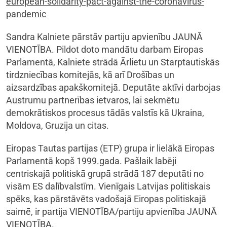
european-solidarity-pact-against-the-coronavirus-
pandemic
Sandra Kalniete pārstāv partiju apvienību JAUNĀ
VIENOTĪBA. Pildot doto mandātu darbam Eiropas
Parlamentā, Kalniete strādā Ārlietu un Starptautiskās
tirdzniecības komitejās, kā arī Drošības un
aizsardzības apakškomitejā. Deputāte aktīvi darbojas
Austrumu partnerības ietvaros, lai sekmētu
demokrātiskos procesus tādās valstīs kā Ukraina,
Moldova, Gruzija un citas.
Eiropas Tautas partijas (ETP) grupa ir lielākā Eiropas
Parlamentā kopš 1999.gada. Pašlaik labēji
centriskajā politiskā grupā strādā 187 deputāti no
visām ES dalībvalstīm. Vienīgais Latvijas politiskais
spēks, kas pārstāvēts vadošajā Eiropas politiskajā
saimē, ir partija VIENOTĪBA/partiju apvienība JAUNĀ
VIENOTĪBA.