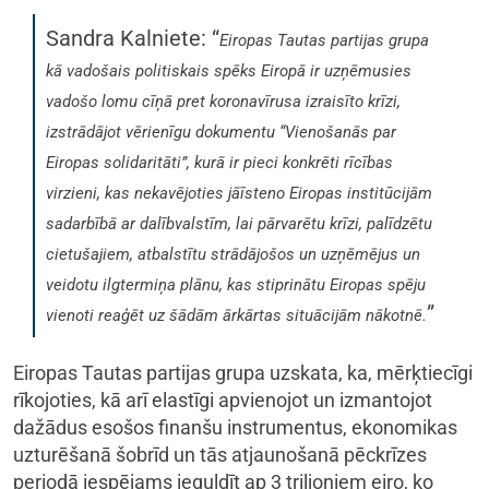
Sandra Kalniete: “
Eiropas Tautas partijas grupa
kā vadošais politiskais spēks Eiropā ir uzņēmusies
vadošo lomu cīņā pret koronavīrusa izraisīto krīzi,
izstrādājot vērienīgu dokumentu “Vienošanās par
Eiropas solidaritāti”, kurā ir pieci konkrēti rīcības
virzieni, kas nekavējoties jāīsteno Eiropas institūcijām
sadarbībā ar dalībvalstīm, lai pārvarētu krīzi, palīdzētu
cietušajiem, atbalstītu strādājošos un uzņēmējus un
veidotu ilgtermiņa plānu, kas stiprinātu Eiropas spēju
”
vienoti reaģēt uz šādām ārkārtas situācijām nākotnē.
Eiropas Tautas partijas grupa uzskata, ka, mērķtiecīgi
rīkojoties, kā arī elastīgi apvienojot un izmantojot
dažādus esošos finanšu instrumentus, ekonomikas
uzturēšanā šobrīd un tās atjaunošanā pēckrīzes
periodā iespējams ieguldīt ap 3 triljoniem eiro, ko