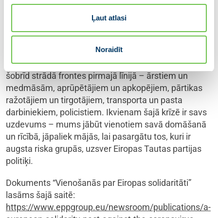
fonds dalībvalstu veselības aprūpes sistēmas
atjaunošanai un stiprināšanai, kā arī vienots ES
Ļaut atlasi
akadēmiskais tīkls veselības aprūpes pētniecībai un
speciālistu sagatavošanai.
Noraidīt
Eiropas Tautas partijas grupa pateicas ikvienam, kurā
šobrīd strādā frontes pirmajā līnijā – ārstiem un
medmāsām, aprūpētājiem un apkopējiem, pārtikas
ražotājiem un tirgotājiem, transporta un pasta
darbiniekiem, policistiem. Ikvienam šajā krīzē ir savs
uzdevums – mums jābūt vienotiem savā domāšanā
un rīcībā, jāpaliek mājās, lai pasargātu tos, kuri ir
augsta riska grupās, uzsver Eiropas Tautas partijas
politiķi.
Dokuments “Vienošanās par Eiropas solidaritāti”
lasāms šajā saitē:
https://www.eppgroup.eu/newsroom/publications/a-