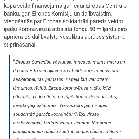
kopā veido finansējums gan caur Eiropas Centrālo
banku, gan Eiropas Komisiju un dalībvalstīm.
Vienošanās par Eiropas solidaritāti paredz veidot
īpašu Koronavīrusa atbalsta fondu 50 miljardu eiro
apmērā ES dalībvalstu veselības aprūpes sistēmu
stiprināšanai.
“
Eiropas Savienība vēsturiski ir nesusi mums mieru un
drošību – tā veidojusies kā atbilde kariem un valstu
sašķeltībai, tās pamatos ir spēja būt vienotiem
lēmumos, rīcībā. Eiropa koronavīrusa radīto krīzi
pārvarēs, ja domāsim un rūpēsimies viens par otru,
savstarpēji uzticoties. Vienošanās par Eiropas
solidaritāti paredz koordinētu rīcību vīrusa
ierobežošanai, tostarp valstu vienotus lēmumus
jautājumos par robežu kontroli un pārrobežu satiksmi