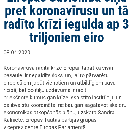
pret koronavīrusu un tā
radīto krīzi iegulda ap 3
triljoniem eiro
08.04.2020
Koronavīrusa radītā krīze Eiropai, tāpat kā visai
pasaulei ir negaidīts šoks, un, lai to pārvarētu
eiropiešiem jābūt vienotiem un atbildīgiem savā
rīcībā, bet politiķu uzdevums ir radīt
priekšnoteikumus gan krīzē iesaistīto institūciju un
dalībvalstu koordinētai rīcībai, gan sagatavot skaidru
ekonomikas atkopšanās plānu, uzskata Sandra
Kalniete, Eiropas Tautas partijas grupas
viceprezidente Eiropas Parlamentā.