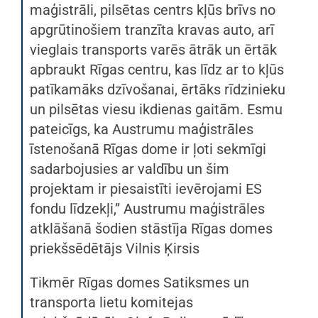
maģistrāli, pilsētas centrs kļūs brīvs no
apgrūtinošiem tranzīta kravas auto, arī
vieglais transports varēs ātrāk un ērtāk
apbraukt Rīgas centru, kas līdz ar to kļūs
patīkamāks dzīvošanai, ērtāks rīdzinieku
un pilsētas viesu ikdienas gaitām. Esmu
pateicīgs, ka Austrumu maģistrāles
īstenošanā Rīgas dome ir ļoti sekmīgi
sadarbojusies ar valdību un šim
projektam ir piesaistīti ievērojami ES
fondu līdzekļi,” Austrumu maģistrāles
atklāšanā šodien stāstīja Rīgas domes
priekšsēdētājs Vilnis Ķirsis
Tikmēr Rīgas domes Satiksmes un
transporta lietu komitejas