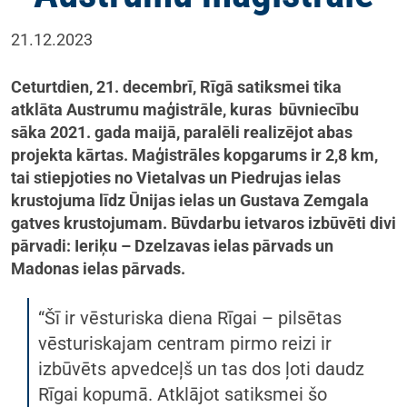
21.12.2023
Ceturtdien, 21. decembrī, Rīgā satiksmei tika
atklāta Austrumu maģistrāle, kuras būvniecību
sāka 2021. gada maijā, paralēli realizējot abas
projekta kārtas. Maģistrāles kopgarums ir 2,8 km,
tai stiepjoties no Vietalvas un Piedrujas ielas
krustojuma līdz Ūnijas ielas un Gustava Zemgala
gatves krustojumam. Būvdarbu ietvaros izbūvēti divi
pārvadi: Ieriķu – Dzelzavas ielas pārvads un
Madonas ielas pārvads.
“Šī ir vēsturiska diena Rīgai – pilsētas
vēsturiskajam centram pirmo reizi ir
izbūvēts apvedceļš un tas dos ļoti daudz
Rīgai kopumā. Atklājot satiksmei šo