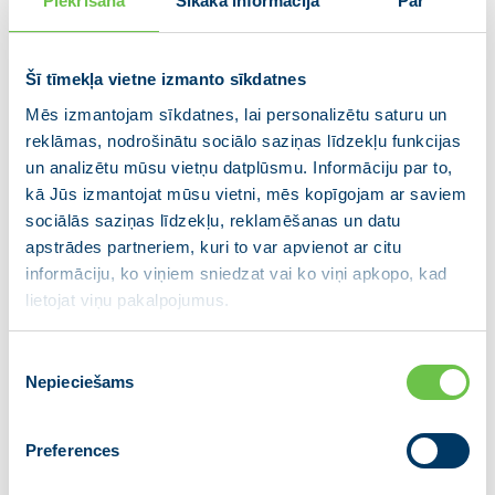
Piekrišana
Sīkāka informācija
Par
atklāšanu tiks atslogota satiksme centrā. “Austrumu
maģistrāles izbūve nodrošinās ne tikai ātru un ērtu
Šī tīmekļa vietne izmanto sīkdatnes
Rīgas centra apbraukšanu, no kravas transporta
atslogojot Rīgas vēsturisko centru un Purvciema
Mēs izmantojam sīkdatnes, lai personalizētu saturu un
apkaimi, bet arī drošu gājēju un velobraucēju
reklāmas, nodrošinātu sociālo saziņas līdzekļu funkcijas
infrastruktūru tai pieguļošajā teritorijā. Gājēju un
un analizētu mūsu vietņu datplūsmu. Informāciju par to,
velobraucēju infrastruktūra uzlabojusies maģistrālei
kā Jūs izmantojat mūsu vietni, mēs kopīgojam ar saviem
piegulošajā teritorijā, veicot tās labiekārtošanas
sociālās saziņas līdzekļu, reklamēšanas un datu
darbus, kā arī projekta ietvaros izbūvēti četri tuneļi, no
apstrādes partneriem, kuri to var apvienot ar citu
kuriem trīs paredzēti drošai un ērtai gājēju un
informāciju, ko viņiem sniedzat vai ko viņi apkopo, kad
lietojat viņu pakalpojumus.
velobraucēju kustībai, bet viens – autotransportam”.
Ceļu būves uzņēmuma AS “A.C.B.” projekta vadītājs
Piekrišanas
Dāvis Serdāns: “Austrumu maģistrāle ir viens no
Nepieciešams
izvēle
pēdējo gadu nozīmīgākajiem satiksmes
infrastruktūras objektiem Rīgā un sniegs būtiskas
Preferences
priekšrocības gan satiksmes intensitātes
atslogošanai, gan raitākai pilsētas caurbraukšanai. Šī