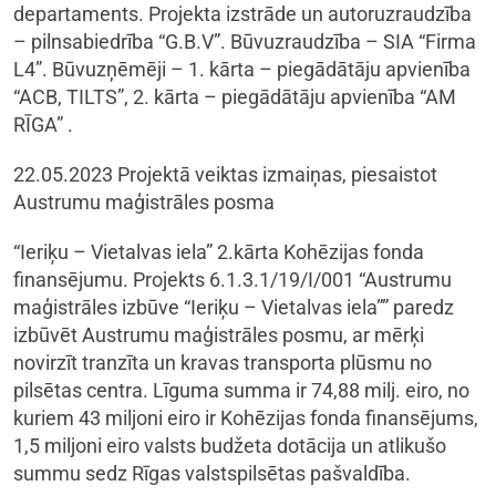
departaments. Projekta izstrāde un autoruzraudzība
– pilnsabiedrība “G.B.V”. Būvuzraudzība – SIA “Firma
L4”. Būvuzņēmēji – 1. kārta – piegādātāju apvienība
“ACB, TILTS”, 2. kārta – piegādātāju apvienība “AM
RĪGA” .
22.05.2023 Projektā veiktas izmaiņas, piesaistot
Austrumu maģistrāles posma
“Ieriķu – Vietalvas iela” 2.kārta Kohēzijas fonda
finansējumu. Projekts 6.1.3.1/19/I/001 “Austrumu
maģistrāles izbūve “Ieriķu – Vietalvas iela”” paredz
izbūvēt Austrumu maģistrāles posmu, ar mērķi
novirzīt tranzīta un kravas transporta plūsmu no
pilsētas centra. Līguma summa ir 74,88 milj. eiro, no
kuriem 43 miljoni eiro ir Kohēzijas fonda finansējums,
1,5 miljoni eiro valsts budžeta dotācija un atlikušo
summu sedz Rīgas valstspilsētas pašvaldība.