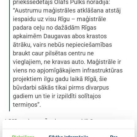
priekšsēdētājs Olafs Pulks norādīja:
“Austrumu maģistrāles atklāšana atstāj
iespaidu uz visu Rīgu – maģistrāle
padara ceļu no dažādām Rīgas
apkaimēm Daugavas abos krastos
ātrāku, vairs nebūs nepieciešamības
braukt caur pilsētas centru ne
vieglajiem, ne kravas auto. Maģistrāle ir
viens no apjomīgākajiem infrastruktūras
projektiem ilgu gadu laikā Rīgā, šie
būvdarbi sākās tikai pirms divarpus
gadiem un tie ir izpildīti solītajos
termiņos”.
Arī Rīgas domes Ārtelpas un mobilitātes
departamenta direktora amata pienākumu izpildītājs
Jānis Vaivods uzsvēra, ka līdz ar maģistrāles