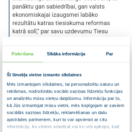
panāktu gan sabiedrībai, gan valsts
ekonomiskajai izaugsmei labāko
rezultātu katras tiesiskuma reformas
katrā solī,” par savu uzdevumu Tiesu
politikas apakškomisijas vadībā saka
Inese Lībiņa-Egnere.
Piekrišana
Sīkāka informācija
Par
Šodien ievēlēta arī Juridiskās komisijas
Krimināltiesību politikas apakškomisijas vadība, un
Šī tīmekļa vietne izmanto sīkdatnes
apakškomisijas priekšsēdētāja amatā ievēlēts
Mēs izmantojam sīkdatnes, lai personalizētu saturu un
Andrejs Judins.
reklāmas, nodrošinātu sociālo saziņas līdzekļu funkcijas
un analizētu mūsu vietņu datplūsmu. Informāciju par to,
“Krimināltiesību politikas apakškomisija strādās ar
kā Jūs izmantojat mūsu vietni, mēs kopīgojam ar saviem
grozījumiem Krimināllikumā, Kriminālprocesa likumā,
sociālās saziņas līdzekļu, reklamēšanas un datu
kā arī normatīvajiem aktiem, kas paredz
apstrādes partneriem, kuri to var apvienot ar citu
administratīvo atbildību. Jau nākamajā nedēļā
informāciju, ko viņiem sniedzat vai ko viņi apkopo, kad
apakškomisijai būs jālemj, vai veidotu vienu likumu,