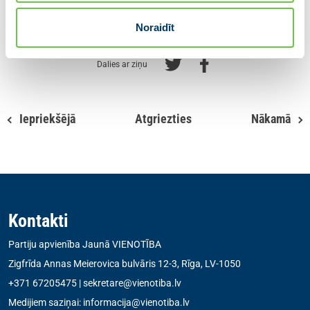
zinātņu ekspertus,” veicamos darbu
atklāj Andrejs Judins.
Noraidīt
Dalies ar ziņu
Iepriekšējā
Atgriezties
Nākamā
Kontakti
Partiju apvienība Jaunā VIENOTĪBA
Zigfrīda Annas Meierovica bulvāris 12-3, Rīga, LV-1050
+371 67205475
|
sekretare@vienotiba.lv
Medijiem saziņai:
informacija@vienotiba.lv