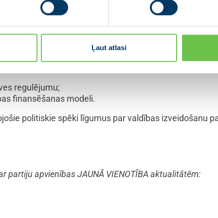
oenerģijas sadales tīklu tarifu pieauguma daļējai kompen
šanai ieviest risinājumus hipotekāro kredītu refinansē
dministratīvos un finanšu ierobežojumus klientu pārejai
Ļaut atlasi
li;
 Konvenciju par vardarbības pret sievietēm un vardarbī
ves regulējumu;
tības finansēšanas modeli.
jošie politiskie spēki līgumus par valdības izveidošanu pa
ar partiju apvienības JAUNĀ VIENOTĪBA aktualitātēm: