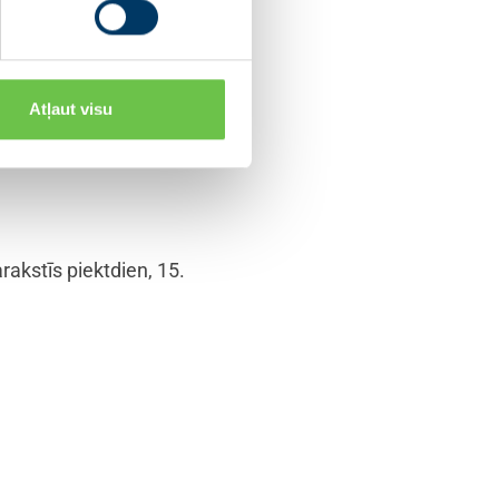
sācijai;
šanas pakalpojumu plašākam
 starp kredītiestādēm;
Atļaut visu
bas ģimenē novēršanu un
rakstīs piektdien, 15.