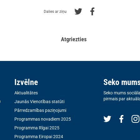
Dalies ar ziņu
Atgriezties
Izvēlne
Seko mum
Aktualitātes
Seko mums sociālaj
pirmais par aktuāl
0
Jaunās Vienotības statūti
Pārredzamības paziņojumi
Programmas novadiem 2025
Programma Rīgai 2025
Programma Eiropai 2024