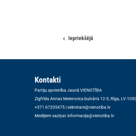
Iepriekšējā
Kontakti
Partiju apvienība Jaunā VIENOTĪBA
Zigfrīda Annas Meierovica bulvāris 12-3, Rīga, LV-105
+371 67205475
|
sekretare@vienotiba.lv
Medijiem saziņai:
informacija@vienotiba.lv