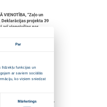
UNĀ VIENOTĪBA, “Zaļo un
. Deklarācijas projekta 39
 arī vienojušies par
i.
Par
ējīgi attīstīsies
 demokrātija, tiesiskums
u lēmumu. Iesaistot
enlīdzīgas un taisnīgas
 līdzekļu funkcijas un
teikts deklarācijas
pīgojam ar saviem sociālās
ormāciju, ko viņiem sniedzat
 Zemnieku Savienība” un
līdz 2023. gada 31. decembrim,
Mārketings