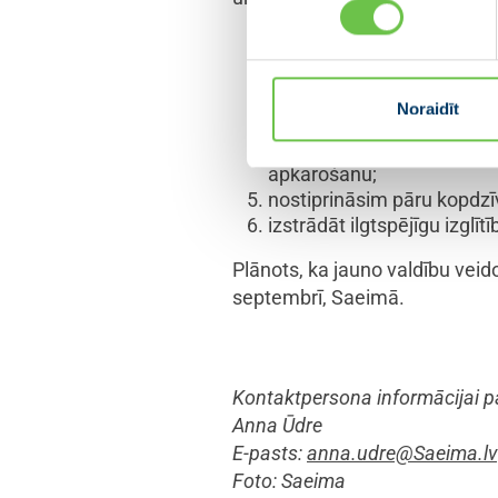
ieviest mehānismus elektr
banku konkurences uzlabo
piedāvājumam un novērst a
Noraidīt
ieviest banku peļņas nodok
ratificēt Eiropas Padomes
apkarošanu;
nostiprināsim pāru kopdzī
izstrādāt ilgtspējīgu izglī
Plānots, ka jauno valdību veido
septembrī, Saeimā.
Kontaktpersona informācijai p
Anna Ūdre
E-pasts:
anna.udre@Saeima.lv
Foto: Saeima