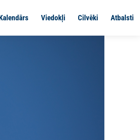
Kalendārs
Viedokļi
Cilvēki
Atbalsti