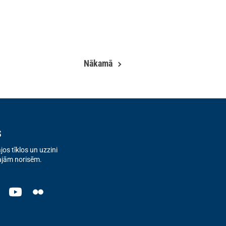
Nākamā
s
os tīklos un uzzini
ajām norisēm.