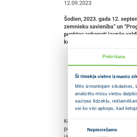
12.09.2023
Šodien, 2023. gada 12. septem
zemnieku savienība” un “Progr
punktos apkopoti jaunās vald
konkrētiem darbiem, kas jāpav
Piekrišana
“Latvija ir latviska, lab
demogrāfisko, klimata, t
un latviskā kultūrtelpa
Šī tīmekļa vietne izmanto sī
sabiedrību un veicinot 
Mēs izmantojam sīkdatnes, la
iespējas ikvienam Latvij
analizētu mūsu vietņu datplū
virsmērķī.
saziņas līdzekļu, reklamēšana
vai ko viņi apkopo, kad lieto
Koalīcijas partneri – partiju
Piekrišanas
partijas “Progresīvie” frakcij
Nepieciešams
izvēle
un tie ir: