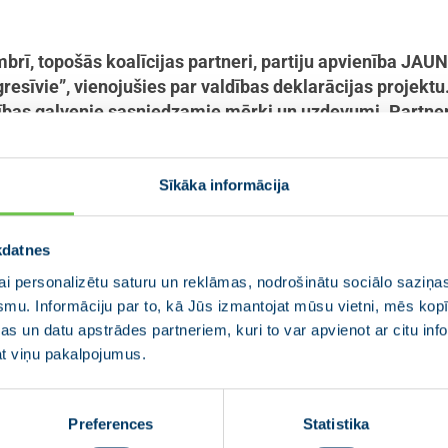
brī, topošās koalīcijas partneri, partiju apvienība JA
esīvie”, vienojušies par valdības deklarācijas projektu
ības galvenie sasniedzamie mērķi un uzdevumi. Partneri
eic līdz šī gada beigām, kas tiks pievienoti deklarācija
Sīkāka informācija
klājīga, droša un iekļaujoša Eiropas valsts, kura ilgtsp
ehnoloģiju un digitālo pārmaiņu laikā (..) Brīvība,
 ir valsts pamatvērtības, kuras caurvij ikvienu mūs
kdatnes
iedzīvotāju izglītību visa mūža garumā, panāksim vi
i personalizētu saturu un reklāmas, nodrošinātu sociālo saziņas
ā dzīvot cieņpilnu dzīvi un īstenot savus mērķus,” 
smu. Informāciju par to, kā Jūs izmantojat mūsu vietni, mēs ko
s un datu apstrādes partneriem, kuri to var apvienot ar citu inf
jat viņu pakalpojumus.
 apvienības JAUNĀ VIENOTĪBA, partiju apvienības “Zaļo un
as – arī vienojušās par konkrētiem darbiem, kas jāpaveic 
Preferences
Statistika