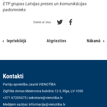
ETP grupas Latvijas preses un komunikācijas
padomnieks
Dalies ar ziņu
Iepriekšējā
Atgriezties
Nākamā
Kontakti
Partiju apvienība Jaunā VIENOTĪBA
Zigfrīda Annas Meierovica bulvāris 12-3, Rīga, LV-1050
+371 67205475
|
sekretare@vienotiba.lv
Medijiem saziņai:
informacija@vienotiba.lv