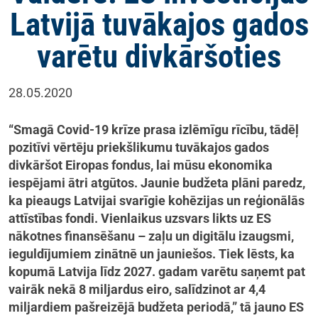
Latvijā tuvākajos gados
varētu divkāršoties
28.05.2020
“Smagā Covid-19 krīze prasa izlēmīgu rīcību, tādēļ
pozitīvi vērtēju priekšlikumu tuvākajos gados
divkāršot Eiropas fondus, lai mūsu ekonomika
iespējami ātri atgūtos. Jaunie budžeta plāni paredz,
ka pieaugs Latvijai svarīgie kohēzijas un reģionālās
attīstības fondi. Vienlaikus uzsvars likts uz ES
nākotnes finansēšanu – zaļu un digitālu izaugsmi,
ieguldījumiem zinātnē un jauniešos. Tiek lēsts, ka
kopumā Latvija līdz 2027. gadam varētu saņemt pat
vairāk nekā
8 miljardus eiro, salīdzinot ar 4,4
miljardiem pašreizējā budžeta periodā,” tā jauno ES