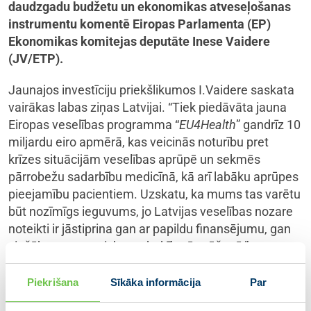
daudzgadu budžetu un ekonomikas atveseļošanas
instrumentu komentē Eiropas Parlamenta (EP)
Ekonomikas komitejas deputāte Inese Vaidere
(JV/ETP).
Jaunajos investīciju priekšlikumos I.Vaidere saskata
vairākas labas ziņas Latvijai. “Tiek piedāvāta jauna
Eiropas veselības programma “
EU4Health
” gandrīz 10
miljardu eiro apmērā, kas veicinās noturību pret
krīzes situācijām veselības aprūpē un sekmēs
pārrobežu sadarbību medicīnā, kā arī labāku aprūpes
pieejamību pacientiem. Uzskatu, ka mums tas varētu
būt nozīmīgs ieguvums, jo Latvijas veselības nozare
noteikti ir jāstiprina gan ar papildu finansējumu, gan
ciešāku starptautisku sadarbību ārstēšanā,” uzsver
I.Vaidere, kura strādā arī EP Vides un sabiedrības
veselības komitejā.
Piekrišana
Sīkāka informācija
Par