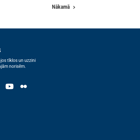
Nākamā
s
os tīklos un uzzini
ajām norisēm.