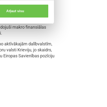
nesenāko REPowerEU plānu,
as energoresursu piegādēm, jo
Atļaut visu
zekļu apguvei.
dojuši makro finansiālas
i.
 no aktīvākajām dalībvalstīm,
u valsti Krieviju, jo skaidrs,
gru Eiropas Savienības pozīciju