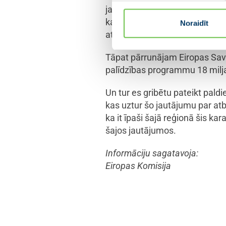
jautājumus, kas saistīti ar 
kas izveidots saistībā ar ener
Noraidīt
attiecībā uz šo Latvijai, tāpat
Tāpat pārrunājam Eiropas Savi
palīdzības programmu 18 miljar
Un tur es gribētu pateikt paldi
kas uztur šo jautājumu par atbal
ka it īpaši šajā reģionā šis kar
šajos jautājumos.
Informāciju sagatavoja:
Eiropas Komisija