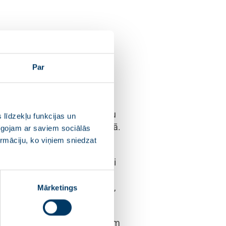
 ir mūsu pirmā tikšanās kopš
Par
m ir ļoti būtiska nozīme, jo ir
ru Ukrainā, augstām enerģijas
spēju tikties ar Kariņa kungu
 līdzekļu funkcijas un
ī Eiropas Savienības kontekstā.
pīgojam ar saviem sociālās
ormāciju, ko viņiem sniedzat
 skaidrs ir uzstādījums no
ciplīnas jautājumi pakāpeniski
kālā politika darbotos
egt ar savu monetāro politiku,
Mārketings
apguvi. Tātad īpaši pārrunājām