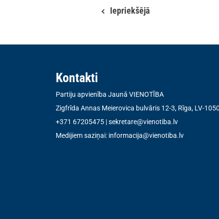
Iepriekšējā
Kontakti
Partiju apvienība Jaunā VIENOTĪBA
Zigfrīda Annas Meierovica bulvāris 12-3, Rīga, LV-105
+371 67205475
|
sekretare@vienotiba.lv
Medijiem saziņai:
informacija@vienotiba.lv