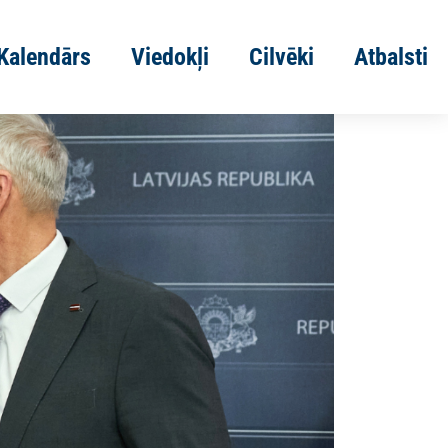
Kalendārs
Viedokļi
Cilvēki
Atbalsti