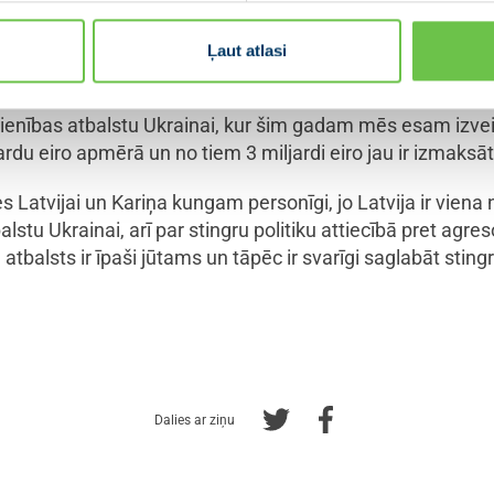
ekonomikas atjaunošanas noturības mehānismu un tagad 
ģētisko krīzi un nepieciešamību virzīties prom no Krievij
Ļaut atlasi
 kā citām dalībvalstīm, ir jāsagatavo plāns šo konkrēto līd
enības atbalstu Ukrainai, kur šim gadam mēs esam izvei
du eiro apmērā un no tiem 3 miljardi eiro jau ir izmaksāt
es Latvijai un Kariņa kungam personīgi, jo Latvija ir viena
stu Ukrainai, arī par stingru politiku attiecībā pret agresor
a atbalsts ir īpaši jūtams un tāpēc ir svarīgi saglabāt stin
Dalies ar ziņu