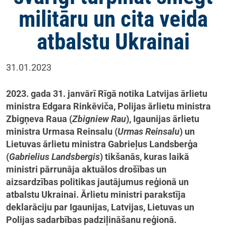
militāru un cita veida
atbalstu Ukrainai
31.01.2023
2023. gada 31. janvārī Rīgā notika Latvijas ārlietu
ministra Edgara Rinkēviča, Polijas ārlietu ministra
Zbigņeva Raua (
Zbigniew Rau
), Igaunijas ārlietu
ministra Urmasa Reinsalu (
Urmas Reinsalu
) un
Lietuvas ārlietu ministra Gabrieļus Landsberģa
(
Gabrielius Landsbergis
) tikšanās, kuras laikā
ministri pārrunāja aktuālos drošības un
aizsardzības politikas jautājumus reģionā un
atbalstu Ukrainai. Ārlietu ministri parakstīja
deklarāciju par Igaunijas, Latvijas, Lietuvas un
Polijas sadarbības padziļināšanu reģionā.