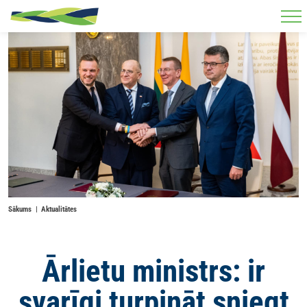
Skip to main content
Sākums
Aktualitātes
Ārlietu ministrs: ir
svarīgi turpināt sniegt