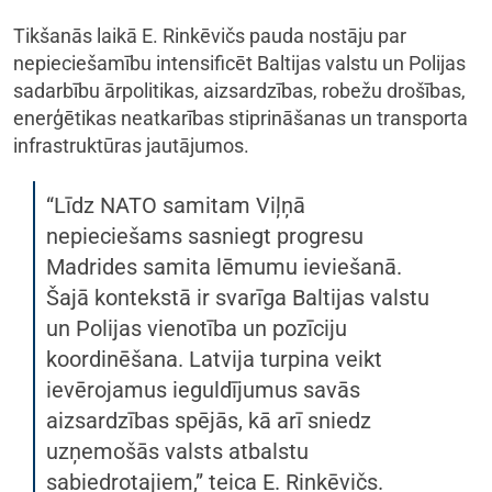
Tikšanās laikā E. Rinkēvičs pauda nostāju par
nepieciešamību intensificēt Baltijas valstu un Polijas
sadarbību ārpolitikas, aizsardzības, robežu drošības,
enerģētikas neatkarības stiprināšanas un transporta
infrastruktūras jautājumos.
“Līdz NATO samitam Viļņā
nepieciešams sasniegt progresu
Madrides samita lēmumu ieviešanā.
Šajā kontekstā ir svarīga Baltijas valstu
un Polijas vienotība un pozīciju
koordinēšana. Latvija turpina veikt
ievērojamus ieguldījumus savās
aizsardzības spējās, kā arī sniedz
uzņemošās valsts atbalstu
sabiedrotajiem,” teica E. Rinkēvičs.