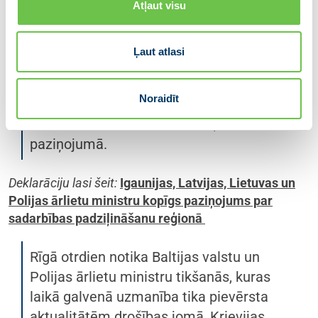
NATO un Apvienoto Nāciju Organizācijā.
Atļaut visu
Mēs atkārtoti uzsveram, ka ir ļoti svarīgi
turpināt politisku, militāru, finansiālu
Ļaut atlasi
atbalstu un humāno palīdzību Ukrainai.
Sadarbība NATO, piešķirot neaizstājamu
Noraidīt
nozīmi ciešai transatlantiskajai saiknei,
ir mūsu drošības stūrakmens,” teikts
paziņojumā.
Deklarāciju lasi šeit:
Igaunijas, Latvijas, Lietuvas un
Polijas ārlietu ministru kopīgs paziņojums par
sadarbības padziļināšanu reģionā
Rīgā otrdien notika Baltijas valstu un
Polijas ārlietu ministru tikšanās, kuras
laikā galvenā uzmanība tika pievērsta
aktualitātēm drošības jomā, Krievijas