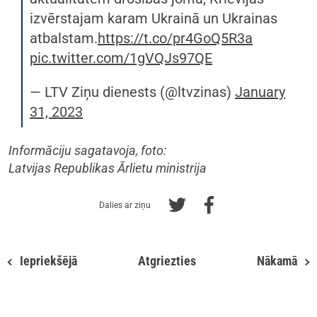
izvērstajam karam Ukrainā un Ukrainas
atbalstam.
https://t.co/pr4GoQ5R3a
pic.twitter.com/1gVQJs97QE
— LTV Ziņu dienests (@ltvzinas)
January
31, 2023
Informāciju sagatavoja, foto:
Latvijas Republikas Ārlietu ministrija
Dalies ar ziņu
Iepriekšējā
Atgriezties
Nākamā