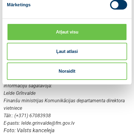
Mārketings
Atļaut visu
Ļaut atlasi
Noraidīt
Informāciju sagatavoja:
Lelde Grīnvalde
Finanšu ministrijas Komunikācijas departamenta direktora
vietniece
Tālr.: (+371) 67083938
E-pasts:
lelde.grinvalde@fm.gov.lv
Foto: Valsts kanceleja