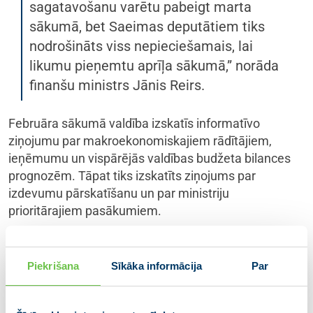
sagatavošanu varētu pabeigt marta
sākumā, bet Saeimas deputātiem tiks
nodrošināts viss nepieciešamais, lai
likumu pieņemtu aprīļa sākumā,” norāda
finanšu ministrs Jānis Reirs.
Februāra sākumā valdība izskatīs informatīvo
ziņojumu par makroekonomiskajiem rādītājiem,
ieņēmumu un vispārējās valdības budžeta bilances
prognozēm. Tāpat tiks izskatīts ziņojums par
izdevumu pārskatīšanu un par ministriju
prioritārajiem pasākumiem.
FM paredz līdz 19. februārim sagatavot un iesniegt
Ministru kabinetam apstiprināšanai precizēto
Piekrišana
Sīkāka informācija
Par
vispārējās valdības budžeta plānu, ko iesniegt
Eiropas Komisijai un Eirogrupai. Ministru kabinets šā
gada budžeta projektu varētu apstiprināt 5. martā, un