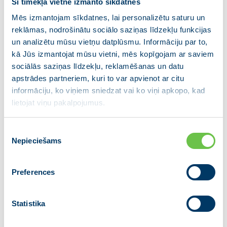
Šī tīmekļa vietne izmanto sīkdatnes
Saeimā budžetu plānots iesniegt 8. martā.
Mēs izmantojam sīkdatnes, lai personalizētu saturu un
reklāmas, nodrošinātu sociālo saziņas līdzekļu funkcijas
un analizētu mūsu vietņu datplūsmu. Informāciju par to,
kā Jūs izmantojat mūsu vietni, mēs kopīgojam ar saviem
sociālās saziņas līdzekļu, reklamēšanas un datu
apstrādes partneriem, kuri to var apvienot ar citu
informāciju, ko viņiem sniedzat vai ko viņi apkopo, kad
lietojat viņu pakalpojumus.
Piekrišanas
Nepieciešams
izvēle
Preferences
Statistika