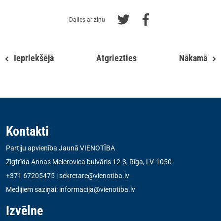
Dalies ar ziņu
Iepriekšējā
Atgriezties
Nākamā
Kontakti
Partiju apvienība Jaunā VIENOTĪBA
Zigfrīda Annas Meierovica bulvāris 12-3, Rīga, LV-1050
+371 67205475
|
sekretare@vienotiba.lv
Medijiem saziņai:
informacija@vienotiba.lv
Izvēlne