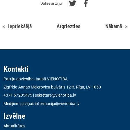
Dalies ar ziņu
Iepriekšējā
Atgriezties
Nākamā
Kontakti
Partiju apvienība Jaunā VIENOTĪBA
Zigfrīda Annas Meierovica bulvāris 12-3, Rīga, LV-1050
+371 67205475
|
sekretare@vienotiba.lv
Medijiem saziņai:
informacija@vienotiba.lv
Izvēlne
Aktualitātes