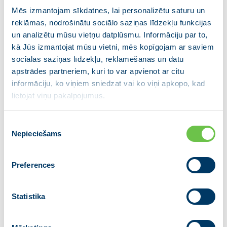
Papildu 1,1 miljons eiro piešķirts Administratīvi
Mēs izmantojam sīkdatnes, lai personalizētu saturu un
reklāmas, nodrošinātu sociālo saziņas līdzekļu funkcijas
teritoriālās reformas īstenošanai.
un analizētu mūsu vietņu datplūsmu. Informāciju par to,
kā Jūs izmantojat mūsu vietni, mēs kopīgojam ar saviem
sociālās saziņas līdzekļu, reklamēšanas un datu
apstrādes partneriem, kuri to var apvienot ar citu
informāciju, ko viņiem sniedzat vai ko viņi apkopo, kad
lietojat viņu pakalpojumus.
Piekrišanas
Nepieciešams
izvēle
Preferences
Budžeta sagatavošanas procesā notika diskusijas arī
ar valdības sociālajiem un sadarbības partneriem, kā
Statistika
arī ar nozaru asociācijām un pašvaldībām. Sarunu
rezultātā ir sagatavots MK un Latvijas Pašvaldību
savienības (LPS) vienošanās un domstarpību