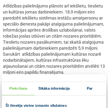
Atlīdzības palielinājums plānots arī iekšlietu, tieslietu
un kultūras jomas darbiniekiem. 18,9 miljoni eiro
paredzēti iekšlietu sistēmas iestāžu amatpersonu ar
speciālo dienesta pakāpi atalgojuma palielinājumam,
informācijas aprites drošības uzlabošanai, valsts
robežas joslas izbūvei un citām nozares prioritātēm.
Tieslietu nozares pasākumiem, tai skaitā atalgojuma
palielinājumam darbiniekiem paredzēti 5,9 miljoni.
Savukārt atlīdzības palielinājumam kultūras nozarē
nodarbinātajiem, kultūras infrastruktūras ēku
atjaunošanai un citām nozares prioritātēm atvēlēti 13
miljoni eiro papildu finansējuma.
Papildu 7,9 miljoni eiro novirzīti autoceļu sakārtošanai
Piekrišana
Sīkāka informācija
Par
un elektronisko sakaru attīstībai. 5,9 miljonus eiro
paredzēts piešķirt mediju darbības pilnveidošanai, tai
skaitā sabiedrisko mediju iziešanai no reklāmas
Šī tīmekļa vietne izmanto sīkdatnes
tirgus un informatīvās telpas drošības pasākumiem.