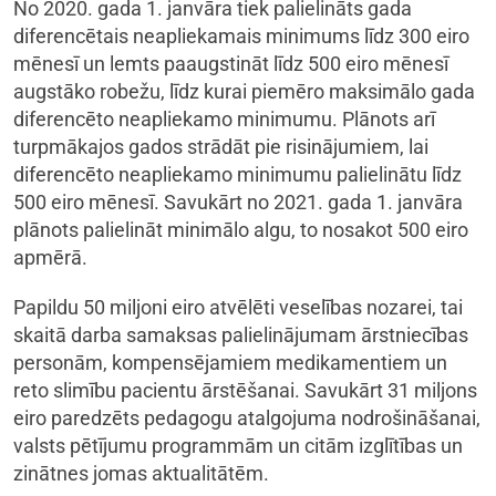
No 2020. gada 1. janvāra tiek palielināts gada
diferencētais neapliekamais minimums līdz 300 eiro
mēnesī un lemts paaugstināt līdz 500 eiro mēnesī
augstāko robežu, līdz kurai piemēro maksimālo gada
diferencēto neapliekamo minimumu. Plānots arī
turpmākajos gados strādāt pie risinājumiem, lai
diferencēto neapliekamo minimumu palielinātu līdz
500 eiro mēnesī. Savukārt no 2021. gada 1. janvāra
plānots palielināt minimālo algu, to nosakot 500 eiro
apmērā.
Papildu 50 miljoni eiro atvēlēti veselības nozarei, tai
skaitā darba samaksas palielinājumam ārstniecības
personām, kompensējamiem medikamentiem un
reto slimību pacientu ārstēšanai. Savukārt 31 miljons
eiro paredzēts pedagogu atalgojuma nodrošināšanai,
valsts pētījumu programmām un citām izglītības un
zinātnes jomas aktualitātēm.