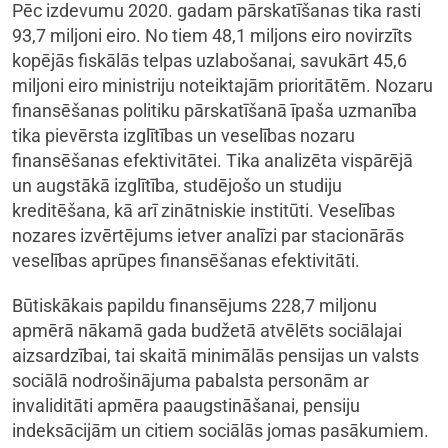
Pēc izdevumu 2020. gadam pārskatīšanas tika rasti
93,7 miljoni eiro. No tiem 48,1 miljons eiro novirzīts
kopējās fiskālās telpas uzlabošanai, savukārt 45,6
miljoni eiro ministriju noteiktajām prioritātēm. Nozaru
finansēšanas politiku pārskatīšanā īpaša uzmanība
tika pievērsta izglītības un veselības nozaru
finansēšanas efektivitātei. Tika analizēta vispārējā
un augstākā izglītība, studējošo un studiju
kreditēšana, kā arī zinātniskie institūti. Veselības
nozares izvērtējums ietver analīzi par stacionārās
veselības aprūpes finansēšanas efektivitāti.
Būtiskākais papildu finansējums 228,7 miljonu
apmērā nākamā gada budžetā atvēlēts sociālajai
aizsardzībai, tai skaitā minimālās pensijas un valsts
sociālā nodrošinājuma pabalsta personām ar
invaliditāti apmēra paaugstināšanai, pensiju
indeksācijām un citiem sociālās jomas pasākumiem.