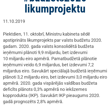
likumprojektu
11.10.2019
Piektdien, 11. oktobrī, Ministru kabineta sēdē
apstiprināts likumprojekts par valsts budžetu 2020.
gadam. 2020. gada valsts konsolidētā budžeta
ieņēmumi plānoti 9,9 miljardu, bet izdevumi
10 miljardu eiro apmērā. Pamatbudžetā plānotie
ieņēmumi veido 6,9 miljardus, bet izdevumi 7,2
miljardus eiro. Savukārt speciālajā budžetā ieņēmumi
plānoti 3,2 miljardu eiro, bet izdevumi 3,0 miljardu eiro
apmērā. 2020. gada vispārējās valdības budžeta
deficīts plānots 0,3% apmērā no iekšzemes
kopprodukta (IKP). Savukārt IKP pieaugums 2020.
gadā prognozēts 2,8% apmērā.