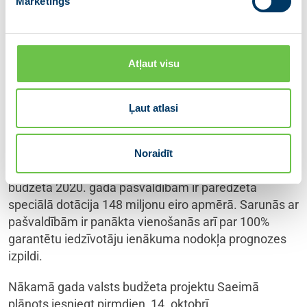
Mārketings
protokola projekts. Protokolā noteikts, ka
pašvaldībām tiek nodrošināts stabils reģionālā
griezumā sabalansēts finansējums, nodrošinot, ka
Atļaut visu
visām pašvaldībām pēc finanšu izlīdzināšanas ir
ieņēmumu pieaugums. 2020. gada budžetā
pašvaldībām plānoti nodokļu ieņēmumi kopā ar
Ļaut atlasi
speciālo dotāciju 18,8% apmērā no kopbudžeta.
Tāpat 2020. gadā pašvaldībām to funkciju veikšanai
nodrošināts finansējuma pieaugums par 63,1 miljonu
Noraidīt
eiro jeb 3,6% salīdzinājumā ar 2019. gadu. Valsts
budžetā 2020. gadā pašvaldībām ir paredzēta
speciālā dotācija 148 miljonu eiro apmērā. Sarunās ar
pašvaldībām ir panākta vienošanās arī par 100%
garantētu iedzīvotāju ienākuma nodokļa prognozes
izpildi.
Nākamā gada valsts budžeta projektu Saeimā
plānots iesniegt pirmdien, 14. oktobrī.