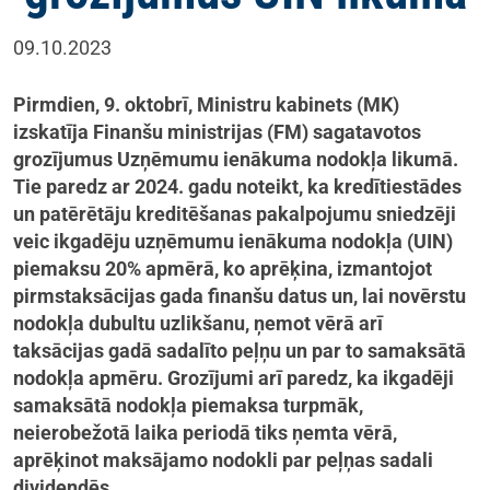
09.10.2023
Pirmdien, 9. oktobrī, Ministru kabinets (MK)
izskatīja Finanšu ministrijas (FM) sagatavotos
grozījumus Uzņēmumu ienākuma nodokļa likumā.
Tie paredz ar 2024. gadu noteikt, ka kredītiestādes
un patērētāju kreditēšanas pakalpojumu sniedzēji
veic ikgadēju uzņēmumu ienākuma nodokļa (UIN)
piemaksu 20% apmērā, ko aprēķina, izmantojot
pirmstaksācijas gada finanšu datus un, lai novērstu
nodokļa dubultu uzlikšanu, ņemot vērā arī
taksācijas gadā sadalīto peļņu un par to samaksātā
nodokļa apmēru. Grozījumi arī paredz, ka ikgadēji
samaksātā nodokļa piemaksa turpmāk,
neierobežotā laika periodā tiks ņemta vērā,
aprēķinot maksājamo nodokli par peļņas sadali
dividendēs.