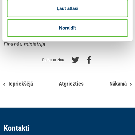
pavadošo likumprojektu paketē, kas stājas spēkā
Ļaut atlasi
ar 2024. gada 1. janvāri.
Likumprojekts skatāms
Tiesību aktu projektu portālā
.
Noraidīt
Informāciju sagatavoja:
Finanšu ministrija
Dalies ar ziņu
Iepriekšējā
Atgriezties
Nākamā
Kontakti