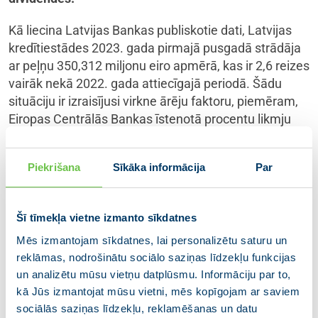
Kā liecina Latvijas Bankas publiskotie dati, Latvijas
kredītiestādes 2023. gada pirmajā pusgadā strādāja
ar peļņu 350,312 miljonu eiro apmērā, kas ir 2,6 reizes
vairāk nekā 2022. gada attiecīgajā periodā. Šādu
situāciju ir izraisījusi virkne ārēju faktoru, piemēram,
Eiropas Centrālās Bankas īstenotā procentu likmju
paaugstināšanas politika, kas tiek veikta ar mērķi
ierobežot inflāciju eirozonā. Savukārt, kā liecina
Piekrišana
Sīkāka informācija
Par
Patērētāju tiesību aizsardzības centra publiskotais
pārskats par patērētāju (nebanku) kreditēšanas
tirgus darbību 2022. gadā, arī patērētāju kreditēšanas
Šī tīmekļa vietne izmanto sīkdatnes
pakalpojumu sniedzēji, līdzīgi kā kredītiestādes, gūst
Mēs izmantojam sīkdatnes, lai personalizētu saturu un
ievērojamu peļņu no augstajiem procentiem par
reklāmas, nodrošinātu sociālo saziņas līdzekļu funkcijas
izsniegtajiem kredītiem.
un analizētu mūsu vietņu datplūsmu. Informāciju par to,
kā Jūs izmantojat mūsu vietni, mēs kopīgojam ar saviem
Ņemot vērā augsto tirgus koncentrāciju kreditēšanas
sociālās saziņas līdzekļu, reklamēšanas un datu
sektorā, kas sadārdzina un ierobežo pakalpojumu