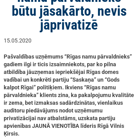
būtu jāsakārto, nevis
jāprivatizē
15.05.2020
Pašvaldības uzņēmums “Rīgas namu pārvaldnieks”
gadiem ilgi ir ticis izsaimniekots, par ko pilna
atbildība jāuzņemas iepriekšējai Rīgas domes
vadībai un konkrēti partiju “Saskaņa” un “Gods
kalpot Rīgai” politiķiem. Ikviens “Rīgas namu
pārvaldnieka” klients zina, ka pakalpojumu kvalitāte
ir zema, bet izmaksas sadārdzinātas, vienlaikus
auditoru piedāvājums nodot uzņēmumu
privatizācijai nav atbalstāms, uzskata partiju
apvienības JAUNĀ VIENOTĪBA līderis Rīgā Vilnis
Ķirsis.