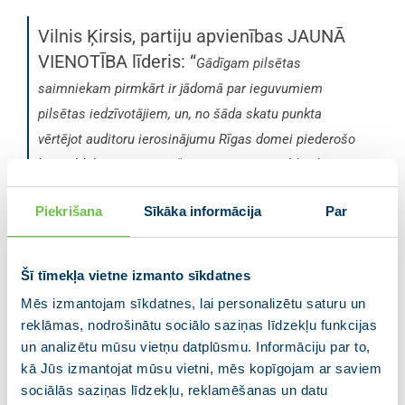
Vilnis Ķirsis, partiju apvienības JAUNĀ
VIENOTĪBA līderis: “
Gādīgam pilsētas
saimniekam pirmkārt ir jādomā par ieguvumiem
pilsētas iedzīvotājiem, un, no šāda skatu punkta
vērtējot auditoru ierosinājumu Rīgas domei piederošo
kapitāldaļu uzņēmumā “Rīgas namu pārvaldnieks”
pārdošanu jeb privatizāciju, es saredzu lielus riskus –
Piekrišana
Sīkāka informācija
Par
pirmkārt, ir iespējama apsaimniekošanas izmaksu vēl
lielāka sadārdzināšanās. Mana pārliecība ir, ka daudz
labāks risinājums ir veicināt dzīvokļu īpašnieku
Šī tīmekļa vietne izmanto sīkdatnes
biedrību izveidi, kas ir iedzīvotājiem daudz piemērotāks
Mēs izmantojam sīkdatnes, lai personalizētu saturu un
.”
namu apsaimniekošanas modelis
reklāmas, nodrošinātu sociālo saziņas līdzekļu funkcijas
un analizētu mūsu vietņu datplūsmu. Informāciju par to,
Vilnis Ķirsis ir pārliecināts, ka jebkādus lēmumus par
kā Jūs izmantojat mūsu vietni, mēs kopīgojam ar saviem
pilsētas turpmāko līdzdalību pašvaldībai līdz šim
sociālās saziņas līdzekļu, reklamēšanas un datu