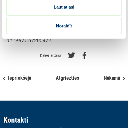
Ministru prezidents Krišjānis Kariņš.
Ļaut atlasi
Papildus informācijai:
Partiju apvienība JAUNĀ VIENOTĪBA
Noraidīt
E-pasts:
informacija@vienotiba.lv
T
ālr.: +371 67205472
Dalies ar ziņu
Iepriekšējā
Atgriezties
Nākamā
Kontakti