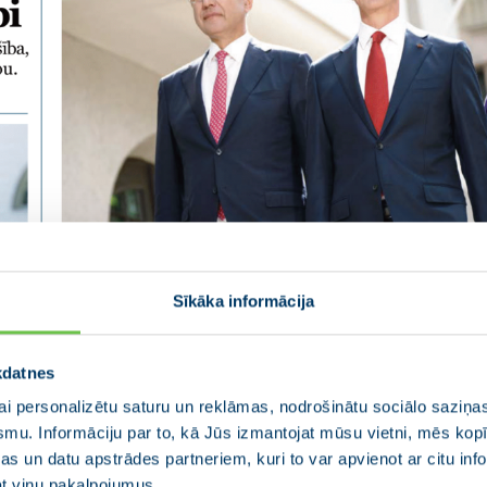
Sīkāka informācija
kdatnes
i personalizētu saturu un reklāmas, nodrošinātu sociālo saziņas
smu. Informāciju par to, kā Jūs izmantojat mūsu vietni, mēs ko
s un datu apstrādes partneriem, kuri to var apvienot ar citu inf
jat viņu pakalpojumus.