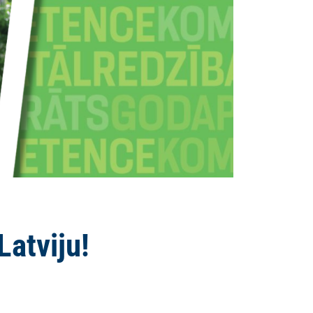
atviju!