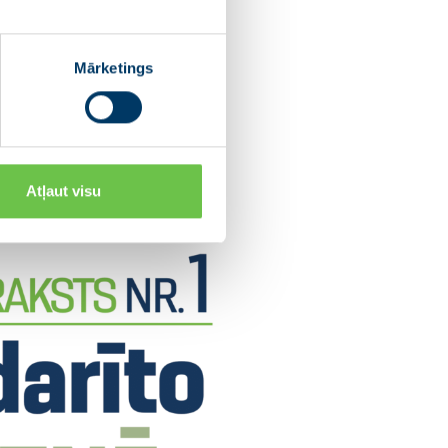
Mārketings
Atļaut visu