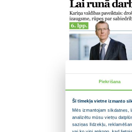
Piekrišana
Šī tīmekļa vietne izmanto sī
Mēs izmantojam sīkdatnes, la
analizētu mūsu vietņu datplū
saziņas līdzekļu, reklamēšana
vai ko viņi apkopo, kad lieto