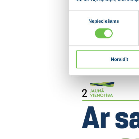
Piekrišanas
Nepieciešams
izvēle
Noraidīt