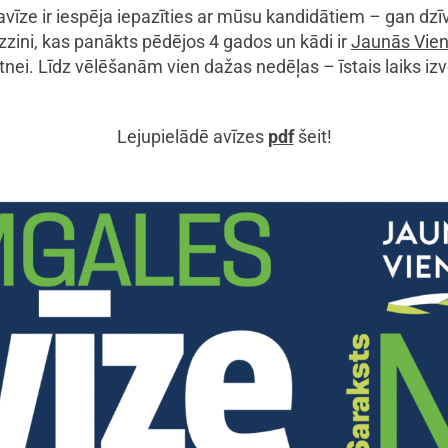
ze ir iespēja iepazīties ar mūsu kandidātiem – gan dzīve
uzzini, kas panākts pēdējos 4 gados un kādi ir
Jaunās Vie
tnei. Līdz vēlēšanām vien dažas nedēļas – īstais laiks izvē
Lejupielādē avīzes
pdf
šeit!