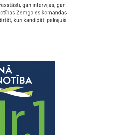
sstāsti, gan intervijas, gan
notības Zemgales komandas
rtēt, kuri kandidāti pelnījuši