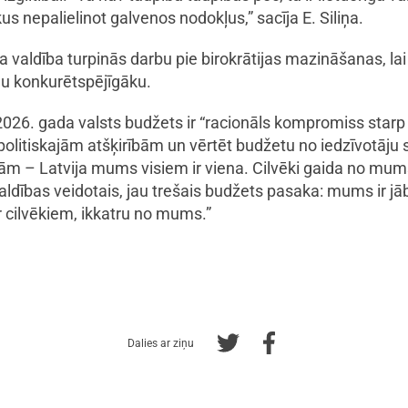
kus nepalielinot galvenos nodokļus,” sacīja E. Siliņa.
a valdība turpinās darbu pie birokrātijas mazināšanas, lai
ju konkurētspējīgāku.
 2026. gada valsts budžets ir “racionāls kompromiss sta
 politiskajām atšķirībām un vērtēt budžetu no iedzīvotāju 
ijām – Latvija mums visiem ir viena. Cilvēki gaida no mum
dības veidotais, jau trešais budžets pasaka: mums ir jāb
ar cilvēkiem, ikkatru no mums.”
Dalies ar ziņu