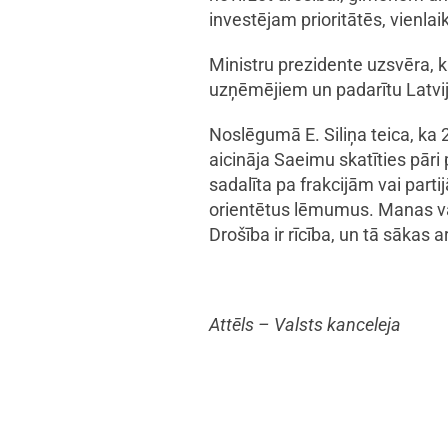
investējam prioritātēs, vienlai
Ministru prezidente uzsvēra, k
uzņēmējiem un padarītu Latvi
Noslēgumā E. Siliņa teica, ka
aicināja Saeimu skatīties pāri
sadalīta pa frakcijām vai part
orientētus lēmumus. Manas val
Drošība ir rīcība, un tā sākas 
Attēls – Valsts kanceleja