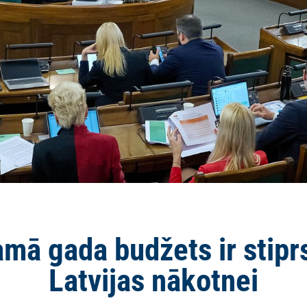
amā gada budžets ir stip
Latvijas nākotnei