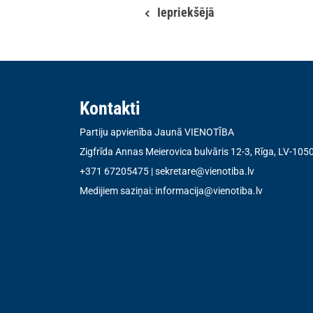
Iepriekšējā
Kontakti
Partiju apvienība Jaunā VIENOTĪBA
Zigfrīda Annas Meierovica bulvāris 12-3, Rīga, LV-105
+371 67205475
|
sekretare@vienotiba.lv
Medijiem saziņai:
informacija@vienotiba.lv