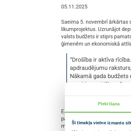
05.11.2025
Saeima 5. novembrī ārkārtas s
likumprojektus. Uzrunājot depu
valsts budžets ir stiprs pamat
ģimenēm un ekonomiskā attīstī
“Drošība ir aktīva rīcīb
apdraudējumu raksturs, 
Nākamā gada budžets do
prezidente. Nākamā gad
– 4,9% no iekšzemes ko
Piekrišana
E. Siliņa norādīja, ka ieguldīj
par stingru apņēmību sargāt val
Šī tīmekļa vietne izmanto sī
mājas un cilvēki ir aizsargāti,”