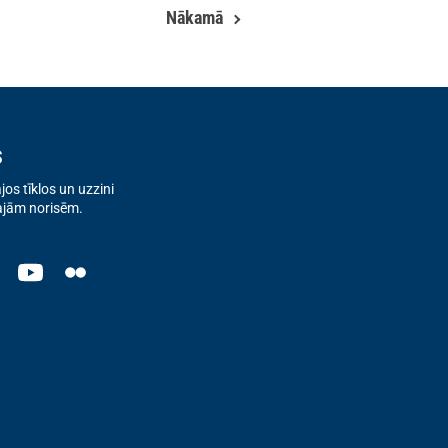
Nākamā
s
os tīklos un uzzini
ajām norisēm.