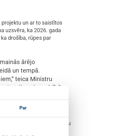
rojektu un ar to saistītos
iņa uzsvēra, ka 2026. gada
 ka drošība, rūpes par
d mainās ārējo
veidā un tempā.
em,” teica Ministru
u Latvijas aizsardzībā
dā.
Par
rotajiem un Latvijas cilvēkiem
ēki – tā ir pārliecība, ka mūsu
 sniegs drošības sajūtu arī