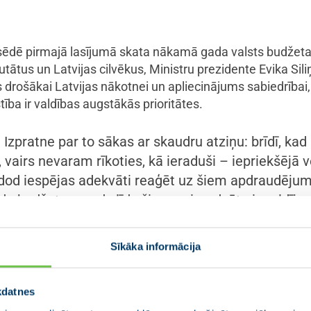
ēdē pirmajā lasījumā skata nākamā gada valsts budžeta p
tātus un Latvijas cilvēkus, Ministru prezidente Evika Sil
s drošākai Latvijas nākotnei un apliecinājums sabiedrībai,
ba ir valdības augstākās prioritātes.
a. Izpratne par to sākas ar skaudru atziņu: brīdī, ka
vairs nevaram rīkoties, kā ieraduši – iepriekšējā 
d iespējas adekvāti reaģēt uz šiem apdraudējumi
a budžets paredz līdz šim nepieredzētu ieguldījum
pprodukta (IKP) 2026. gadā un 5% no IKP 2027. ga
Sīkāka informācija
umi valsts drošībā un aizsardzībā ir skaidrs signāls sabied
sti un tās robežas. “Drošība nav tikai spēcīgi bruņotie sp
kdatnes
 teica Ministru prezidente, piebilstot, ka valsts ieguldījumi