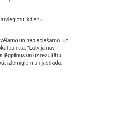
 atvieglotu ikdienu
rp vēlamo un nepieciešamo” un
skatpunkta: “Latvija nav
s jēgpilnus un uz rezultātu
ūt izlēmīgiem un jāstrādā.