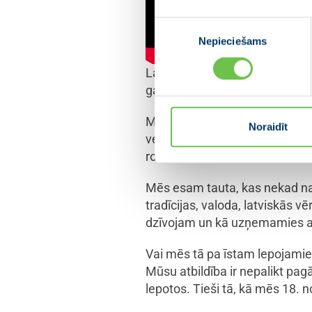
Piekrišanas
Nepieciešams
izvēle
Latvijas stāsts ir par izturīb
gados, bet ticēja savai valstij
Mūsu valsts spēks ir cilvēkos
Noraidīt
ved savus bērnus uz pirmo skol
rokās, karavīru drosmē, zemn
Mēs esam tauta, kas nekad nav
tradīcijas, valoda, latviskās v
dzīvojam un kā uzņemamies atb
Vai mēs tā pa īstam lepojamie
Mūsu atbildība ir nepalikt pagā
lepotos. Tieši tā, kā mēs 18. 