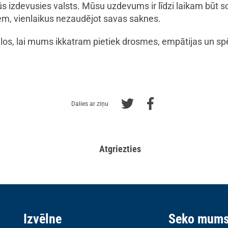
 būs izdevusies valsts. Mūsu uzdevums ir līdzi laikam būt so
em, vienlaikus nezaudējot savas saknes.
los, lai mums ikkatram pietiek drosmes, empātijas un spēka
Dalies ar ziņu
Atgriezties
Izvēlne
Seko mum