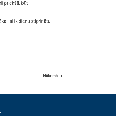
li priekšā, būt
, lai ik dienu stiprinātu
Nākamā
s