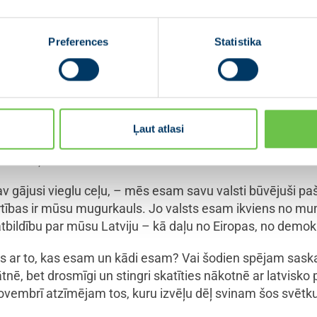
Preferences
Statistika
u un ticību. Mēs esam tauta, kas nepadevās, nepazaudēja 
. Un tagad mums tā ir. Un tā ir milzīga svētība un arī atb
: uzņēmējos, kas sapņo un virza Latviju uz priekšu, ģim
Ļaut atlasi
as dienu un iedrošina lieliem mērķiem, skolotājos, kuri ra
ieku uzņēmībā.
 gājusi vieglu ceļu, – mēs esam savu valsti būvējuši paš
ērtības ir mūsu mugurkauls. Jo valsts esam ikviens no mums
ildību par mūsu Latviju – kā daļu no Eiropas, no demok
s ar to, kas esam un kādi esam? Vai šodien spējam saskatī
tnē, bet drosmīgi un stingri skatīties nākotnē ar latvisko
novembrī atzīmējam tos, kuru izvēļu dēļ svinam šos svētk