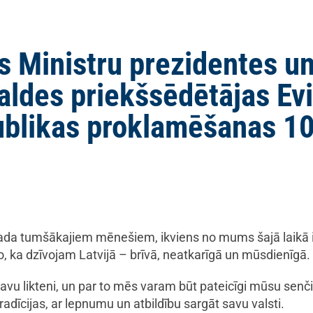
s Ministru prezidentes un
aldes priekšsēdētājas Evi
ublikas proklamēšanas 1
gada tumšākajiem mēnešiem, ikviens no mums šajā laikā iz
, ka dzīvojam Latvijā – brīvā, neatkarīgā un mūsdienīgā.
vu likteni, un par to mēs varam būt pateicīgi mūsu senči
adīcijas, ar lepnumu un atbildību sargāt savu valsti.