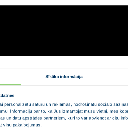
Sīkāka informācija
kdatnes
i personalizētu saturu un reklāmas, nodrošinātu sociālo saziņas
smu. Informāciju par to, kā Jūs izmantojat mūsu vietni, mēs ko
s un datu apstrādes partneriem, kuri to var apvienot ar citu inf
jat viņu pakalpojumus.