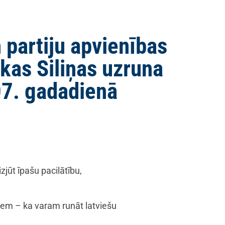
 partiju apvienības
kas Siliņas uzruna
07. gadadienā
jūt īpašu pacilātību,
em ­– ka varam runāt latviešu