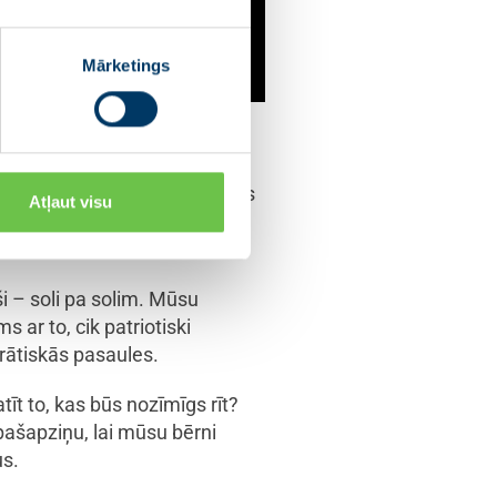
Mārketings
sevi ne okupācijā, ne klusuma
ildība katram no mums.
enēs – tētos un mammās –, kas
Atļaut visu
isa bērnos zinātkāri, ārstu
i – soli pa solim. Mūsu
 ar to, cik patriotiski
rātiskās pasaules.
t to, kas būs nozīmīgs rīt?
 pašapziņu, lai mūsu bērni
us.