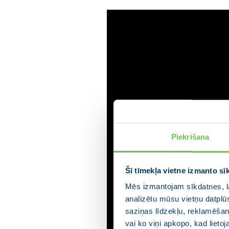
Piekrišana
Šī tīmekļa vietne izmanto sī
Mēs izmantojam sīkdatnes, la
analizētu mūsu vietņu datplū
saziņas līdzekļu, reklamēšana
vai ko viņi apkopo, kad lieto