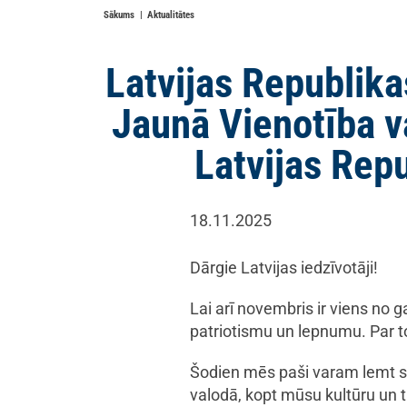
Sākums
Aktualitātes
Latvijas Republika
Jaunā Vienotība v
Latvijas Rep
18.11.2025
Dārgie Latvijas iedzīvotāji!
Lai arī novembris ir viens no 
patriotismu un lepnumu. Par to
Šodien mēs paši varam lemt sa
valodā, kopt mūsu kultūru un tr