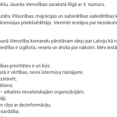
ēšu Jaunās Vienotības sarakstā Rīgā ar 3. numuru.
ts, Pilsonības, migrācijas un sabiedrības saliedētības k
škomisijas priekšsēdētājs. Vienmēr iestājos par tiesisku
unā Vienotība komandu pārstāvam ideju par Latviju kā na
iedrība ir izglītota, vesela un droša par nākotni. Mēs iest
as prioritātes ir un būs:
tā ir vērtības, nevis īstermiņa risinājumi;
izstāvēt;
nāšana;
 – atbalsts nevalstiskajām organizācijām;
iji;
n cīņa ar dezinformāciju;
zsardzība;