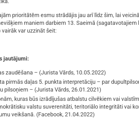
tika.
jām prioritātēm esmu strādājis jau arī līdz šim, lai veicin
 atsevišķiem maniem darbiem 13. Saeimā (sagatavotajiem 
vairāk var uzzināt šeit:
s jautājumi:
ības zaudēšana –
(Jurista Vārds, 10.05.2022)
nta pirmās daļas 5. punkta interpretāciju – par dupultpi
tu pilsoņiem –
(Jurista Vārds, 26.01.2021)
ām, kuras būs izrādījušas atbalstu cilvēkiem vai valstīm
tisku valstu suverenitāti, teritoriālo integritāti vai kon
gumu veikšanā.
(Facebook, 21.04.2022)