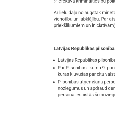
✅ efektīva krimināltiesību poli
Ar lielu daļu no augstāk minēta
vienotību un labklājību. Par
priekšlikumiem un iniciatīvām) 
Latvijas Republikas pilsonība
Latvijas Republikas pilson
Par Pilsonības likuma 9. pa
kuras kļuvušas par citu vals
Pilsonības atņemšana person
noziegumus un apdraud demokrā
persona iesaistās šo nozie