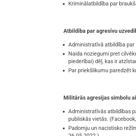
Kriminālatbildība par brauk
Atbildība par agresīvu uzvedī
Administratīvā atbildība pa
Naida noziegumi pret cilvēku 
piederībai) dēļ, kas ir atzīs
Par priekšlikumu paredzēt k
Militārās agresijas simbolu a
Administratīvās atbildības 
publiskās vietās.
(Facebook,
Padomju un nacistisko režī
26.05.2022.)