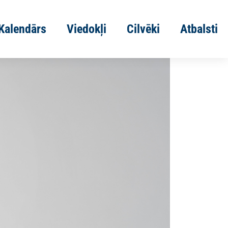
Kalendārs
Viedokļi
Cilvēki
Atbalsti