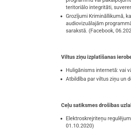
teritoriālo integritāti, suver
Grozījumi Krimināllikumā, ka
audiovizuālajām programmām
sarakstā.
(Facebook, 06.202
Viltus ziņu izplatīšanas iero
Huligānisms internetā: vai v
Atbildība par viltus ziņu un 
Ceļu satiksmes drošības uzl
Elektroskrejriteņu regulēju
01.10.2020)