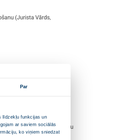
ltošanu
(Jurista Vārds,
emērojot tikai noteiktos
 veiksmīgāku integrāciju
Par
anas aktuālās problēmas
tura piespiedu līdzekļa –
 līdzekļu funkcijas un
pīgojam ar saviem sociālās
ena iekļaušanas nepieciešamību
ormāciju, ko viņiem sniedzat