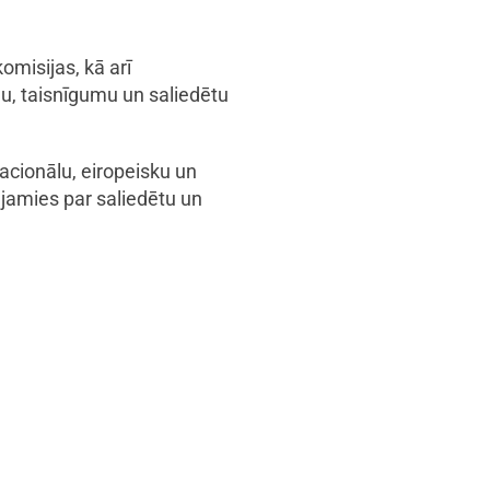
omisijas, kā arī
mu, taisnīgumu un saliedētu
cionālu, eiropeisku un
ājamies par saliedētu un