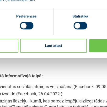
as audzina bērnus vieni
(Facebook, 08.03.2021)
zsardzības likuma pantos, kas saistīti ar vardarbības pr
Preferences
Statistika
a:
Ļaut atlasi
 interešu aizsardzība kriminālprocesā
(Jurista Vārds, 02
tā informatīvajā telpā:
 vienotas sociālās atmiņas veicināšana
(Facebook, 09.05
s izveide
(Facebook, 26.04.2022.)
aziņas līdzekļu likumā, kas paredz iespēju aizliegt tādas 
platīšanu pēc pieprasījuma Latvijas teritorijā, kura grau