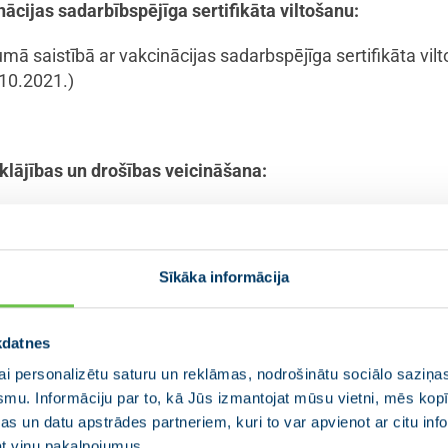
ācijas sadarbībspējīga sertifikāta viltošanu:
mā saistībā ar vakcinācijas sadarbspējīga sertifikāta vi
10.2021.)
bklājības un drošības veicināšana:
bas reforma – nepilngadīgai personai kriminālatbildību pi
inot jauniešu – likumpārkāpēju skaitu, veicinot jauniešu
ū.
(Jurista Vārds, 27.10.2020.)
;
(Facebook, 28.10.2020.)
Sīkāka informācija
 cietsirdība un vardarbība pret nepilngadīgo – piemēroš
kdatnes
as iestādes “Naukšēni” likvidācija un jauna audzinoša raks
viešana
(Facebook,19.06.2022.)
i personalizētu saturu un reklāmas, nodrošinātu sociālo saziņas
smu. Informāciju par to, kā Jūs izmantojat mūsu vietni, mēs ko
likuma grozīšanas priekšlikumi un par “nolaidības” jēdzi
s un datu apstrādes partneriem, kuri to var apvienot ar citu inf
2021)
jat viņu pakalpojumus.