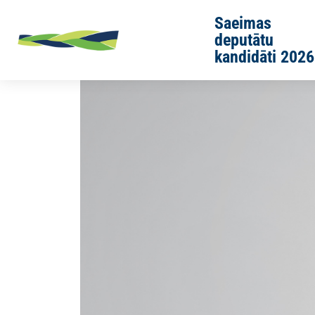
Skip to main content
Saeimas
deputātu
kandidāti 2026