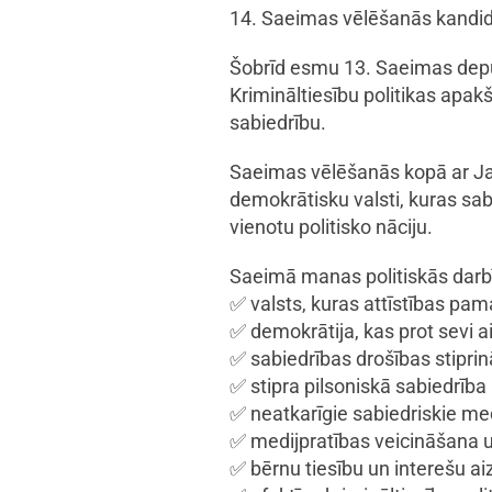
14. Saeimas vēlēšanās kandid
Šobrīd esmu 13. Saeimas deputā
Krimināltiesību politikas apak
sabiedrību.
Saeimas vēlēšanās kopā ar Ja
demokrātisku valsti, kuras sab
vienotu politisko nāciju.
Saeimā manas politiskās darbīb
✅ valsts, kuras attīstības pama
✅ demokrātija, kas prot sevi a
✅ sabiedrības drošības stipri
✅ stipra pilsoniskā sabiedrība
✅ neatkarīgie sabiedriskie med
✅ medijpratības veicināšana u
✅ bērnu tiesību un interešu ai