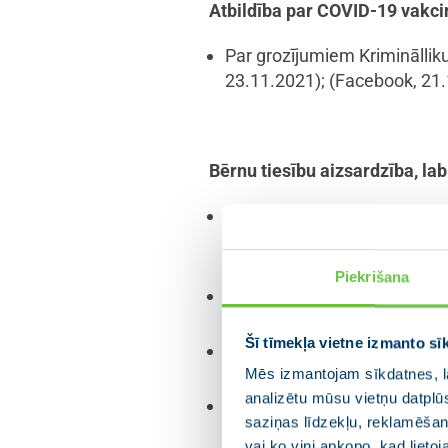
Atbildība par COVID-19 vakcin
Par grozījumiem Kriminālliku
23.11.2021)
;
(Facebook, 21.
Bērnu tiesību aizsardzība, la
Nepilngadīgo kriminālatbildī
gadījumos. Tādā veidā samaz
sabiedrībā, kā arī darba tirg
Piekrišana
Krimināllikuma 174. panta –
(Jurista Vārds, 25.02.2020)
Šī tīmekļa vietne izmanto sī
Sociālās korekcijas izglītīb
probācijas novērošana – ie
Mēs izmantojam sīkdatnes, la
analizētu mūsu vietņu datplū
Bērnu tiesību aizsardzības 
saziņas līdzekļu, reklamēšana
šajā likumā.
(Facebook, 01.
vai ko viņi apkopo, kad lieto