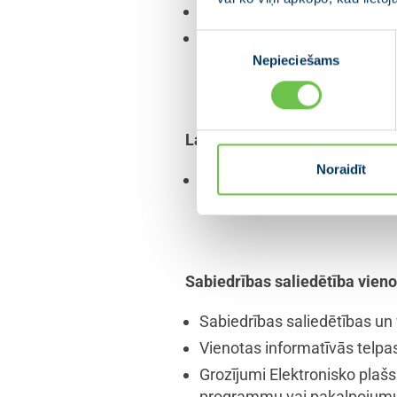
Valsts atbalsts vecākiem, k
Precizējumi Bērnu tiesību ai
Piekrišanas
(Facebook, 08.12.2020.)
Nepieciešams
izvēle
Labticīgā ieguvēja aizsardzīb
Noraidīt
Labticīga ieguvēja mantisko
02.05.2021)
Sabiedrības saliedētība vieno
Sabiedrības saliedētības un
Vienotas informatīvās telpa
Grozījumi Elektronisko plašs
programmu vai pakalpojumu iz