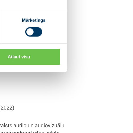
et bērniem novēršanu.
Mārketings
Atļaut visu
.03.2021)
;
(Facebook,
.2022)
valsts audio un audiovizuālu
j vai apdraud citas valsts