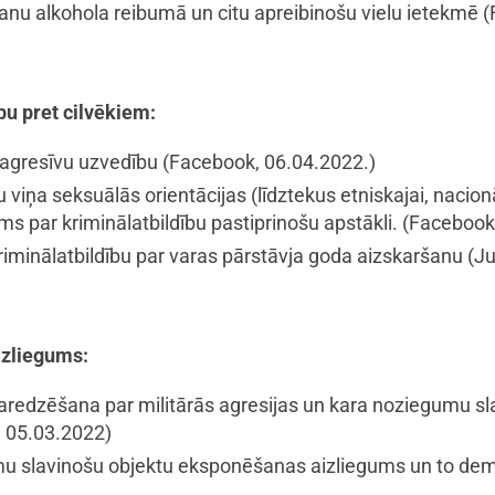
šanu alkohola reibumā un citu apreibinošu vielu ietekmē
(
bu pret cilvēkiem:
r agresīvu uzvedību
(Facebook, 06.04.2022.)
viņa seksuālās orientācijas (līdztekus etniskajai, nacionāl
tams par kriminālatbildību pastiprinošu apstākli.
(Facebook,
riminālatbildību par varas pārstāvja goda aizskaršanu
(Ju
izliegums:
paredzēšana par militārās agresijas un kara noziegumu 
 05.03.2022)
mu slavinošu objektu eksponēšanas aizliegums un to d