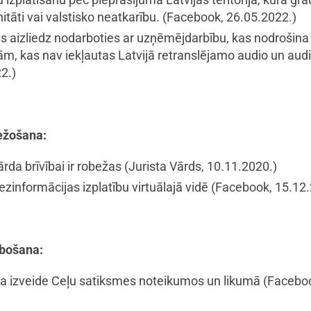
enitāti vai valstisko neatkarību.
(Facebook, 26.05.2022.)
s aizliedz nodarboties ar uzņēmējdarbību, kas nodrošina 
, kas nav iekļautas Latvijā retranslējamo audio un au
2.)
bežošana:
ārda brīvībai ir robežas
(Jurista Vārds, 10.11.2020.)
dezinformācijas izplatību virtuālajā vidē
(Facebook, 15.12.
abošana:
ma izveide Ceļu satiksmes noteikumos un likumā
(Faceboo