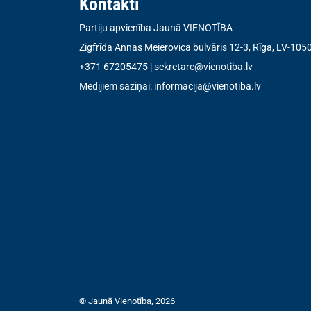
Kontakti
Partiju apvienība Jaunā VIENOTĪBA
Zigfrīda Annas Meierovica bulvāris 12-3, Rīga, LV-105
+371 67205475
|
sekretare@vienotiba.lv
Medijiem saziņai:
informacija@vienotiba.lv
© Jaunā Vienotība, 2026