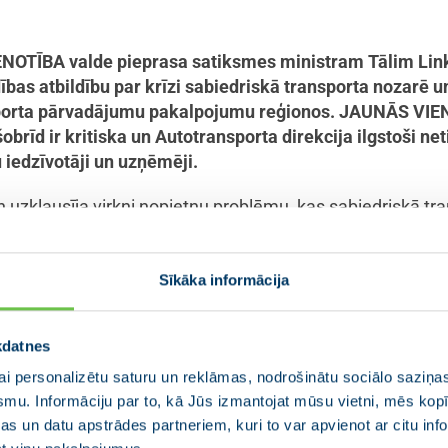
NOTĪBA valde pieprasa satiksmes ministram Tālim Linka
ības atbildību par krīzi sabiedriskā transporta nozarē u
nsporta pārvadājumu pakalpojumu reģionos. JAUNĀS VIEN
brīd ir kritiska un Autotransporta direkcija ilgstoši ne
 iedzīvotāji un uzņēmēji.
n uzklausīja virkni nopietnu problēmu, kas sabiedriskā t
ta direkcija pirms gandrīz trīs gadiem uzsāka reformu p
 iepirkumu pārvadājumiem ar autobusiem reģionos. No ko
ās joprojām nav pieņemts lēmums par to, kurš uzņēmums 
Sīkāka informācija
kdatnes
usi nepieņemamā situācija, kad Autotransporta direkcija
arks” ilgstošā laika periodā nav spējis izpildīt simtiem 
i personalizētu saturu un reklāmas, nodrošinātu sociālo saziņas
rdeka” nespēja savlaicīgi nodrošināt autobusus pasaži
smu. Informāciju par to, kā Jūs izmantojat mūsu vietni, mēs ko
apildus šim, nedēļas nogalē kļuva zināms par haosu pas
s un datu apstrādes partneriem, kuri to var apvienot ar citu inf