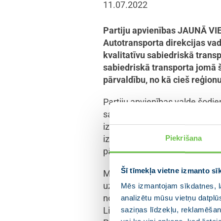
11.07.2022
Partiju apvienības JAUNĀ VIE
Autotransporta direkcijas vad
kvalitatīvu sabiedriskā tra
sabiedriskā transporta jomā šo
pārvaldību, no kā cieš reģionu
Partiju apvienības valde šodie
samilzušas kopš Autotranspor
izsludinot vienoto ilgtermiņa
izsludināts iepirkums, septiņ
Piekrišana
pārvadāšanu.
Šī tīmekļa vietne izmanto sī
Medijos plašu rezonansi ieguv
uzņēmums “Liepājas Autobusu p
Mēs izmantojam sīkdatnes, la
novados, kā arī uzņēmuma “No
analizētu mūsu vietņu datplū
Limbažu un Siguldas lotēs. P
saziņas līdzekļu, reklamēšana