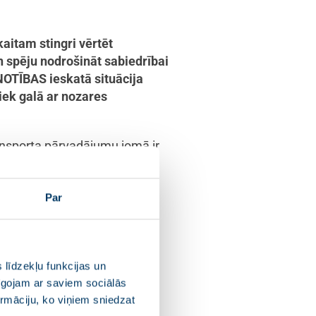
itam stingri vērtēt
n spēju nodrošināt sabiedrībai
OTĪBAS ieskatā situācija
tiek galā ar nozares
ransporta pārvadājumu jomā ir
asažieru pārvadājumu jomā,
pumā 16 lotēm, kurās tika
būs atbildīgs par pasažieru
Par
s iepirkumā uzvarējušais
reisu Ogres un Aizkraukles
 līdzekļu funkcijas un
eru pārvadājumiem Cēsu,
pīgojam ar saviem sociālās
ažieru pārvadājumu jomā
ormāciju, ko viņiem sniedzat