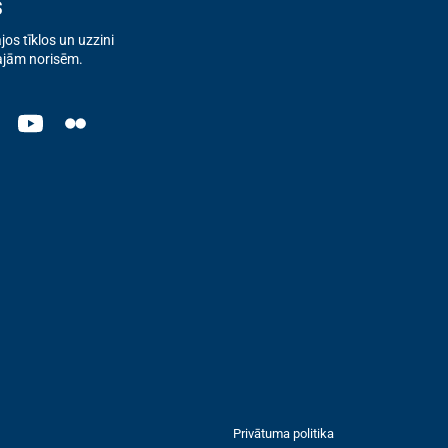
s
os tīklos un uzzini
ajām norisēm.
Privātuma politika