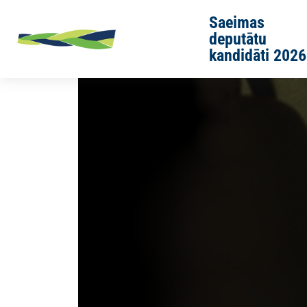
Skip to main content
Saeimas
deputātu
kandidāti 2026