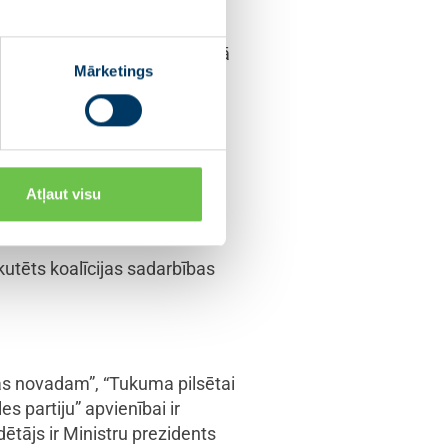
nformējot par to pasažierus.
dāvātās algas ir zemākas,
ansporta direkcijas iepirkumā
Mārketings
izpildījusi vienu no
 vienotā biļete, kas gan
m.
rēķinās par izpildītajiem
Atļaut visu
 apgrūtina pakalpojumu
utēts koalīcijas sadarbības
gas novadam”, “Tukuma pilsētai
s partiju” apvienībai ir
ētājs ir Ministru prezidents