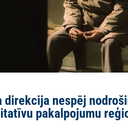
 direkcija nespēj nodroši
litatīvu pakalpojumu reģi