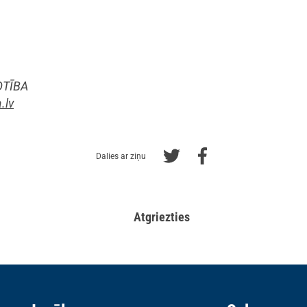
OTĪBA
.lv
Dalies ar ziņu
Atgriezties