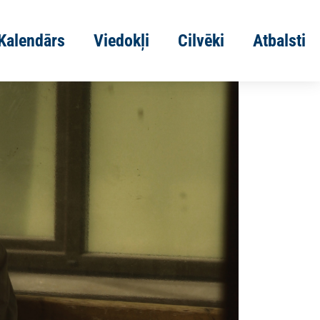
Kalendārs
Viedokļi
Cilvēki
Atbalsti