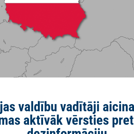
jas valdību vadītāji aicin
mas aktīvāk vērsties pre
dezinformāciju