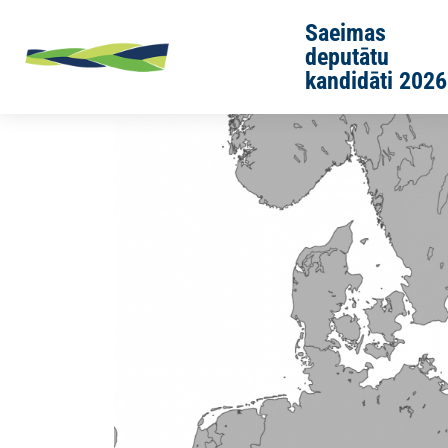
Skip to main content
Saeimas
deputātu
kandidāti 2026