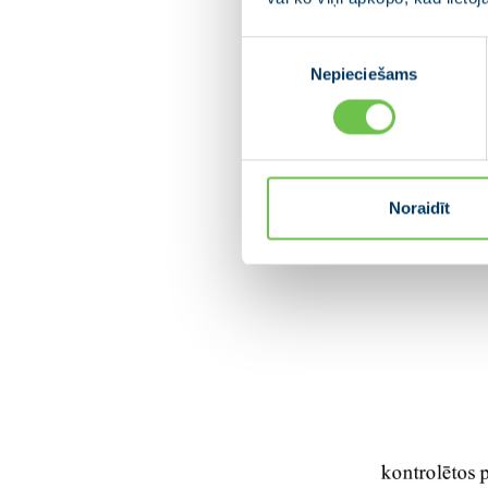
Piekrišanas
Nepieciešams
izvēle
Noraidīt