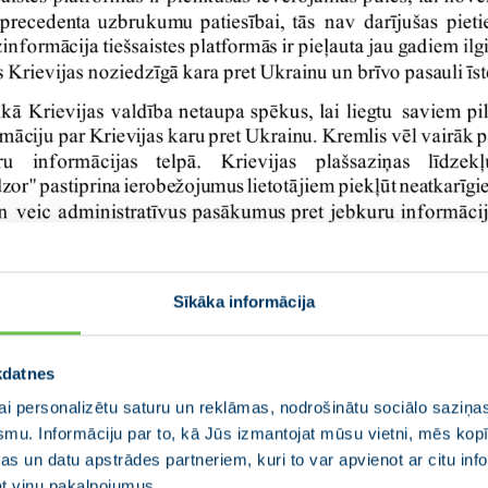
Sīkāka informācija
kdatnes
i personalizētu saturu un reklāmas, nodrošinātu sociālo saziņas
smu. Informāciju par to, kā Jūs izmantojat mūsu vietni, mēs ko
s un datu apstrādes partneriem, kuri to var apvienot ar citu inf
jat viņu pakalpojumus.