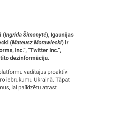
 (
Ingrida Šimonytė
), Igaunijas
cki (
Mateusz Morawiecki
) ir
ms, Inc.”, “Twitter Inc.”,
tīto dezinformāciju.
 platformu vadītājus proaktīvi
itāro iebrukumu Ukrainā. Tāpat
us, lai palīdzētu atrast