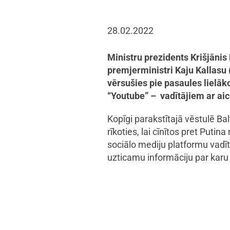
28.02.2022
Ministru prezidents Krišjānis
premjerministri Kaju Kallasu 
vērsušies pie pasaules lielāko
“Youtube” – vadītājiem ar aic
Kopīgi parakstītajā vēstulē Balt
rīkoties, lai cīnītos pret Puti
sociālo mediju platformu vadītā
uzticamu informāciju par karu