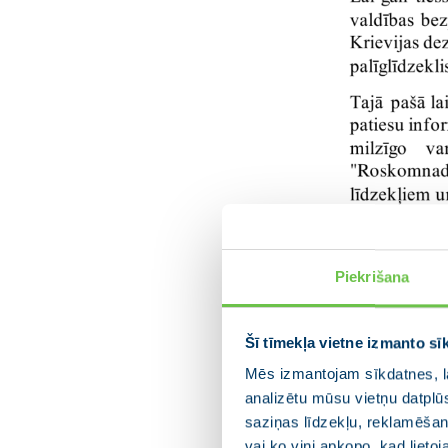
Piekrišana
Šī tīmekļa vietne izmanto sī
Mēs izmantojam sīkdatnes, la
analizētu mūsu vietņu datplū
saziņas līdzekļu, reklamēšana
vai ko viņi apkopo, kad lieto