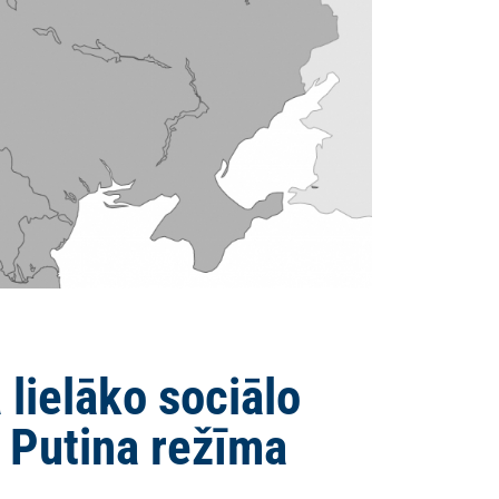
a lielāko sociālo
t Putina režīma