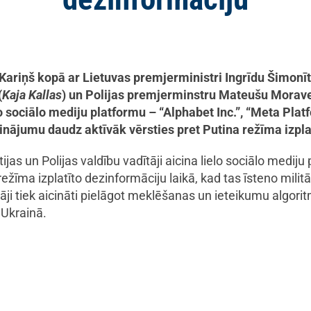
 Kariņš kopā ar Lietuvas premjerministri Ingrīdu Šimonīti
(
Kaja Kallas
) un Polijas premjerminstru Mateušu Morave
 sociālo mediju platformu – “Alphabet Inc.”, “Meta Platfor
inājumu daudz aktīvāk vērsties pret Putina režīma izpla
ijas un Polijas valdību vadītāji aicina lielo sociālo mediju
na režīma izplatīto dezinformāciju laikā, kad tas īsteno mil
ji tiek aicināti pielāgot meklēšanas un ieteikumu algoritm
 Ukrainā.