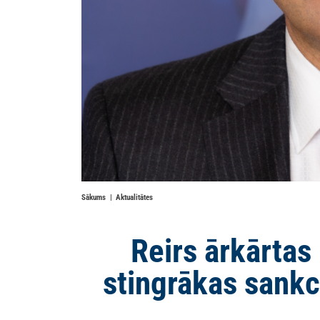
Sākums
Aktualitātes
Reirs ārkārtas
stingrākas sankci