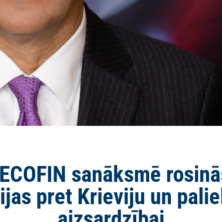
 ECOFIN sanāksmē rosinās
jas pret Krieviju un pali
aizsardzībai