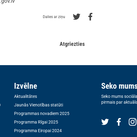
gov.lv
Dalies ar ziņu
Atgriezties
Izvēlne
Seko mum
Aktualitātes
Seko mums sociālaj
pirmais par aktuāl
0
Jaunās Vienotības statūti
Programmas novadiem 2025
Programma Rīgai 2025
Programma Eiropai 2024