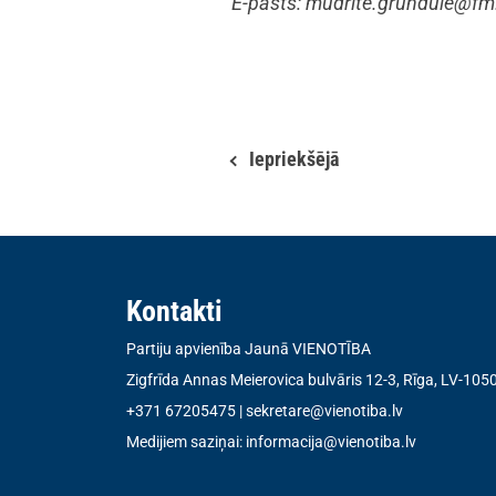
E-pasts:
mudrite.grundule@fm.
Iepriekšējā
Kontakti
Partiju apvienība Jaunā VIENOTĪBA
Zigfrīda Annas Meierovica bulvāris 12-3, Rīga, LV-105
+371 67205475
|
sekretare@vienotiba.lv
Medijiem saziņai:
informacija@vienotiba.lv