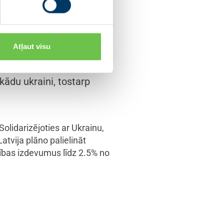
natīviem enerģijas
uvākajā laikā
s valstu enerģētisko
Atļaut visu
 ekonomikai ir
ievijas naftu
kādu ukraini, tostarp
olidarizējoties ar Ukrainu,
tvija plāno palielināt
dzības izdevumus līdz 2.5% no