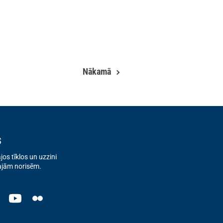
Nākamā
s
os tīklos un uzzini
ajām norisēm.