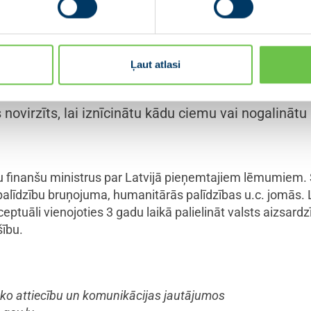
šu ministrus diskutēt par straujāku pāreju uz alter
rs Jānis Reirs norādīja: “Mēs esam pieņēmuši un t
lēmumus, kas paātrinās Latvijas un kopējo Baltija
Ļaut atlasi
nomika arī cietīsim, bet īstermiņa kaitējums mūsu
ekā finansējot agresoru. Jāsaprot, ka katrs par Kr
novirzīts, lai iznīcinātu kādu ciemu vai nogalinātu 
u finanšu ministrus par Latvijā pieņemtajiem lēmumiem. S
alīdzību bruņojuma, humanitārās palīdzības u.c. jomās. La
eptuāli vienojoties 3 gadu laikā palielināt valsts aizsar
šību.
ko attiecību un komunikācijas jautājumos