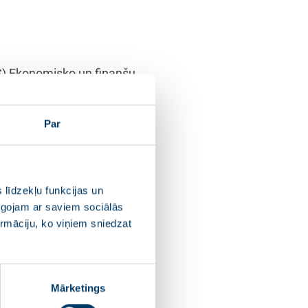
S) Ekonomisko un finanšu
rieviju ieviešanu, to
krainā.
Par
nšu ministrijas pārstāvji.
er arī enerģētikas sektoru, lai
 valstu finansējumu
 līdzekļu funkcijas un
nevajadzētu būt
pīgojam ar saviem sociālās
ormāciju, ko viņiem sniedzat
 negatīvu ietekmi īstermiņā,
ēties uz alternatīviem
Mārketings