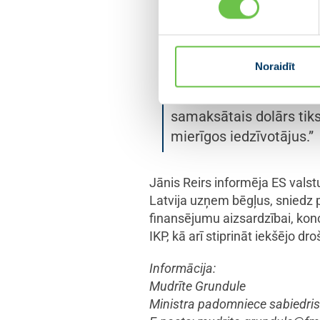
Mudinot ES valstu finan
avotiem, finanšu minist
pieņemsim vēl vairākus 
Noraidīt
neatkarību. Mēs kā eko
nesalīdzināmi mazāks, n
samaksātais dolārs tiks 
mierīgos iedzīvotājus.”
Jānis Reirs informēja ES valst
Latvija uzņem bēgļus, sniedz p
finansējumu aizsardzībai, konc
IKP, kā arī stiprināt iekšējo dro
Informācija:
Mudrīte Grundule
Ministra padomniece sabiedris