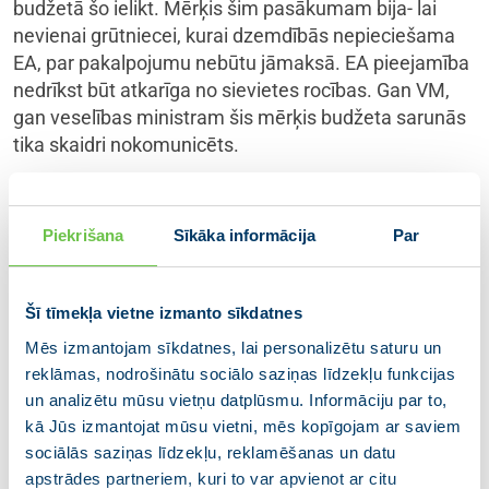
budžetā šo ielikt. Mērķis šim pasākumam bija- lai
nevienai grūtniecei, kurai dzemdībās nepieciešama
EA, par pakalpojumu nebūtu jāmaksā. EA pieejamība
nedrīkst būt atkarīga no sievietes rocības. Gan VM,
gan veselības ministram šis mērķis budžeta sarunās
tika skaidri nokomunicēts.
Ja šobrīd kādai grūtniecei tiek likts maksāt par EA
dzemdību laikā, tad par to būtu jāprasa publisks VM
Piekrišana
Sīkāka informācija
Par
skaidrojums. Tas ir pretrunā valsts budžeta likumam
un vienošanām, kas bija panāktas valsts budžeta
veidošanas laikā.
Šī tīmekļa vietne izmanto sīkdatnes
Mēs izmantojam sīkdatnes, lai personalizētu saturu un
Pat ja VM uzskatītu, ka finansējums pietrūkst, tas
reklāmas, nodrošinātu sociālo saziņas līdzekļu funkcijas
nevar pietrūkt martā/aprīlī/maijā. Un, ja uz gada
un analizētu mūsu vietņu datplūsmu. Informāciju par to,
beigām šajā programmā pietrūktu finansējums, lai
kā Jūs izmantojat mūsu vietni, mēs kopīgojam ar saviem
visām grūtniecēm, kurām šis pakalpojums ir
sociālās saziņas līdzekļu, reklamēšanas un datu
nepieciešams, to nodrošinātu, ir veidi, kā trūkstošo
apstrādes partneriem, kuri to var apvienot ar citu
finansējumu iegūt. Un tie Veselības ministrijai ir labi