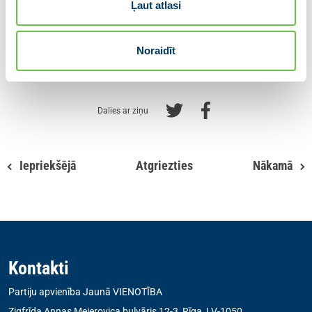
Ļaut atlasi
paredzēts papildus finansējums.
Noraidīt
Autore: Karina Ploka
Dalies ar ziņu
Iepriekšējā
Atgriezties
Nākamā
Kontakti
Partiju apvienība Jaunā VIENOTĪBA
Zigfrīda Annas Meierovica bulvāris 12-3, Rīga, LV-1050