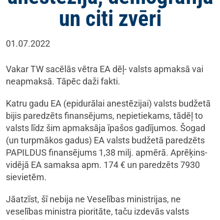
un citi zvēri
01.07.2022
Vakar TW sacēlās vētra EA dēļ- valsts apmaksā vai
neapmaksā. Tāpēc daži fakti.
Katru gadu EA (epidurālai anestēzijai) valsts budžetā
bijis paredzēts finansējums, nepietiekams, tādēļ to
valsts līdz šim apmaksāja īpašos gadījumos. Šogad
(un turpmākos gadus) EA valsts budžetā paredzēts
PAPILDUS finansējums 1,38 milj. apmērā. Aprēķins-
vidējā EA samaksa apm. 174 € un paredzēts 7930
sievietēm.
Jāatzīst, šī nebija ne Veselības ministrijas, ne
veselības ministra pioritāte, taču izdevās valsts