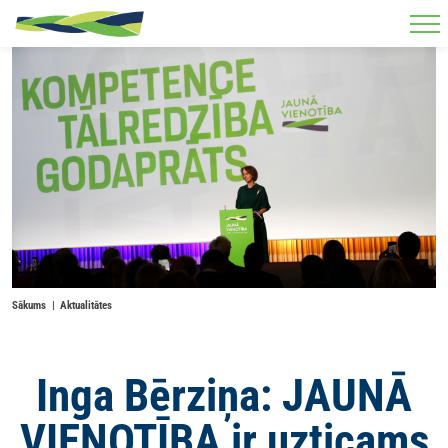
Skip to main content
Sākums
Aktualitātes
Inga Bērziņa: JAUNĀ
VIENOTĪBA ir uzticams