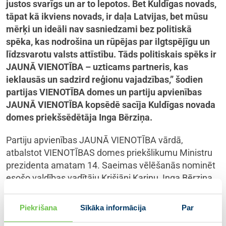
justos svarīgs un ar to lepotos. Bet Kuldīgas novads,
tāpat kā ikviens novads, ir daļa Latvijas, bet mūsu
mērķi un ideāli nav sasniedzami bez politiskā
spēka, kas nodrošina un rūpējas par ilgtspējīgu un
līdzsvarotu valsts attīstību. Tāds politiskais spēks ir
JAUNĀ VIENOTĪBA – uzticams partneris, kas
ieklausās un sadzird reģionu vajadzības,” šodien
partijas VIENOTĪBA domes un partiju apvienības
JAUNĀ VIENOTĪBA kopsēdē sacīja Kuldīgas novada
domes priekšsēdētāja Inga Bērziņa.
Partiju apvienības JAUNĀ VIENOTĪBA vārdā,
atbalstot VIENOTĪBAS domes priekšlikumu Ministru
prezidenta amatam 14. Saeimas vēlēšanās nominēt
esošo valdības vadītāju Krišjāni Kariņu, Inga Bērziņa
uzsvēra:
Piekrišana
Sīkāka informācija
Par
“Krišjānis Kariņš ir audzis rietumu