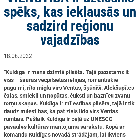
spēks, kas ieklausās un
sadzird reģionu
vajadzības
18.06.2022
“Kuldīga ir mana dzimtā pilsēta. Tajā pazīstams it
viss – šaurās vecpilsētas ieliņas, romantiskie
pagalmi, rīta migla virs Ventas, šķūnīši, Alekšupītes
čalas, smiekli un nopūtas, čuksti un baznīcu zvanu
torņu skaņas. Kuldīga ir mīlestības pilsēta, tajā ir tik
daudz mīlestības, ka pat zivis lido virs Ventas
rumbas. Pašlaik Kuldīga ir ceļā uz UNESCO
pasaules kultūras mantojuma sarakstu. Kopā ar
komandu Kuldīgas novadā strādājam, lai ikviens