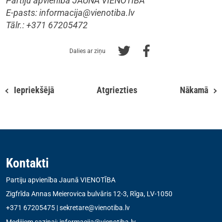
Partiju apvienība JAUNĀ VIENOTĪBA
E-pasts:
informacija@vienotiba.lv
Tālr.: +371 67205472
Dalies ar ziņu
Iepriekšējā
Atgriezties
Nākamā
Kontakti
Partiju apvienība Jaunā VIENOTĪBA
Zigfrīda Annas Meierovica bulvāris 12-3, Rīga, LV-1050
+371 67205475
|
sekretare@vienotiba.lv
Medijiem saziņai:
informacija@vienotiba.lv