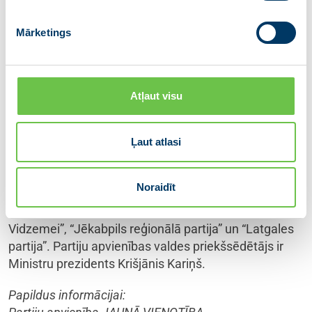
———-
Mārketings
Sestdien, 2022. gada 18. jūnijā notika partijas
VIENOTĪBA domes un partiju apvienības JAUNĀ
VIENOTĪBA kopsēde, kurā tika izziņota politiskā
Atļaut visu
spēka dalība 14. Saeimas vēlēšanās, tai skaitā
nominējot partiju apvienības kandidātu Ministru
Ļaut atlasi
prezidenta amatam.
JAUNĀ VIENOTĪBA ir partiju apvienība, ko veido
Noraidīt
sešas partijas – “VIENOTĪBA”, “Kuldīgas novadam”,
“Tukuma pilsētai un novadam”, “Valmierai un
Vidzemei”, “Jēkabpils reģionālā partija” un “Latgales
partija”. Partiju apvienības valdes priekšsēdētājs ir
Ministru prezidents Krišjānis Kariņš.
Papildus informācijai: