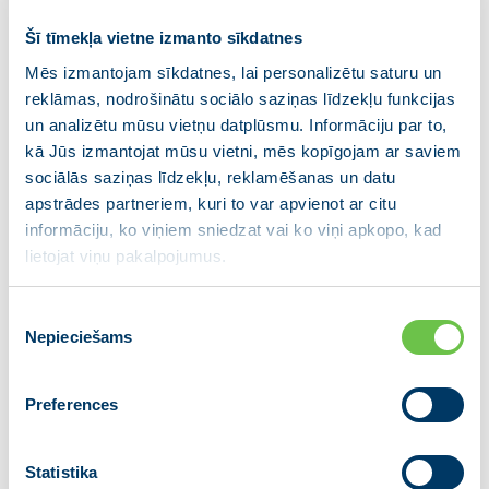
demokrātijā, un ar savu dzīves stāstu
Šī tīmekļa vietne izmanto sīkdatnes
spēj iedvesmot jauniešus, kā to paveica
pirms četriem gadiem tikšanās laikā V.
Mēs izmantojam sīkdatnes, lai personalizētu saturu un
reklāmas, nodrošinātu sociālo saziņas līdzekļu funkcijas
Plūdoņa Kuldīgas vidusskolā tikšanās
un analizētu mūsu vietņu datplūsmu. Informāciju par to,
laikā. Latvijas drošība šobrīd ir galvenā
kā Jūs izmantojat mūsu vietni, mēs kopīgojam ar saviem
prioritāte. Krišjānis Kariņš ir ļoti
sociālās saziņas līdzekļu, reklamēšanas un datu
ietekmīgs Eiropas mēroga politiķis.
apstrādes partneriem, kuri to var apvienot ar citu
Tādēļ ir ļoti svarīgi, lai viņš varētu
informāciju, ko viņiem sniedzat vai ko viņi apkopo, kad
turpināt iesākto ārpolitikas kursu un ar
lietojat viņu pakalpojumus.
savu ietekmi ES politiskajā vidē
Piekrišanas
stiprinātu Latvijas drošības garantijas,
Nepieciešams
izvēle
sabalansējot ar valsts ekonomiskajām
interesēm. Ar Krišjāni Kariņu Latvija
Preferences
nākamos gadus būs drošās rokās, viņa
personības spēks slēpjas valstiski
gudrās izvēlēs un atbildīgā rīcībā.”
Statistika