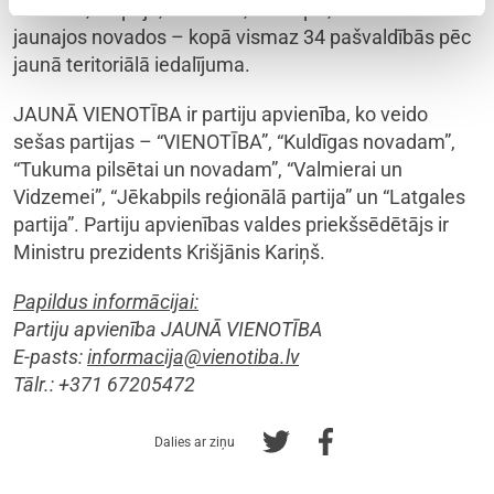
Jūrmalā, Liepājā, Rēzeknē, Ventspilī, un vismaz 29
jaunajos novados – kopā vismaz 34 pašvaldībās pēc
jaunā teritoriālā iedalījuma.
JAUNĀ VIENOTĪBA ir partiju apvienība, ko veido
sešas partijas – “VIENOTĪBA”, “Kuldīgas novadam”,
“Tukuma pilsētai un novadam”, “Valmierai un
Vidzemei”, “Jēkabpils reģionālā partija” un “Latgales
partija”. Partiju apvienības valdes priekšsēdētājs ir
Ministru prezidents Krišjānis Kariņš.
Papildus informācijai:
Partiju apvienība JAUNĀ VIENOTĪBA
E-pasts:
informacija@vienotiba.lv
Tālr.: +371 67205472
Dalies ar ziņu