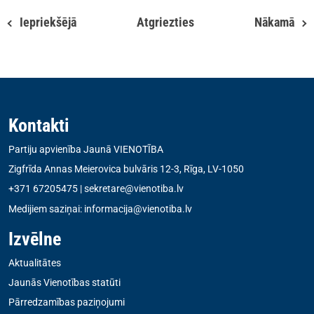
Iepriekšējā
Atgriezties
Nākamā
Kontakti
Partiju apvienība Jaunā VIENOTĪBA
Zigfrīda Annas Meierovica bulvāris 12-3, Rīga, LV-1050
+371 67205475
|
sekretare@vienotiba.lv
Medijiem saziņai:
informacija@vienotiba.lv
Izvēlne
Aktualitātes
Jaunās Vienotības statūti
Pārredzamības paziņojumi