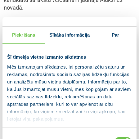
novadā.
Apvienotajā Smiltenes novadā JAUNĀ VIENOTĪBA
vēlēšanām pieteiks 18 deputāta amata kandidātus
Piekrišana
Sīkāka informācija
Par
un šī saraksta līderes būs Ilze Vergina, Smiltenes
vidusskolas direktore, un Astrīda Harju, Apes novada
domes priekšsēdētāja vietniece. Viņām abām ir arī
Šī tīmekļa vietne izmanto sīkdatnes
Saeimas deputāta pieredze.
Mēs izmantojam sīkdatnes, lai personalizētu saturu un
Madonas novadā JAUNĀS VIENOTĪBAS saraksta
reklāmas, nodrošinātu sociālo saziņas līdzekļu funkcijas
līderis būs bijušais ilggadējais Madonas mērs Andrejs
un analizētu mūsu vietņu datplūsmu. Informāciju par to,
kā Jūs izmantojat mūsu vietni, mēs kopīgojam ar saviem
Ceļapīters, kurš startēs vēlēšanās vēl līdz ar 21 citu
sociālās saziņas līdzekļu, reklamēšanas un datu
deputāta amata kandidātu, Talsu novadā vēlēšanām
apstrādes partneriem, kuri to var apvienot ar citu
pieteikti 22 kandidāti – saraksta līderis būs uzņēmējs,
informāciju, ko viņiem sniedzat vai ko viņi apkopo, kad
ceļu apsaimniekošanas un pasažieru pārvadājumu
lietojat viņu pakalpojumus.
nozares eksperts Māris Rozenbergs, tāpat sarakstā
būs Talsu novada domes priekšsēdētāja vietnieks
Piekrišanas
Normunds Tropiņš un domes deputāts Edmunds