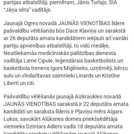
partijas atbalstītāji, piemēram, Jānis Turlajs, SIA
“Jāņa sēta” vadītājs.
Jaunajā Ogres novadā JAUNĀS VIENOTĪBAS līdere
pašvaldību vēlēšanās būs Dace Kļaviņa un sarakstā
ar 26 deputāta amata kandidātiem iekļauti arī vairāki
partiju apvienības atbalstītāji, to vidū mediķe,
Neatliekamās medicīniskās palīdzības dienesta
vadītāja Liene Cipule, leģendārais basketbolists un
basketbola treneris Igors Miglinieks, uzņēmēji, bērzu
sulu un vīndarītavas saimnieki Linards un Kristīne
Liberti un citi.
Pašvaldību vēlēšanās jaunajā Aizkraukles novadā
JAUNĀS VIENOTĪBAS sarakstā ir 22 deputāta amata
kandidāti un saraksta līderis ir Pļaviņu mērs Aigars
Lukss, savukārt Alūksnes domes priekšsēdētāja
vietnieks Dzintars Adlers vadīs 18 deputāta amata
kandidātu sarakstu vēlēšanām jaunajā Alūksnes