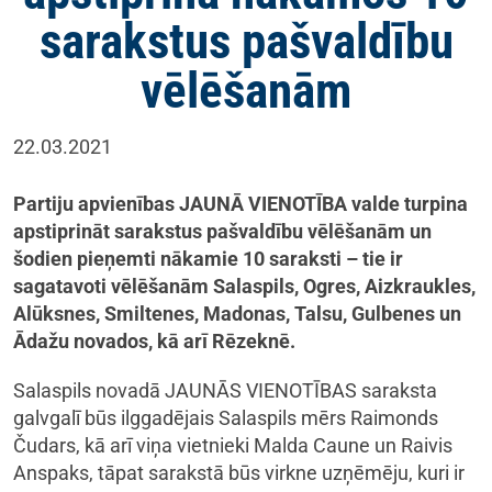
sarakstus pašvaldību
vēlēšanām
22.03.2021
Partiju apvienības JAUNĀ VIENOTĪBA valde turpina
apstiprināt sarakstus pašvaldību vēlēšanām un
šodien pieņemti nākamie 10 saraksti – tie ir
sagatavoti vēlēšanām Salaspils, Ogres, Aizkraukles,
Alūksnes, Smiltenes, Madonas, Talsu, Gulbenes un
Ādažu novados, kā arī Rēzeknē.
Salaspils novadā JAUNĀS VIENOTĪBAS saraksta
galvgalī būs ilggadējais Salaspils mērs Raimonds
Čudars, kā arī viņa vietnieki Malda Caune un Raivis
Anspaks, tāpat sarakstā būs virkne uzņēmēju, kuri ir