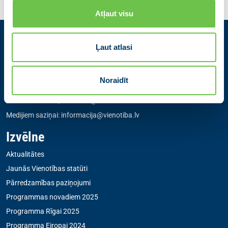
Atļaut visu
Ļaut atlasi
Kontakti
Partiju apvienība Jaunā VIENOTĪBA
Noraidīt
Zigfrīda Annas Meierovica bulvāris 12-3, Rīga, LV-1050
+371 67205475
|
sekretare@vienotiba.lv
Medijiem saziņai:
informacija@vienotiba.lv
Izvēlne
Aktualitātes
Jaunās Vienotības statūti
Pārredzamības paziņojumi
Programmas novadiem 2025
Programma Rīgai 2025
Programma Eiropai 2024