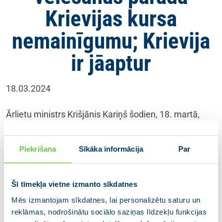
Krievijas kursa
nemainīgumu; Krievija
ir jāaptur
18.03.2024
Ārlietu ministrs Krišjānis Kariņš šodien, 18. martā,
pirms Ārlietu padomes sēdes, uz kuru Briselē
pulcējās Eiropas Savienības ārlietu ministri, pauda
Piekrišana
Sīkāka informācija
Par
Latvijas viedokli par tikko notikušajām Krievijas
prezidenta vēlēšanām.
Šī tīmekļa vietne izmanto sīkdatnes
Apvienotās Karalistes laikraksts “The Financial
Times” publikācijā par Rietumu reakciju uz Krievijas
Mēs izmantojam sīkdatnes, lai personalizētu saturu un
prezidenta vēlēšanām ir minējis Latvijas ārlietu
reklāmas, nodrošinātu sociālo saziņas līdzekļu funkcijas