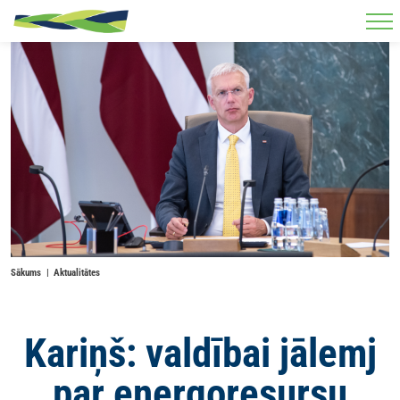
Skip to main content
Sākums
Aktualitātes
Kariņš: valdībai jālemj
par energoresursu