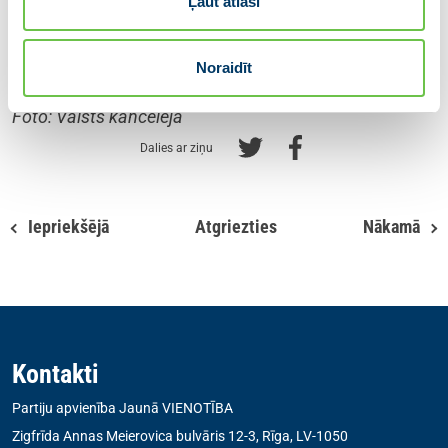
Ministru prezidenta birojs
Ļaut atlasi
Sandris Sabajevs
Ministru prezidenta preses sekretārs
Noraidīt
Tālr.: +371 67082865
E-pasts:
sandris.sabajevs@mk.gov.lv
Foto: Valsts kanceleja
Dalies ar ziņu
Iepriekšējā
Atgriezties
Nākamā
Kontakti
Partiju apvienība Jaunā VIENOTĪBA
Zigfrīda Annas Meierovica bulvāris 12-3, Rīga, LV-1050