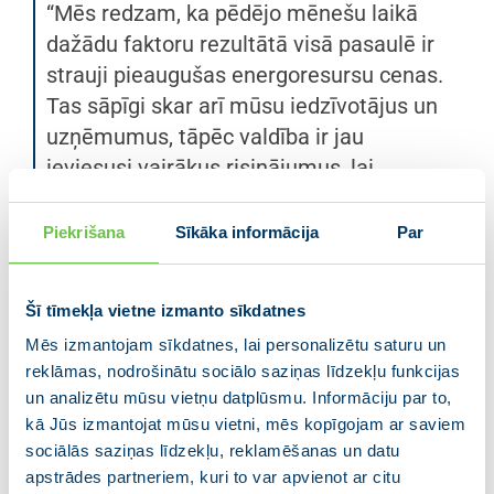
“Mēs redzam, ka pēdējo mēnešu laikā
dažādu faktoru rezultātā visā pasaulē ir
strauji pieaugušas energoresursu cenas.
Tas sāpīgi skar arī mūsu iedzīvotājus un
uzņēmumus, tāpēc valdība ir jau
ieviesusi vairākus risinājumus, lai
mazinātu pieaugošo energoresursu cenu
ietekmi, tostarp īpaši sniedzot plašāku
Piekrišana
Sīkāka informācija
Par
atbalstu mūsu senioriem un mazāk
aizsargātām iedzīvotāju grupām.
Šī tīmekļa vietne izmanto sīkdatnes
Vienlaikus būtiski arī vērtēt situāciju
Mēs izmantojam sīkdatnes, lai personalizētu saturu un
ilgtermiņā un strādāt pie risinājumiem,
reklāmas, nodrošinātu sociālo saziņas līdzekļu funkcijas
lai stabilizētu energoresursu cenas
un analizētu mūsu vietņu datplūsmu. Informāciju par to,
nākotnē un tās būtu pēc iespējas
kā Jūs izmantojat mūsu vietni, mēs kopīgojam ar saviem
prognozējamas,” uzsver K. Kariņš.
sociālās saziņas līdzekļu, reklamēšanas un datu
apstrādes partneriem, kuri to var apvienot ar citu