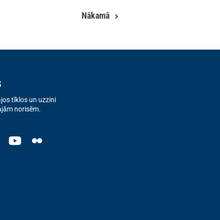
Nākamā
s
os tīklos un uzzini
ajām norisēm.