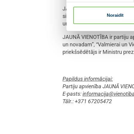
JAUNĀS VIENOTĪBAS sēdē premj
Noraidīt
situācijas laikā, tostarp lēmu
un atbalstāmu, ja nepieciešam
JAUNĀ VIENOTĪBA ir partiju ap
un novadam”, “Valmierai un Vid
priekšsēdētājs ir Ministru prez
Papildus informācijai:
Partiju apvienība JAUNĀ VIEN
E-pasts:
informacija@vienotiba
Tālr.: +371 67205472