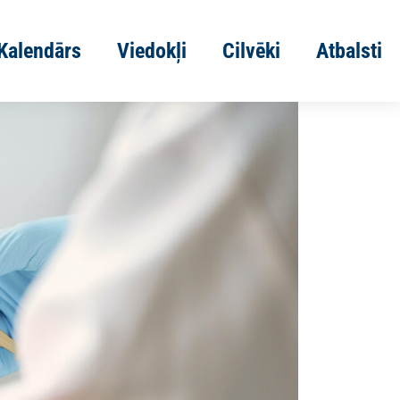
Kalendārs
Viedokļi
Cilvēki
Atbalsti