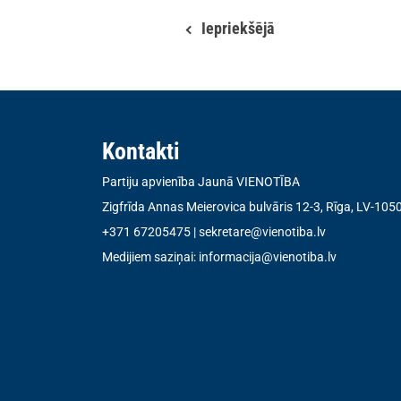
Iepriekšējā
Kontakti
Partiju apvienība Jaunā VIENOTĪBA
Zigfrīda Annas Meierovica bulvāris 12-3, Rīga, LV-105
+371 67205475
|
sekretare@vienotiba.lv
Medijiem saziņai:
informacija@vienotiba.lv