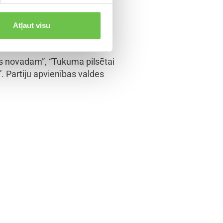
 ierobežojumiem ārkārtas
Atļaut visu
ējums atzīts par ļoti efektīvu
as novadam”, “Tukuma pilsētai
”. Partiju apvienības valdes